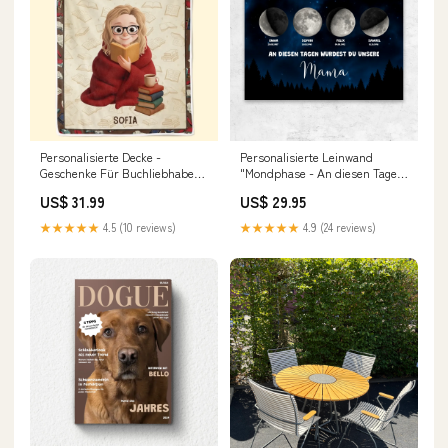
Personalisierte Decke -
Personalisierte Leinwand
Geschenke Für Buchliebhaber,
"Mondphase - An diesen Tagen
Bücherwürmer, Leser - Das In
wurdest du unsere Mama"
US$ 31.99
US$ 29.95
Geschichten Zuhause Ist
Papatasse
Available Product:Sherpa
★★★★★
4.5 (10 reviews)
★★★★★
4.9 (24 reviews)