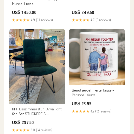
Murcia-Lucas
POLSTERBETTEN
US$ 1450.00
US$ 249.50
★★★★★
4.9 (13 reviews)
★★★★★
4.7 (5 reviews)
Benutzerdefinierte Tasse –
Personalisierte
Geburtstagsgeschenke Für
US$ 23.99
Mama, Papa, Tochter – Für
KFF Esszimmerstuhl Arva light
meine Tochter, immer in
★★★★★
4.2 (12 reviews)
6er-Set STÜCKPREIS
meinem Herzen Ehefrau
SIDEBOARDS
US$ 297.50
★★★★★
5.0 (14 reviews)