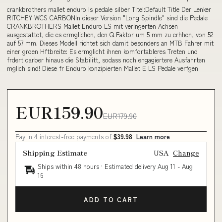
crankbrothers mallet enduro ls pedale silber Titel:Default Title Der Lenker
RITCHEY WCS CARBONIn dieser Version "Long Spindle" sind die Pedale
CRANKBROTHERS Mallet Enduro LS mit verlngerten Achsen
ausgestattet, die es ermglichen, den Q Faktor um 5 mm zu erhhen, von 52
auf 57 mm. Dieses Modell richtet sich damit besonders an MTB Fahrer mit
einer groen Hftbreite: Es ermglicht ihnen komfortableres Treten und
frdert darber hinaus die Stabilitt, sodass noch engagiertere Ausfahrten
mglich sind! Diese fr Enduro konzipierten Mallet E LS Pedale verfgen
EUR159.90
EUR179.90
Pay in 4 interest-free payments of
$39.98
Learn more
Shipping Estimate
USA
Change
Ships within 48 hours · Estimated delivery
Aug 11
-
Aug
16
ADD TO CART