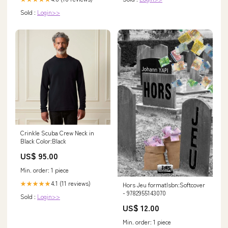
Sold :
Login>>
Crinkle Scuba Crew Neck in
Black Color:Black
US$ 95.00
Min. order: 1 piece
4.1 (11 reviews)
★★★★★
Hors Jeu formatIsbn:Softcover
- 9782955143070
Sold :
Login>>
US$ 12.00
Min. order: 1 piece