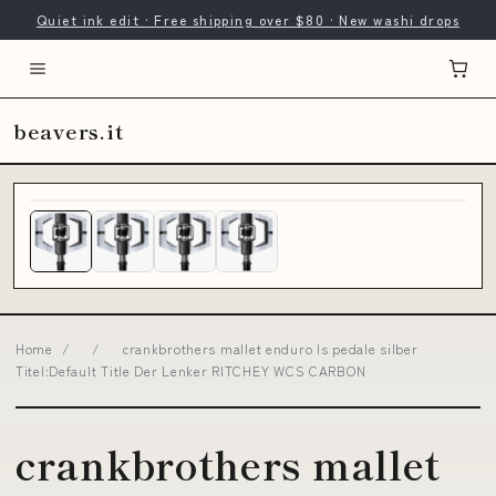
Quiet ink edit · Free shipping over $80 · New washi drops
beavers.it
Home
/
/
crankbrothers mallet enduro ls pedale silber
Titel:Default Title Der Lenker RITCHEY WCS CARBON
crankbrothers mallet