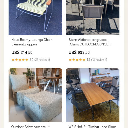
Houe Roomy-Lounge Chair
Stern Aktionstischgruppe
Elementgruppen
Polaris OUTDOORLOUNGE
MÖBEL
US$ 214.50
US$ 999.50
★★★★★
5.0 (22 reviews)
★★★★★
4.7 (18 reviews)
Outdoor Schwingsessel +
WEISHÄUPL Tischgruppe Slope