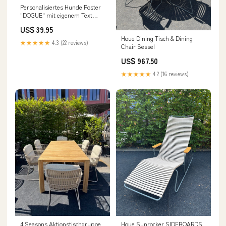
Personalisiertes Hunde Poster
"DOGUE" mit eigenem Text
Mallorca
US$ 39.95
Houe Dining Tisch & Dining
★★★★★
4.3 (22 reviews)
Chair Sessel
US$ 967.50
★★★★★
4.2 (16 reviews)
4 Seasons Aktionstischgruppe
Houe Sunrocker SIDEBOARDS