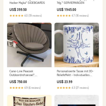
Hocker Majka" SIDEBOARDS
7tlg." SERVIERWÄGEN
US$ 399.50
US$ 1945.00
★★★★★
4.0 (19 reviews)
★★★★★
4.7 (18 reviews)
Cane-Line Peacook
Personalisierte Tasse mit 3D-
Outdoordrehsessel"
Reliefeffekt – Individuelles
OUTDOORLOUNGE MÖBEL
Geburtstagsgeschenk für Mama
US$ 750.00
US$ 23.99
oder Oma – „Hand in Hand
durchs Leben“ Größe:325 ml
★★★★★
4.9 (6 reviews)
★★★★★
4.3 (27 reviews)