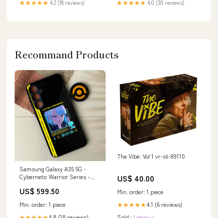
★★★★★
4.2 (18 reviews)
★★★★★
4.0 (30 reviews)
und sie – Aufdruck „I Love You
Pferdeliebhaber – Im Ernst,
A Latte“ Kristallornament
Mach Das Tor Zu Available
Product:Classic Cap
Recommand Products
The Vibe: Vol 1 vr-id-89110
Samsung Galaxy A35 5G -
US$ 40.00
Cybernetic Warrior Series -
Premium Metal Printed soft
US$ 599.50
Min. order: 1 piece
Bumper shock Proof Case
Color:Design 4
4.1 (6 reviews)
Min. order: 1 piece
★★★★★
Sold :
Login>>
4.8 (18 reviews)
★★★★★