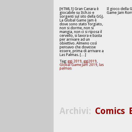
[HTML1] Gran Canara è
Il gioco della 
giocabile su Itch.io e
Game Jam Rom
sorgenti sul sito della GGJ.
La Global Game Jam è
dove sono stato forgiato,
non si dorme, non si
mangia, non ci si riposa il
cervello, si lavora e basta
per arrivare ad un
obiettivo. Almeno così
pensavo che dovesse
essere, prima di arrivare a
Las Palmas. […]
Tag:
ggj 2019
,
ggj2019
,
Global Game Jam 2019
,
las
palmas
Archivi:
Comics