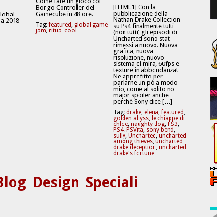
Come fare un gioco coi
[HTML1] Con la
Bongo Controller del
pubblicazione della
Gamecube in 48 ore.
Global
Nathan Drake Collection
a 2018
Tag:
featured
,
global game
su Ps4 finalmente tutti
jam
,
ritual cool
(non tutti) gli episodi di
Uncharted sono stati
rimessi a nuovo. Nuova
grafica, nuova
risoluzione, nuovo
sistema di mira, 60fps e
texture in abbondanza!
Ne approfitto per
parlarne un pò a modo
mio, come al solito no
major spoiler anche
perchè Sony dice […]
Tag:
drake
,
elena
,
featured
,
golden abyss
,
le chiappe di
chloe
,
naughty dog
,
PS3
,
PS4
,
PSVita
,
sony bend
,
sully
,
Uncharted
,
uncharted
among thieves
,
uncharted
drake deception
,
uncharted
drake's fortune
Blog
Design
Speciali