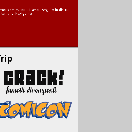
oto per eventuali serate seguito in diretta.
i tempi di Nextgame.
rip