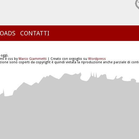
OADS
CONTATTI
 oggi.
tml e css by
Marco Giammetti
| Creato con orgoglio su
Wordpress
azione sono coperti da copyright è quindi vietata la riproduzione anche parziale di conte