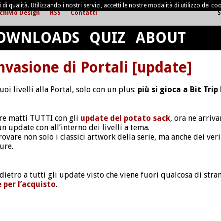
di qualità. Utilizzando i nostri servizi, accetti le nostre modalità di utilizzo dei coo
chivio Design
RSS
Contatti
S
OWNLOADS
QUIZ
ABOUT
vasione di Portali [update]
oi livelli alla Portal, solo con un plus:
più si gioca a Bit Tri
are matti TUTTI con gli
update del potato sack
, ora ne arriva
 update con all’interno dei livelli a tema.
ovare non solo i classici artwork della serie, ma anche dei veri 
ure.
e dietro a tutti gli update visto che viene fuori qualcosa di stra
e per l’acquisto
.