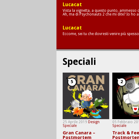
Lucacat
Vista la vignetta, a questo punto, ammesso c
Ah, ma di Psychonauts 2 che mi dite? Io ho a
Lucacat
Eccome, sei tu che dovresti venire più spesso
Speciali
5
2
25 Aprile 2019
Design
05 Febbraio 20
Speciale
Speciale
Gran Canara –
Track & Fee
Postmortem
Postmorte