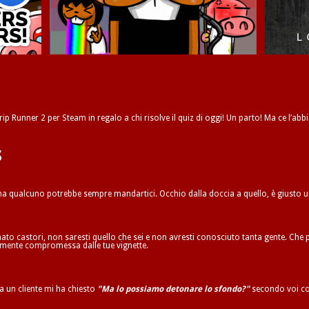
ip Runner 2 per Steam in regalo a chi risolve il quiz di oggi! Un parto! Ma ce l’abbi
s
 ma qualcuno potrebbe sempre mandartici. Occhio dalla doccia a quello, è giusto 
to castori, non saresti quello che sei e non avresti conosciuto tanta gente. Che p
ilmente compromessa dalle tue vignette.
ta un cliente mi ha chiesto
"Ma lo possiamo detonare lo sfondo?"
secondo voi co