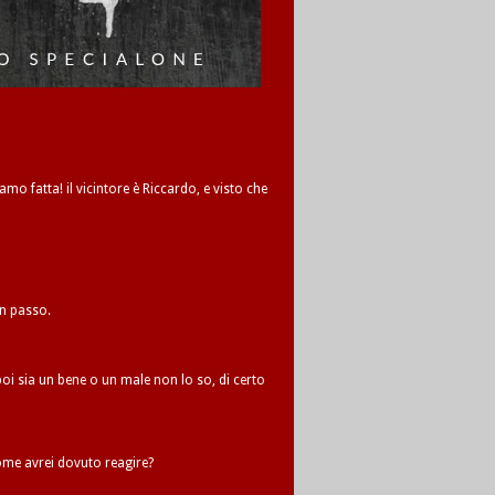
amo fatta! il vicintore è Riccardo, e visto che
un passo.
oi sia un bene o un male non lo so, di certo
me avrei dovuto reagire?