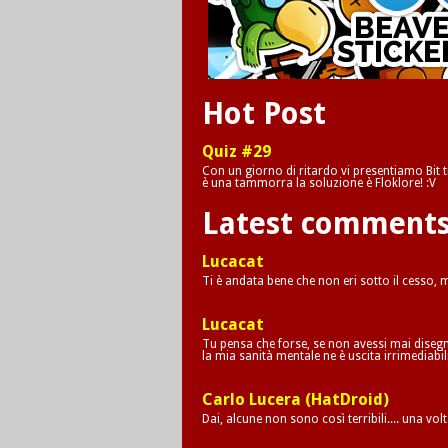
Hot Post
Quiz #29
Con un giorno di ritardo vi presentiamo Bit tr
è una tammorra la soluzione è Floklore! :V
Latest comment
Lucacat
Ti è andata bene che non eri sotto il cesso,
Lucacat
Tu pensa che forse, se non avessi mai disegna
la mia sanità mentale ne è uscita irrimediab
Carlo Lucera (HatDroid)
Dai, alcune non sono così terribili.... una vol