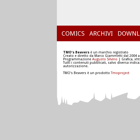
COMICS
ARCHIVI
DOWNL
TMO's Beavers
è un marchio registrato
Creato e diretto da Marco Giammetti dal 2004 a
Programmazione
Augusto Silvino
| Grafica, xh
Tutti i contenuti pubblicati, salvo diversa indic
autorizzazione.
TMO's Beavers è un prodotto
Tmoproject