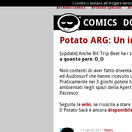
I cookie ci aiutano ad erogare servizi 
Archivio comics
Archivio Speciali
Ar
COMICS
D
Potato ARG: Un in
[update] Anche Bit Trip Beat ha i su
a quanto pare. O_O
Non contenti di aver fatto divent
ed Audiosurf che hanno ricevuto un
Praticamente nei 3 giochi potete tr
ambientati negli spazi della Apert
Pazzesco.
Seguite la
wiki
, se riuscite a star
Il Potato Sack è ancora
disponibil
13 Aprile 2011
News