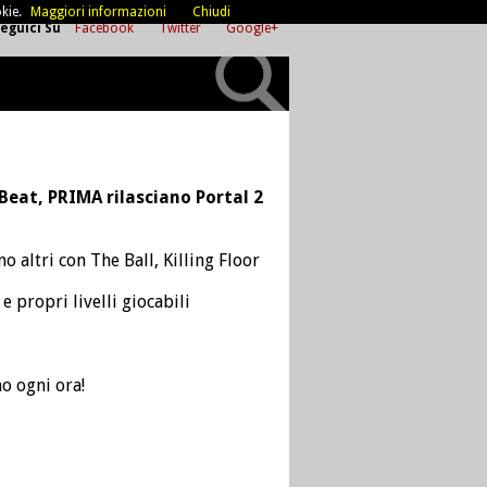
kie.
Maggiori informazioni
Chiudi
eguici Su
Facebook
Twitter
Google+
p Beat, PRIMA rilasciano Portal 2
no altri con The Ball, Killing Floor
e propri livelli giocabili
no ogni ora!