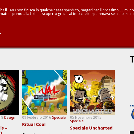
he il TMO non finisca in qualche paese sperduto, magari per il prossimo E3 mi pren
mato il primo alla follia e scoperto grazie al tmo che lo spammava senza sosta a
.
T
6
18
Design
09 Febbraio 2016
Speciale
05 Novembre 2015
Speciale
Ritual Cool
ls –
Speciale Uncharted
m