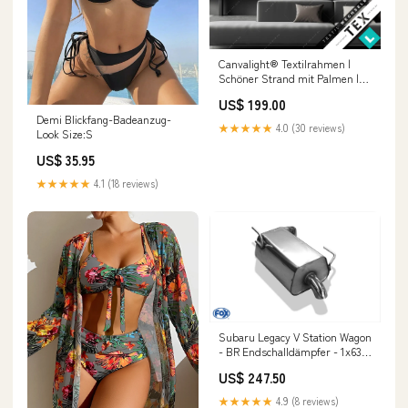
Canvalight® Textilrahmen |
Schöner Strand mit Palmen |
Quadrat Größe in cm:90 x 90
US$ 199.00
Demi Blickfang-Badeanzug-
★★★★★
4.0 (30 reviews)
Look Size:S
US$ 35.95
★★★★★
4.1 (18 reviews)
Subaru Legacy V Station Wagon
- BR Endschalldämpfer - 1x63
Typ 26 BMW 3er F80 M3 (M3)
US$ 247.50
★★★★★
4.9 (8 reviews)