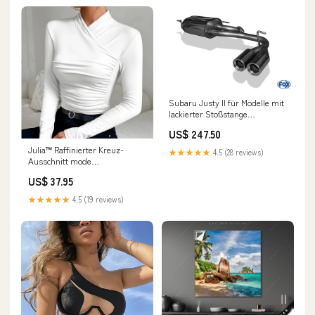
Subaru Justy II für Modelle mit
lackierter Stoßstange
Endschalldämpfer quer - 2x76
US$ 247.50
Typ 13 Fox Lexus RX XU1 - Bj.
00-03
Julia™ Raffinierter Kreuz-
★★★★★
4.5 (28 reviews)
Ausschnitt mode
trendhaus20240813
US$ 37.95
★★★★★
4.5 (19 reviews)