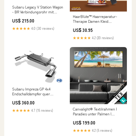
Subaru Legacy V Station Wagon
- BR Verbindungsrohr mit
HaarBlüte™ Haarreparatur-
Flexrohr Fox Mitsubishi Lancer
US$ 215.00
Therapie Damen Kleid
Rallyart
figurbetont gerafft
★★★★★
4.0 (30 reviews)
US$ 30.95
★★★★★
4.2 (20 reviews)
Subaru Impreza GP 4x4
Endschalldämpfer quer
Ausgang rechts/links - 115x85
US$ 360.00
Typ 38 rechts/links Fox
Mercedes G-Klasse 463 G500
Canvalight® Textilrahmen |
★★★★★
4.7 (15 reviews)
Paradies unter Palmen |
Panorama Weinflaschen und
US$ 199.00
Champagner
★★★★★
4.2 (5 reviews)