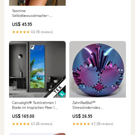
Yasmine
Selbstbewusstmacher-
Bademode Color:Yellow
US$ 45.95
★★★★★
4.6 (18 reviews)
Canvalight® Textilrahmen |
ZahnRadBall™
Boote im tropischen Meer |
Stresslinderndes
Schmal Bike
Zahnradspielzeug P0167
US$ 169.00
US$ 26.95
★★★★★
4.2 (26 reviews)
★★★★★
4.3 (28 reviews)