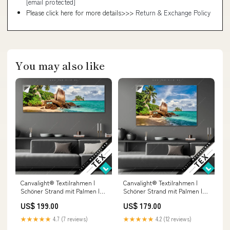
[email protected]
Please click here for more details>>>
Return & Exchange Policy
You may also like
Canvalight® Textilrahmen |
Canvalight® Textilrahmen |
Schöner Strand mit Palmen |
Schöner Strand mit Palmen |
Panorama Größe in cm:240 x 80
Querformat Größe in cm:255 x
US$ 199.00
US$ 179.00
170
★★★★★
4.7 (7 reviews)
★★★★★
4.2 (12 reviews)