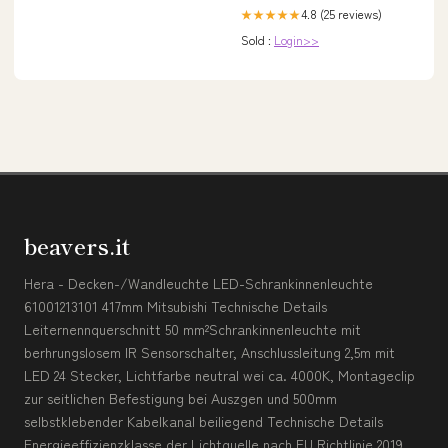
4.8 (25 reviews)
★★★★★
Sold :
Login>>
beavers.it
Hera - Decken-/Wandleuchte LED-Schrankinnenleuchte
61001213101 417mm Mitsubishi Technische Details
Leiternennquerschnitt 50 mm²Schrankinnenleuchte mit
berhrungslosem IR Sensorschalter, Anschlussleitung 2,5m mit
LED 24 Stecker, Lichtfarbe neutral wei ca. 4000K, Montageclip
zur seitlichen Befestigung bei Auszgen und 500mm
selbstklebender Kabelkanal beiliegend Technische Details
Energieeffizienzklasse der Lichtquelle nach EU Richtlinie 2019