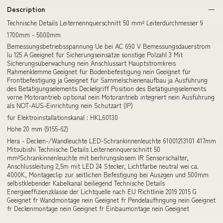
Description
Technische Details Leiternennquerschnitt 50 mm² Leiterdurchmesser 9
1700mm - 5000mm
Bemessungsbetriebsspannung Ue bei AC 690 V Bemessungsdauerstrom
Iu 125 A Geeignet für Sicherungseinsätze sonstige Polzahl 3 Mit
Sicherungsüberwachung nein Anschlussart Hauptstromkreis
Rahmenklemme Geeignet für Bodenbefestigung nein Geeignet für
Frontbefestigung ja Geeignet für Sammelschienenaufbau ja Ausführung
des Betätigungselements Deckelgriff Position des Betätigungselements
vorne Motorantrieb optional nein Motorantrieb integriert nein Ausführung
als NOT-AUS-Einrichtung nein Schutzart (IP)
für Elektroinstallationskanal : HKL60130
Höhe 20 mm (9155-62)
Hera - Decken-/Wandleuchte LED-Schrankinnenleuchte 61001213101 417mm
Mitsubishi Technische Details Leiternennquerschnitt 50
mm²Schrankinnenleuchte mit berhrungslosem IR Sensorschalter,
Anschlussleitung 2,5m mit LED 24 Stecker, Lichtfarbe neutral wei ca.
4000K, Montageclip zur seitlichen Befestigung bei Auszgen und 500mm
selbstklebender Kabelkanal beiliegend Technische Details
Energieeffizienzklasse der Lichtquelle nach EU Richtlinie 2019 2015 G
Geeignet fr Wandmontage nein Geeignet fr Pendelaufhngung nein Geeignet
fr Deckenmontage nein Geeignet fr Einbaumontage nein Geeignet