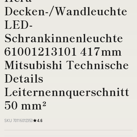
Decken-/Wandleuchte
LED-
Schrankinnenleuchte
61001213101 417mm
Mitsubishi Technische
Details
Leiternennquerschnitt
50 mm²
SKU 70116012353
4.6