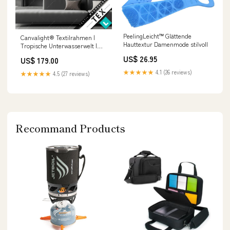
PeelingLeicht™ Glättende
Canvalight® Textilrahmen |
Hauttextur Damenmode stilvoll
Tropische Unterwasserwelt |
Querformat Kürbis
US$ 26.95
US$ 179.00
★★★★★
4.1 (26 reviews)
★★★★★
4.5 (27 reviews)
Recommand Products