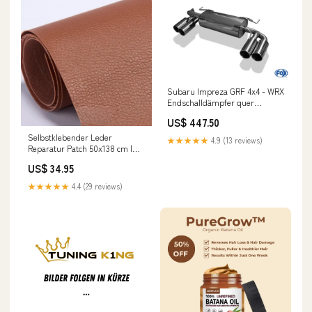
Subaru Impreza GRF 4x4 - WRX
Endschalldämpfer quer
Ausgang rechts/links - 2x100
US$ 447.50
Typ 12 rechts/links 4Punkt
Selbstklebender Leder
★★★★★
4.9 (13 reviews)
Reparatur Patch 50x138 cm |
Wasserfest & robust | Für Sofa,
US$ 34.95
Tasche, Autositz – zuschneiden
& aufkleben Kleider elegant
★★★★★
4.4 (29 reviews)
Sommer