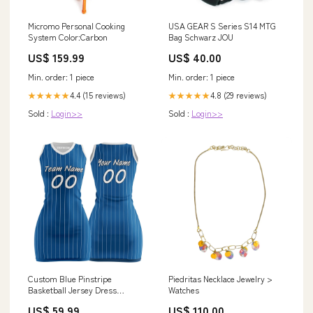
Micromo Personal Cooking
USA GEAR S Series S14 MTG
System Color:Carbon
Bag Schwarz JOU
US$ 159.99
US$ 40.00
Min. order: 1 piece
Min. order: 1 piece
4.4 (15 reviews)
4.8 (29 reviews)
★★★★★
★★★★★
Sold :
Login>>
Sold :
Login>>
Custom Blue Pinstripe
Piedritas Necklace Jewelry >
Basketball Jersey Dress
Watches
Size:3XL
US$ 59.99
US$ 110.00