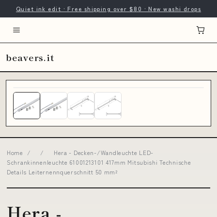
Quiet ink edit · Free shipping over $80 · New washi drops
beavers.it
Home
/
/
Hera - Decken-/Wandleuchte LED-
Schrankinnenleuchte 61001213101 417mm Mitsubishi Technische
Details Leiternennquerschnitt 50 mm²
Hera -