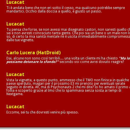
Lucacat
Ti è andata bene che non eri sotto il cesso, ma qualcuno potrebbe sempre
mandartici. Occhio dalla doccia a quello, è giusto un passo.
Lucacat
Tu pensa che forse, se non avessi mai disegnato castori, non saresti quello c
sei e non avresti conosciuto tanta gente. Che poi sia un bene o un male non l
so, di certo la mia sanità mentale ne è uscita irrimediabilmente compromess
dalle tue vignette.
Carlo Lucera (HatDroid)
Dai, alcune non sono così terribili.... una volta un cliente mi ha chiesto
"Ma lo
possiamo detonare lo sfondo?"
secondo voi come avrei dovuto reagire?
Lucacat
Vista la vignetta, a questo punto, ammesso che il TMO non finisca in qualche
paese sperduto, magari per il prossimo E3 mi prenoto per eventuali serate
seguito in diretta. Ah, ma di Psychonauts 2 che mi dite? Io ho amato il primo 
follia e scoperto grazie al tmo che lo spammava senza sosta ai tempi di
Nextgame.
Lucacat
Eccome, sei tu che dovresti venire più spesso.