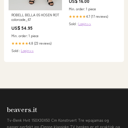
US$ 16.00
Min. order: 1 piece
ROBELL BELLA 05 HOSEN ROT
4.7 (17 reviews)
★★★★★
colorcode_67
Sold :
Login>>
US$ 54.95
Min. order: 1 piece
4.8 (23 reviews)
★★★★★
Sold :
Login>>
beavers.it
Tv-Benk Hvit 150X30X50 Cm Konstruert Tre wpajamas og
passer perfekt inn iDenne klassiske TV benken er et praktisk og