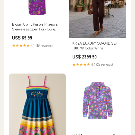
Bloom Uplift Purple Phaedra
Sleeveless Open Fork Long
Dress fall winter fashion
US$ 69.99
KRIZA LUXURY CO-ORD SET
★★★★★
4.1 (19 reviews)
1007 🩷 Color:White
US$ 2399.50
★★★★★
4.4 (25 reviews)
Petal Harmony Lavender Men's