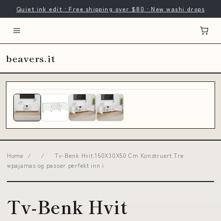
Quiet ink edit · Free shipping over $80 · New washi drops
beavers.it
Home
/
/
Tv-Benk Hvit 150X30X50 Cm Konstruert Tre
wpajamas og passer perfekt inn i
Tv-Benk Hvit