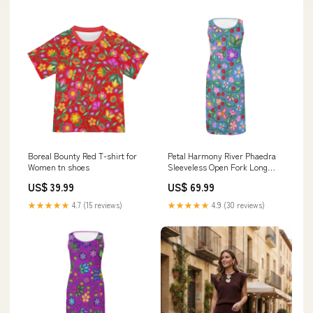
Boreal Bounty Red T-shirt for
Petal Harmony River Phaedra
Women tn shoes
Sleeveless Open Fork Long
Dress native american shirt
US$ 39.99
US$ 69.99
★★★★★
4.7 (15 reviews)
★★★★★
4.9 (30 reviews)