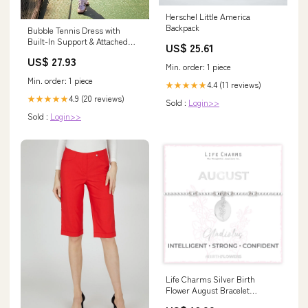
Herschel Little America
Backpack
Bubble Tennis Dress with
Built-In Support & Attached
US$ 25.61
Liner Shorts – VESPR ACTIVE
US$ 27.93
Min. order: 1 piece
Min. order: 1 piece
4.4 (11 reviews)
★★★★★
4.9 (20 reviews)
★★★★★
Sold :
Login>>
Sold :
Login>>
Life Charms Silver Birth
Flower August Bracelet
miranda