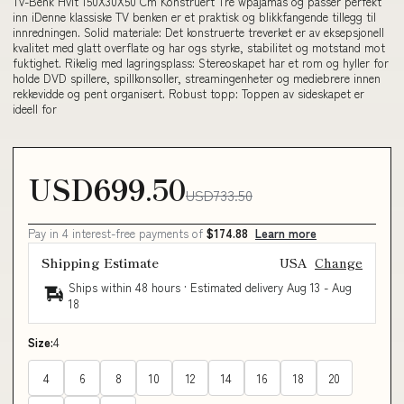
Tv-Benk Hvit 150X30X50 Cm Konstruert Tre wpajamas og passer perfekt
inn iDenne klassiske TV benken er et praktisk og blikkfangende tillegg til
innredningen. Solid materiale: Det konstruerte treverket er av eksepsjonell
kvalitet med glatt overflate og har ogs styrke, stabilitet og motstand mot
fuktighet. Rikelig med lagringsplass: Stereoskapet har et rom og hyller for
holde DVD spillere, spillkonsoller, streamingenheter og mediebrere innen
rekkevidde og pent organisert. Robust topp: Toppen av sideskapet er
ideell for
USD699.50
USD733.50
Pay in 4 interest-free payments of
$174.88
Learn more
Shipping Estimate
USA
Change
Ships within 48 hours · Estimated delivery
Aug 13
-
Aug
18
Size:
4
4
6
8
10
12
14
16
18
20