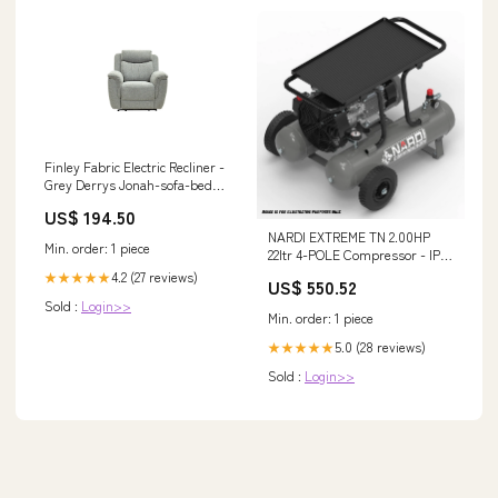
Finley Fabric Electric Recliner -
Grey Derrys Jonah-sofa-bed
New
US$ 194.50
NARDI EXTREME TN 2.00HP
Min. order: 1 piece
22ltr 4-POLE Compressor - IP-
EXT22202 Amazone
4.2 (27 reviews)
★★★★★
US$ 550.52
Sold :
Login>>
Min. order: 1 piece
5.0 (28 reviews)
★★★★★
Sold :
Login>>