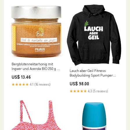
Bergblütennektarhonig mit
Ingwer und Acerola BIO 250 g -
Lauch aber Geil Fitness
MURIA Papageien
Bodybuilding Sport Pumper
US$ 13.46
Pullover Hoodie no_dimensions
US$ 98.00
★★★★★
4.1 (16 reviews)
★★★★★
4.3 (5 reviews)