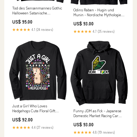
Tod des Sensenmannes Gothic
Odins Raben - Hugin und
Halloween Satanische
Munin - Nordische Mythologie
Distressed Sweatshirt prod
Kapuzenjacke prod
US$ 95.00
US$ 93.00
★★★★★
4.1 (24 reviews)
★★★★★
4.7 (25 reviews)
Just a Girl Who Loves
Funny JDM as Fck - Japanese
Hedgehogs Cute Floral Gift
Domestic Market Racing Car
Langarmshirt tsTopseller
US$ 92.00
Pullover Hoodie ts
US$ 93.00
★★★★★
4.4 (27 reviews)
★★★★★
4.8 (19 reviews)