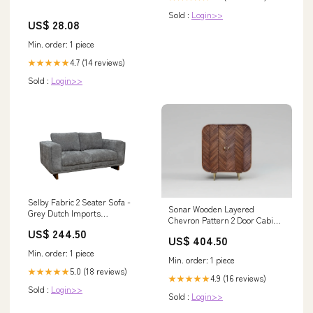
Sold :
Login>>
US$ 28.08
Min. order: 1 piece
4.7 (14 reviews)
★★★★★
Sold :
Login>>
Selby Fabric 2 Seater Sofa -
Sonar Wooden Layered
Grey Dutch Imports
Chevron Pattern 2 Door Cabinet
Miscellaneous Update
Chenille
US$ 244.50
US$ 404.50
Min. order: 1 piece
Min. order: 1 piece
5.0 (18 reviews)
★★★★★
4.9 (16 reviews)
★★★★★
Sold :
Login>>
Sold :
Login>>