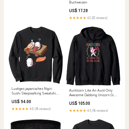
Buchweizen
US$ 17.28
★★★★★
4.2 (22 reviews)
Lustiges japanisches Nigiri
Aunticorn Like An Aunt Only
Sushi Sleepwalking Sweatshirt
Awesome Dabbing Unicorn Gift
manual
Kapuzenjacke cvp_60
US$ 94.00
US$ 105.00
★★★★★
4.0 (18 reviews)
★★★★★
4.5 (16 reviews)