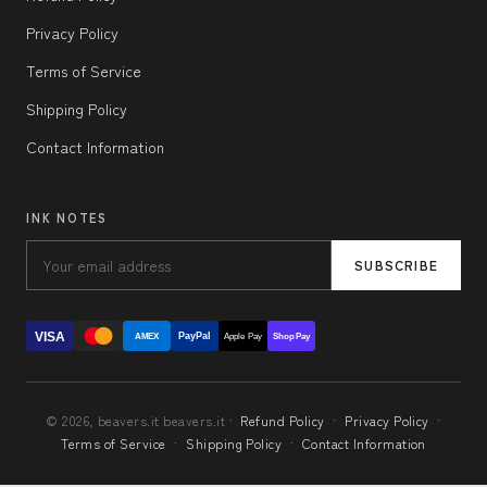
Privacy Policy
Terms of Service
Shipping Policy
Contact Information
INK NOTES
SUBSCRIBE
VISA
PayPal
AMEX
Apple Pay
Shop Pay
© 2026, beavers.it beavers.it ·
Refund Policy
·
Privacy Policy
·
Terms of Service
·
Shipping Policy
·
Contact Information