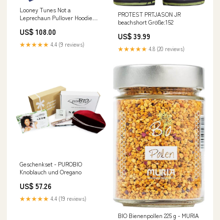
Looney Tunes Not a
PROTEST PRTJASON JR
Leprechaun Pullover Hoodie
beachshort Größe:152
bestseller
US$ 108.00
US$ 39.99
★★★★★
4.4 (9 reviews)
★★★★★
4.8 (20 reviews)
Geschenkset - PUROBIO
Knoblauch und Oregano
US$ 57.26
★★★★★
4.4 (19 reviews)
BIO Bienenpollen 225 g - MURIA