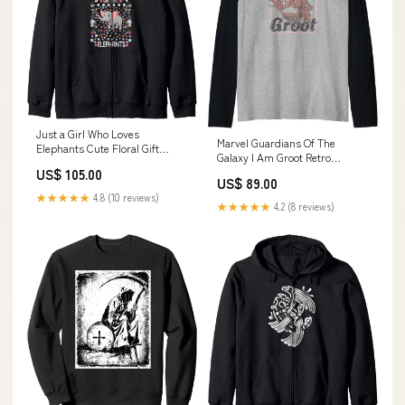
Just a Girl Who Loves
Marvel Guardians Of The
Elephants Cute Floral Gift
Galaxy I Am Groot Retro
Kapuzenjacke tsTopseller
Portrait Raglan bodensee
US$ 105.00
US$ 89.00
★★★★★
4.8 (10 reviews)
★★★★★
4.2 (8 reviews)