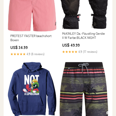
McKINLEY Da.-Fäustling Gerdie
PROTEST FASTER beachshort
II W Farbe:BLACK NIGHT
Boxen
US$ 49.99
US$ 34.99
★★★★★
4.9 (17 reviews)
★★★★★
4.9 (8 reviews)