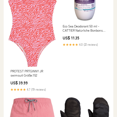
Eco Sea Deodorant 50 ml -
CATTIER Natürliche Bonbons
und Lutscher
US$ 11.35
★★★★★
4.0 (22 reviews)
PROTEST PRTGINNY JR
swimsuit Größe:152
US$ 39.99
★★★★★
4.7 (19 reviews)