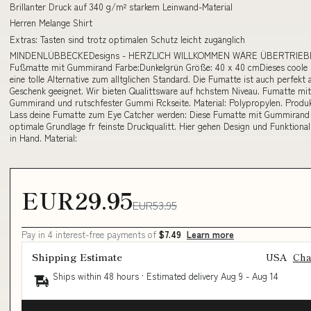
Brillanter Druck auf 340 g/m² starkem Leinwand-Material
Herren Melange Shirt
Extras: Tasten sind trotz optimalen Schutz leicht zugänglich
MINDENLÜBBECKEDesigns - HERZLICH WILLKOMMEN WÄRE ÜBERTRIEB
Fußmatte mit Gummirand Farbe:Dunkelgrün Größe: 40 x 40 cmDieses coole M
eine tolle Alternative zum alltglichen Standard. Die Fumatte ist auch perfekt 
Geschenk geeignet. Wir bieten Qualittsware auf hchstem Niveau. Fumatte mit
Gummirand und rutschfester Gummi Rckseite. Material: Polypropylen. Produk
Lass deine Fumatte zum Eye Catcher werden: Diese Fumatte mit Gummirand 
optimale Grundlage fr feinste Druckqualitt. Hier gehen Design und Funktional
in Hand. Material:
EUR29.95
EUR53.95
Pay in 4 interest-free payments of
$7.49
Learn more
Shipping Estimate
USA
Ch
Ships within 48 hours · Estimated delivery
Aug 9
-
Aug 14