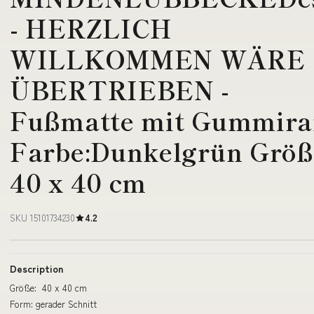
- HERZLICH
WILLKOMMEN WÄRE
ÜBERTRIEBEN -
Fußmatte mit Gummir
Farbe:Dunkelgrün Größ
40 x 40 cm
SKU 15101734230
4.2
Description
Größe: 40 x 40 cm
Form: gerader Schnitt