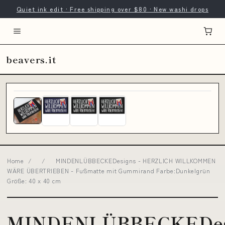
Quiet ink edit · Free shipping over $80 · New washi drops
beavers.it
Home
/
/
MINDENLÜBBECKEDesigns - HERZLICH WILLKOMMEN
WÄRE ÜBERTRIEBEN - Fußmatte mit Gummirand Farbe:Dunkelgrün
Größe: 40 x 40 cm
MINDENLÜBBECKEDes