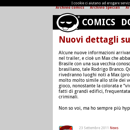
I cookie ci aiutano ad erogare servizi 
Archivio comics
Archivio Speciali
Ar
COMICS
D
Nuovi dettagli s
Alcune nuove informazioni arrivano
nel trailer, e cioè un Max che abba
Brasile con una sua vecchia conos
brasiliano, tale Rodrigo Branco. Que
rivedranno luoghi noti a Max (prob
molto molto simile allo stile dei
gioco, nonostante la colorata e “v
fatti di grandi edifici, frequenta
criminali.
Non so voi, ma ho sempre più hyp
23 Settembre 2011
News