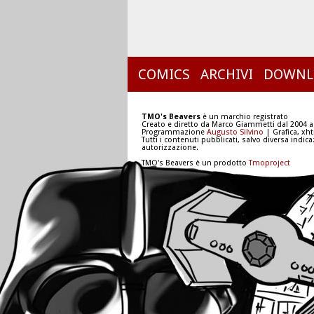
COMICS
ARCHIVI
DOWNL
TMO's Beavers
è un marchio registrato
Creato e diretto da Marco Giammetti dal 2004 a
Programmazione
Augusto Silvino
| Grafica, xh
Tutti i contenuti pubblicati, salvo diversa indic
autorizzazione.
TMO's Beavers è un prodotto
Tmoproject