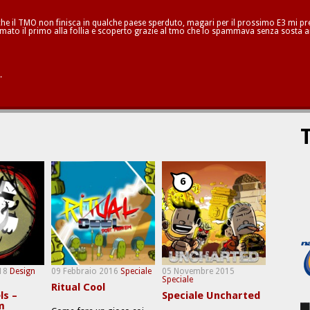
he il TMO non finisca in qualche paese sperduto, magari per il prossimo E3 mi pren
mato il primo alla follia e scoperto grazie al tmo che lo spammava senza sosta a
.
T
6
18
Design
09 Febbraio 2016
Speciale
05 Novembre 2015
Speciale
Ritual Cool
ls –
Speciale Uncharted
m