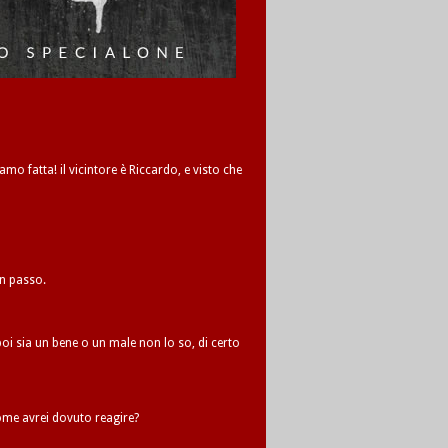
amo fatta! il vicintore è Riccardo, e visto che
un passo.
oi sia un bene o un male non lo so, di certo
me avrei dovuto reagire?