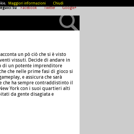
kie.
Maggiori informazioni
Chiudi
eguici Su
Facebook
Twitter
Google+
cconta un pò ciò che si è visto
eventi vissuti. Decide di andare in
po di un potente imprenditore
che che nelle prime fasi di gioco si
gameplay, e assicura che sarà
e che ha sempre contraddistinto il
New York con i suoi quartieri alti
itati da gente disagiata e