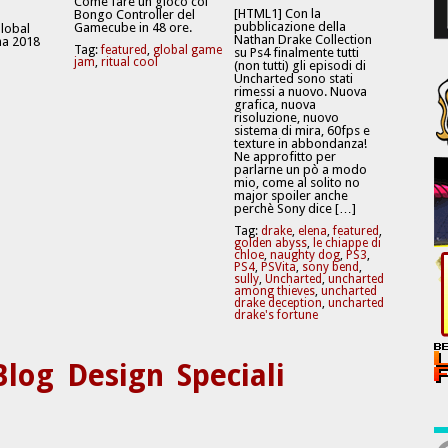
Come fare un gioco coi
[HTML1] Con la
Bongo Controller del
pubblicazione della
Gamecube in 48 ore.
Global
Nathan Drake Collection
a 2018
Tag:
featured
,
global game
su Ps4 finalmente tutti
jam
,
ritual cool
(non tutti) gli episodi di
Uncharted sono stati
rimessi a nuovo. Nuova
grafica, nuova
risoluzione, nuovo
sistema di mira, 60fps e
texture in abbondanza!
Ne approfitto per
parlarne un pò a modo
mio, come al solito no
major spoiler anche
perchè Sony dice […]
Tag:
drake
,
elena
,
featured
,
golden abyss
,
le chiappe di
chloe
,
naughty dog
,
PS3
,
PS4
,
PSVita
,
sony bend
,
sully
,
Uncharted
,
uncharted
among thieves
,
uncharted
drake deception
,
uncharted
drake's fortune
Blog
Design
Speciali