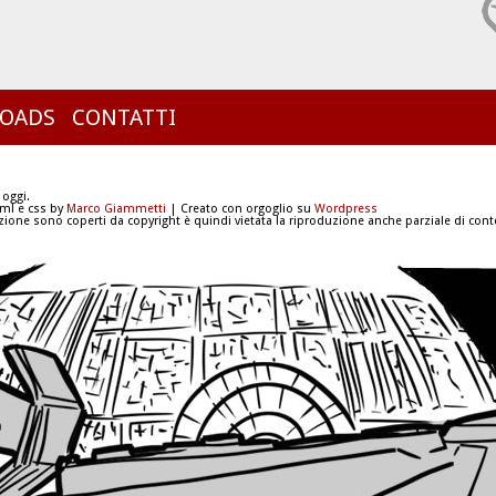
OADS
CONTATTI
 oggi.
tml e css by
Marco Giammetti
| Creato con orgoglio su
Wordpress
azione sono coperti da copyright è quindi vietata la riproduzione anche parziale di conte