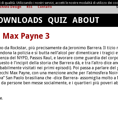
di qualità. Utilizzando i nostri servizi, accetti le nostre modalità di utilizzo dei coo
chivio Design
RSS
Contatti
S
OWNLOADS
QUIZ
ABOUT
u Max Payne 3
 da Rockstar, più precisamente da Jeronimo Barrera. Il tizio ra
ndona la polizia e si butta nell’alcol per dimenticare i tragici 
cenza del NYPD, Passos Raul, e lavorare come guardia del cor
sto è l’incipit della storia che Barrera dà, e tra l’altro dice an
abilmente visitati nei primi episodi). Poi passa a parlare del 
 vecchi Max Payne, con una menzione anche per l’atmosfera Noir
iva” San Paolo brasiliana che -dice Barrera- assomiglia molto a 
ta da persone ben messe socialmente, e i quartieri più poveri ab
e.