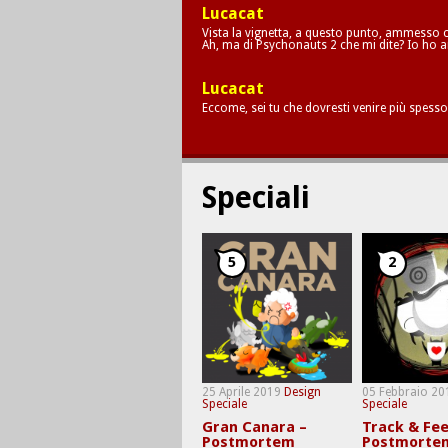
Lucacat
Vista la vignetta, a questo punto, ammesso c
Ah, ma di Psychonauts 2 che mi dite? Io ho a
Lucacat
Eccome, sei tu che dovresti venire più spesso
Speciali
5
2
25 Aprile 2019
Design
05 Febbraio 20
Speciale
Speciale
Gran Canara –
Track & Fee
Postmortem
Postmorte