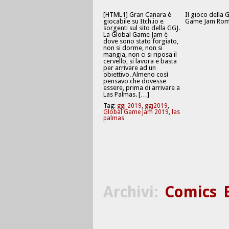
[HTML1] Gran Canara è
Il gioco della 
giocabile su Itch.io e
Game Jam Rom
sorgenti sul sito della GGJ.
La Global Game Jam è
dove sono stato forgiato,
non si dorme, non si
mangia, non ci si riposa il
cervello, si lavora e basta
per arrivare ad un
obiettivo. Almeno così
pensavo che dovesse
essere, prima di arrivare a
Las Palmas. […]
Tag:
ggj 2019
,
ggj2019
,
Global Game Jam 2019
,
las
palmas
Archivi:
Comics