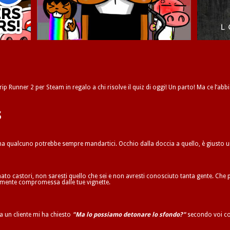
ip Runner 2 per Steam in regalo a chi risolve il quiz di oggi! Un parto! Ma ce l’abbi
s
 ma qualcuno potrebbe sempre mandartici. Occhio dalla doccia a quello, è giusto 
to castori, non saresti quello che sei e non avresti conosciuto tanta gente. Che p
ilmente compromessa dalle tue vignette.
ta un cliente mi ha chiesto
"Ma lo possiamo detonare lo sfondo?"
secondo voi co