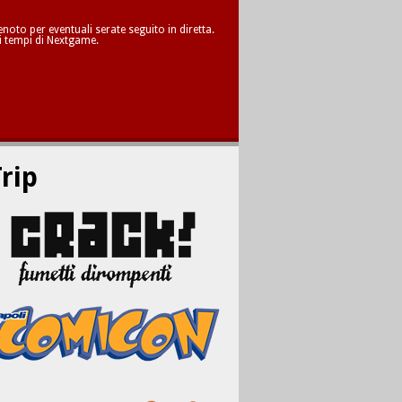
oto per eventuali serate seguito in diretta.
i tempi di Nextgame.
rip