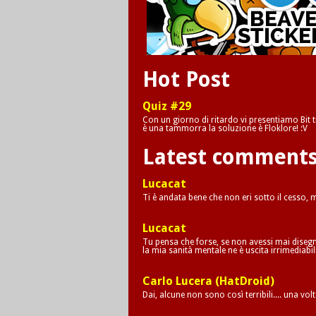
Hot Post
Quiz #29
Con un giorno di ritardo vi presentiamo Bit tr
è una tammorra la soluzione è Floklore! :V
Latest comment
Lucacat
Ti è andata bene che non eri sotto il cesso,
Lucacat
Tu pensa che forse, se non avessi mai disegna
la mia sanità mentale ne è uscita irrimediab
Carlo Lucera (HatDroid)
Dai, alcune non sono così terribili.... una vol