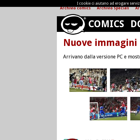
I cookie ci aiutano ad erogare servizi 
Archivio comics
Archivio Speciali
Ar
COMICS
D
Nuove immagini 
Arrivano dalla versione PC e mostr