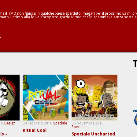
he il TMO non finisca in qualche paese sperduto, magari per il prossimo E3 mi pren
mato il primo alla follia e scoperto grazie al tmo che lo spammava senza sosta a
.
T
6
18
Design
09 Febbraio 2016
Speciale
05 Novembre 2015
Speciale
Ritual Cool
ls –
Speciale Uncharted