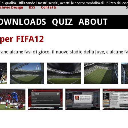
di qualità. Utilizzando i nostri servizi, accetti le nostre modalità di utilizzo dei coo
chivio Design
RSS
Contatti
S
OWNLOADS
QUIZ
ABOUT
per FIFA12
ano alcune fasi di gioco, il nuovo stadio della Juve, e alcune 