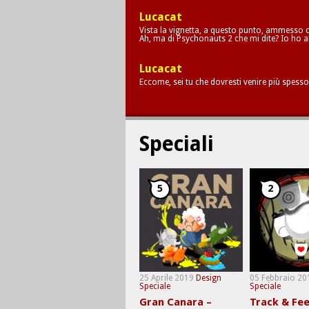
Lucacat
Vista la vignetta, a questo punto, ammesso c
Ah, ma di Psychonauts 2 che mi dite? Io ho a
Lucacat
Eccome, sei tu che dovresti venire più spesso
Speciali
5
2
25 Aprile 2019
Design
05 Febbraio 20
Speciale
Speciale
Gran Canara –
Track & Fee