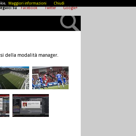
kie.
Maggiori informazioni
Chiudi
eguici Su
Facebook
Twitter
Google+
fasi della modalità manager.