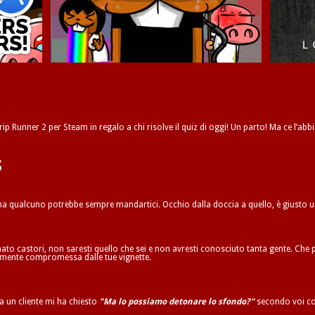
ip Runner 2 per Steam in regalo a chi risolve il quiz di oggi! Un parto! Ma ce l’abbi
s
 ma qualcuno potrebbe sempre mandartici. Occhio dalla doccia a quello, è giusto 
to castori, non saresti quello che sei e non avresti conosciuto tanta gente. Che p
ilmente compromessa dalle tue vignette.
ta un cliente mi ha chiesto
"Ma lo possiamo detonare lo sfondo?"
secondo voi co