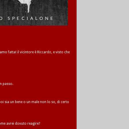
amo fatta! il vicintore è Riccardo, e visto che
un passo.
oi sia un bene o un male non lo so, di certo
me avrei dovuto reagire?