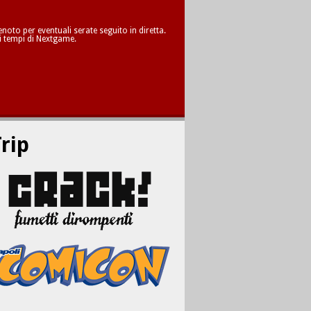
oto per eventuali serate seguito in diretta.
i tempi di Nextgame.
rip