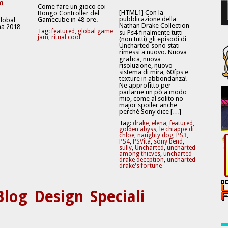
m
Come fare un gioco coi
[HTML1] Con la
Bongo Controller del
pubblicazione della
Gamecube in 48 ore.
Global
Nathan Drake Collection
a 2018
Tag:
featured
,
global game
su Ps4 finalmente tutti
jam
,
ritual cool
(non tutti) gli episodi di
Uncharted sono stati
rimessi a nuovo. Nuova
grafica, nuova
risoluzione, nuovo
sistema di mira, 60fps e
texture in abbondanza!
Ne approfitto per
parlarne un pò a modo
mio, come al solito no
major spoiler anche
perchè Sony dice […]
Tag:
drake
,
elena
,
featured
,
golden abyss
,
le chiappe di
chloe
,
naughty dog
,
PS3
,
PS4
,
PSVita
,
sony bend
,
sully
,
Uncharted
,
uncharted
among thieves
,
uncharted
drake deception
,
uncharted
drake's fortune
Blog
Design
Speciali