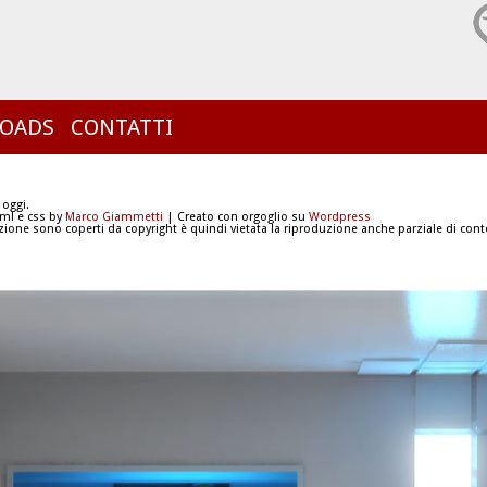
OADS
CONTATTI
 oggi.
tml e css by
Marco Giammetti
| Creato con orgoglio su
Wordpress
azione sono coperti da copyright è quindi vietata la riproduzione anche parziale di conte