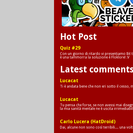
Hot Post
Quiz #29
Con un giorno di ritardo vi presentiamo Bit tr
è una tammorra la soluzione è Floklore! :V
Latest comment
Lucacat
Ti è andata bene che non eri sotto il cesso,
Lucacat
Tu pensa che forse, se non avessi mai disegna
la mia sanità mentale ne è uscita irrimediab
Carlo Lucera (HatDroid)
Dai, alcune non sono così terribili.... una vol