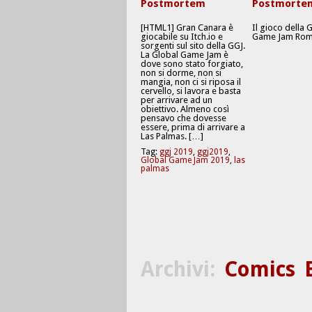
Postmortem
Postmorte
[HTML1] Gran Canara è
Il gioco della 
giocabile su Itch.io e
Game Jam Rom
sorgenti sul sito della GGJ.
La Global Game Jam è
dove sono stato forgiato,
non si dorme, non si
mangia, non ci si riposa il
cervello, si lavora e basta
per arrivare ad un
obiettivo. Almeno così
pensavo che dovesse
essere, prima di arrivare a
Las Palmas. […]
Tag:
ggj 2019
,
ggj2019
,
Global Game Jam 2019
,
las
palmas
Archivi:
Comics