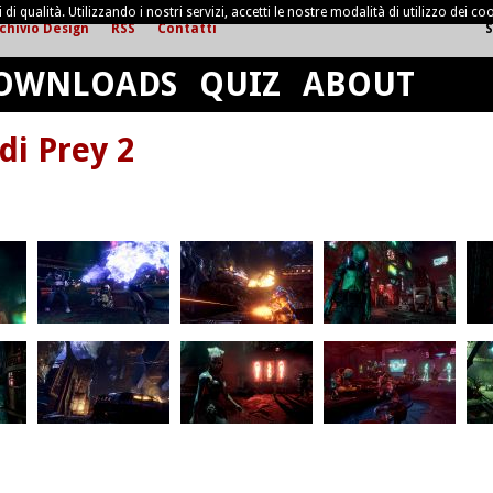
di qualità. Utilizzando i nostri servizi, accetti le nostre modalità di utilizzo dei coo
chivio Design
RSS
Contatti
S
OWNLOADS
QUIZ
ABOUT
i Prey 2