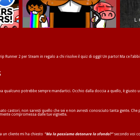
ip Runner 2 per Steam in regalo a chi risolve il quiz di oggi! Un parto! Ma ce l’abbi
s
 ma qualcuno potrebbe sempre mandartici. Occhio dalla doccia a quello, è giusto 
to castori, non saresti quello che sei e non avresti conosciuto tanta gente. Che p
ilmente compromessa dalle tue vignette.
ta un cliente mi ha chiesto
"Ma lo possiamo detonare lo sfondo?"
secondo voi co