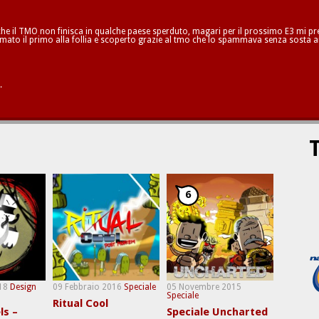
he il TMO non finisca in qualche paese sperduto, magari per il prossimo E3 mi pren
mato il primo alla follia e scoperto grazie al tmo che lo spammava senza sosta a
.
T
6
18
Design
09 Febbraio 2016
Speciale
05 Novembre 2015
Speciale
Ritual Cool
ls –
Speciale Uncharted