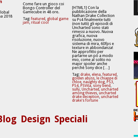
m
Come fare un gioco coi
[HTML1] Con la
Bongo Controller del
pubblicazione della
Gamecube in 48 ore.
Global
Nathan Drake Collection
a 2018
Tag:
featured
,
global game
su Ps4 finalmente tutti
jam
,
ritual cool
(non tutti) gli episodi di
Uncharted sono stati
rimessi a nuovo. Nuova
grafica, nuova
risoluzione, nuovo
sistema di mira, 60fps e
texture in abbondanza!
Ne approfitto per
parlarne un pò a modo
mio, come al solito no
major spoiler anche
perchè Sony dice […]
Tag:
drake
,
elena
,
featured
,
golden abyss
,
le chiappe di
chloe
,
naughty dog
,
PS3
,
PS4
,
PSVita
,
sony bend
,
sully
,
Uncharted
,
uncharted
among thieves
,
uncharted
drake deception
,
uncharted
drake's fortune
Blog
Design
Speciali