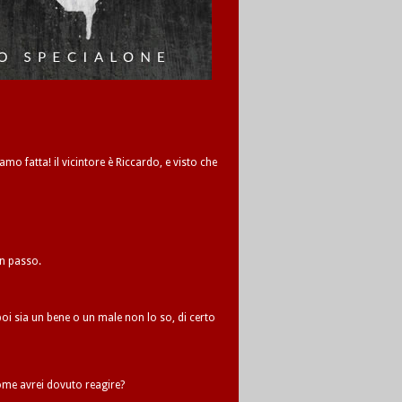
amo fatta! il vicintore è Riccardo, e visto che
un passo.
oi sia un bene o un male non lo so, di certo
me avrei dovuto reagire?