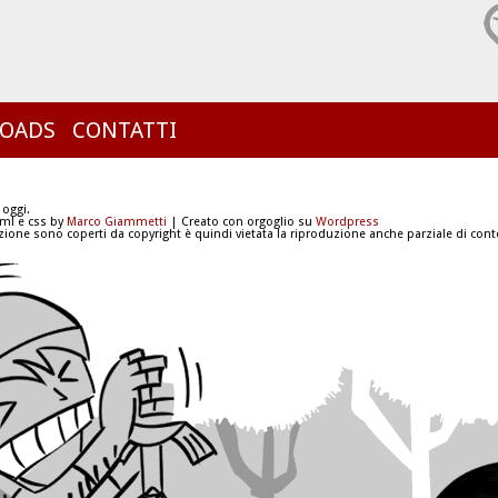
OADS
CONTATTI
 oggi.
tml e css by
Marco Giammetti
| Creato con orgoglio su
Wordpress
azione sono coperti da copyright è quindi vietata la riproduzione anche parziale di conte