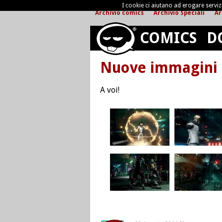
I cookie ci aiutano ad erogare servizi 
Archivio comics
Archivio Speciali
Ar
COMICS
D
Nuove immagini d
A voi!