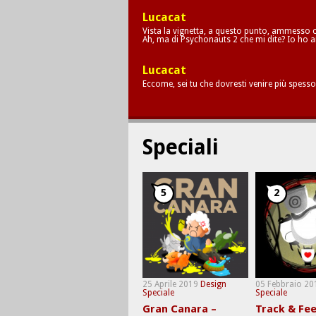
Lucacat
Vista la vignetta, a questo punto, ammesso c
Ah, ma di Psychonauts 2 che mi dite? Io ho a
Lucacat
Eccome, sei tu che dovresti venire più spesso
Speciali
5
2
25 Aprile 2019
Design
05 Febbraio 20
Speciale
Speciale
Gran Canara –
Track & Fee