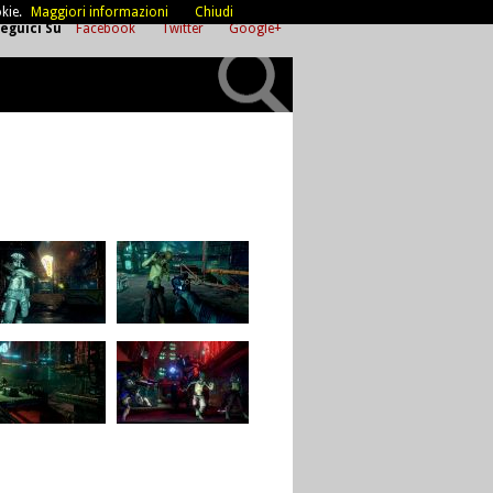
kie.
Maggiori informazioni
Chiudi
eguici Su
Facebook
Twitter
Google+