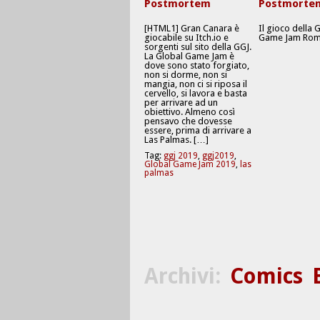
Postmortem
Postmorte
[HTML1] Gran Canara è
Il gioco della 
giocabile su Itch.io e
Game Jam Rom
sorgenti sul sito della GGJ.
La Global Game Jam è
dove sono stato forgiato,
non si dorme, non si
mangia, non ci si riposa il
cervello, si lavora e basta
per arrivare ad un
obiettivo. Almeno così
pensavo che dovesse
essere, prima di arrivare a
Las Palmas. […]
Tag:
ggj 2019
,
ggj2019
,
Global Game Jam 2019
,
las
palmas
Archivi:
Comics