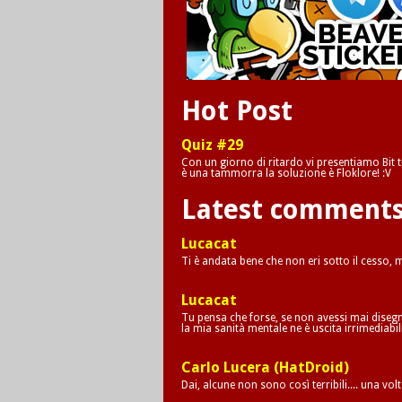
Hot Post
Quiz #29
Con un giorno di ritardo vi presentiamo Bit tr
è una tammorra la soluzione è Floklore! :V
Latest comment
Lucacat
Ti è andata bene che non eri sotto il cesso,
Lucacat
Tu pensa che forse, se non avessi mai disegna
la mia sanità mentale ne è uscita irrimediab
Carlo Lucera (HatDroid)
Dai, alcune non sono così terribili.... una vol