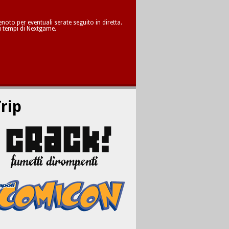
oto per eventuali serate seguito in diretta.
i tempi di Nextgame.
rip