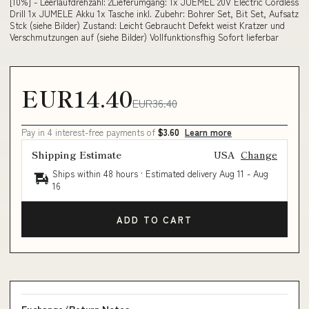
[10%] - Leerlaufdrehzahl: 2Lieferumgang: 1x JUEMEL 20V Electric Cordless
Drill 1x JUMELE Akku 1x Tasche inkl. Zubehr: Bohrer Set, Bit Set, Aufsatz
Stck (siehe Bilder) Zustand: Leicht Gebraucht Defekt weist Kratzer und
Verschmutzungen auf (siehe Bilder) Vollfunktionsfhig Sofort lieferbar
EUR14.40
EUR36.40
Pay in 4 interest-free payments of
$3.60
Learn more
Shipping Estimate
USA
Change
Ships within 48 hours · Estimated delivery
Aug 11
-
Aug
16
ADD TO CART