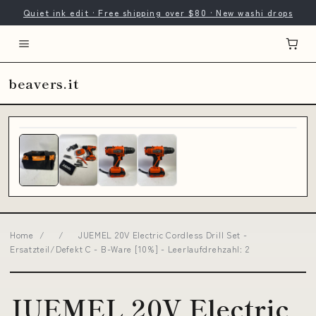
Quiet ink edit · Free shipping over $80 · New washi drops
beavers.it
Home
/
/
JUEMEL 20V Electric Cordless Drill Set -
Ersatzteil/Defekt C - B-Ware [10%] - Leerlaufdrehzahl: 2
JUEMEL 20V Electric