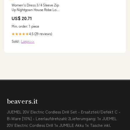
Women's Dress 3/4 Sleeve Zip
Up Nightgown House Robe Long
Dress Side Split
US$ 20.71
Min. order: 1 piece
4.5 (29 reviews)
★★★★★
Sold :
Login>>
beavers.it
JUEMEL 20V Electric Cordless Drill Set - Ersatzteil/Defekt C -
B-Ware [10%] - Leerlaufdrehzahl: 2Lieferumgang: 1x JUEMEL
20V Electric Cordless Drill 1x JUMELE Akku 1x Tasche inkl.