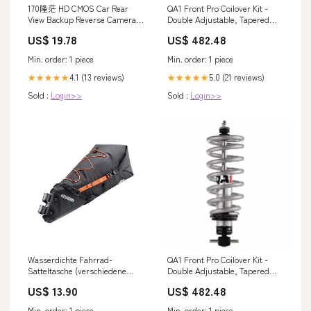
170隆茫 HD CMOS Car Rear
QA1 Front Pro Coilover Kit -
View Backup Reverse Camera
Double Adjustable, Tapered
Night Vision 8 LED Waterproof
Flat End, 500 lbs/in Rate -
US$ 19.78
US$ 482.48
Ford Car Interior Trim
1968-1972 Oldsmobile Vista
Cruiser Range Rover Evoque
Min. order: 1 piece
Min. order: 1 piece
4.1 (13 reviews)
5.0 (21 reviews)
★★★★★
★★★★★
Sold :
Login>>
Sold :
Login>>
Wasserdichte Fahrrad-
QA1 Front Pro Coilover Kit -
Satteltasche (verschiedene
Double Adjustable, Tapered
Größen) Survival
Flat End, 500 lbs/in Rate -
US$ 13.90
US$ 482.48
1968-1972 Oldsmobile Cutlass
bilstein-motorsports-
Min. order: 1 piece
Min. order: 1 piece