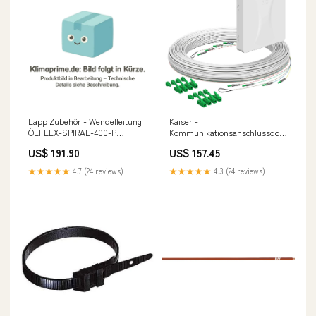
Lapp Zubehör - Wendelleitung
Kaiser -
ÖLFLEX-SPIRAL-400-P
Kommunikationsanschlussdose
70002719 3G2,5/2000 LG
LWL Teilnehmeranschluss Gf-
US$ 191.90
US$ 157.45
wandgerät
TA 4252105 4xF, LC/APC DX
L=80m AUX Klimaanlage Set
★★★★★
4.7 (24 reviews)
★★★★★
4.3 (24 reviews)