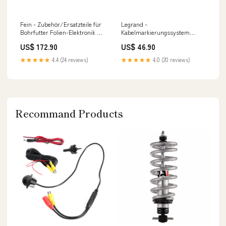
Fein - Zubehör/Ersatzteile für
Legrand -
Bohrfutter Folien-Elektronik ET
Kabelmarkierungssystem
30762351996 Bosch Multisplit
Kennzeichnung Legrand 038291
US$ 172.90
US$ 46.90
Klimasystem Kassette
− 300 Stück 2-fach Multisplit
Klimaanlage Bosch
★★★★★
4.4 (24 reviews)
★★★★★
4.0 (20 reviews)
Recommand Products