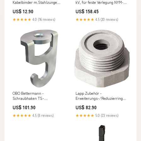
Kabelbinder m.Stahlzunge
kV, für feste Verlegung NYM-J
181344 4,5x290mm,naturfa. −
5x6 Eca Ri.50 NYM-J 5x6 Eca
US$ 12.90
US$ 158.45
100 Stück Bosch Multisplit
Mantelltg Feuchtraum − 50
Gewerbe 4 Kassetten
Meter Samsung
★★★★★
4.0 (16 reviews)
★★★★★
4.5 (20 reviews)
OBO Bettermann -
Lapp Zubehör -
Schraubhaken TS-
Erweiterungs-/Reduzierring
Deckenhaken 2989 M8 G − 50
SKINDICHT-KU-PG-29/16 KU
US$ 101.90
US$ 82.90
Stück Daikin FTXA20CS
Pg29/16 − 25 Stück Mitsubishi
Heavy mit 6 Innengeräte
★★★★★
4.5 (8 reviews)
★★★★★
5.0 (23 reviews)