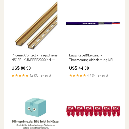
Phoenix Contact - Tragschiene
Lapp Kabel&Leitung -
NS15BLKUNPERF2000MM − 10
Thermoausgleichsleitung KEL-
Stück heizautomat
SY Fe/CuNi JX 0165507 16x1,5
US$ 80.90
US$ 44.90
IEC Raumklimagerät
★★★★★
4.2 (30 reviews)
★★★★★
4.7 (14 reviews)