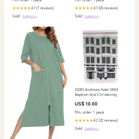
suspension-strut-assembly-
1800-compression
4.7 (7 reviews)
4.7 (26 reviews)
★★★★★
★★★★★
Sold :
Login>>
Sold :
Login>>
33283 Andrews Hotel 3884
Baptism And Christening
US$ 10.00
Min. order: 1 piece
4.2 (23 reviews)
★★★★★
Sold :
Login>>