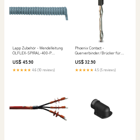
Lapp Zubehör - Wendelleitung
Phoenix Contact -
ÖLFLEX-SPIRAL-400-P
Querverbinder/Brücker für
70002656 4G1/500 Mitsubishi
Reihenklemme Potenzialbrücke
US$ 45.90
US$ 32.90
Electric MSZ-LN50VG
FBS-PV UT − 50 Stück SEER
R/B/V/W
★★★★★
4.6 (10 reviews)
★★★★★
4.5 (5 reviews)