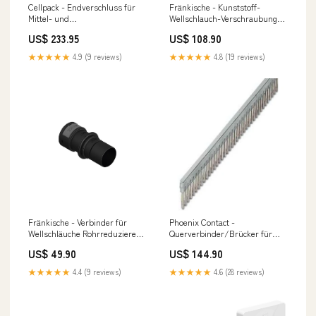
Cellpack - Endverschluss für
Fränkische - Kunststoff-
Mittel- und
Wellschlauch-Verschraubung
Hochspannungskabel
Wellrohranschluss APPA-
US$ 233.95
US$ 108.90
Freiluftendverschluss CHESK-
36P36PB Flansch, 90 Grad − 4
3F(A) #309824 3-Leiter 36kV
Stück Mitsubishi Electric SFZ-
★★★★★
4.9 (9 reviews)
★★★★★
4.8 (19 reviews)
Bosch Multisplit 3+1 Set
M35VA
Premium
Fränkische - Verbinder für
Phoenix Contact -
Wellschläuche Rohrreduzierer
Querverbinder/Brücker für
ARPA-07/10B schwarz − 10
Reihenklemme
US$ 49.90
US$ 144.90
Stück SFZ-M71VA
Querverbinder/Brücke FBS
50-5 GY für Reihenklemme −
★★★★★
4.4 (9 reviews)
★★★★★
4.6 (28 reviews)
10 Stück gree klimaanlage mit 2
innengeräten