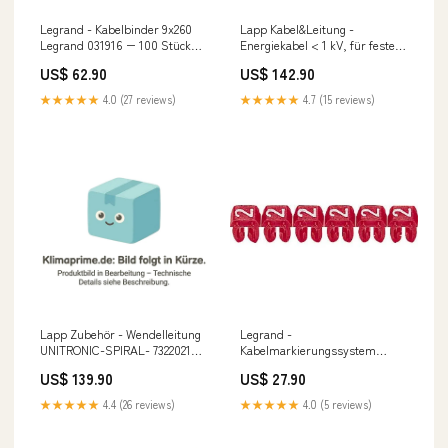
Legrand - Kabelbinder 9x260
Lapp Kabel&Leitung -
Legrand 031916 − 100 Stück
Energiekabel < 1 kV, für feste
Mitsubishi Electric PCA-M71KA
Verlegung LiFY 1X1,5 GNYE
US$ 62.90
US$ 142.90
4560037S/100 − 100 Meter
Camper Ausbau Set
★★★★★
4.0 (27 reviews)
★★★★★
4.7 (15 reviews)
Lapp Zubehör - Wendelleitung
Legrand -
UNITRONIC-SPIRAL- 73220210
Kabelmarkierungssystem
4X0,14/100 − 5 Stück alle
Kennzeichnung Legrand 038273
US$ 139.90
US$ 27.90
produkte
− 300 Stück MXZ-4F72VF3
★★★★★
4.4 (26 reviews)
★★★★★
4.0 (5 reviews)