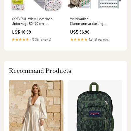
XKKO PUL Wickelunterlage
Weidmüller -
Unterwegs 50*70 cm -
Klemmenmarkierung
Sommerwiese
Klemmenmarkierer DEK 5 GW
US$ 16.99
US$ 36.90
Regenschutzprodukt
21 dekafix ws − 500 Stück
Bosch Climate 7000i App-
★★★★★
4.8 (18 reviews)
★★★★★
4.9 (21 reviews)
Steuerung
Recommand Products