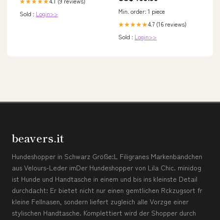
4.1 (9 reviews)
★★★★★
Min. order: 1 piece
Sold :
Login>>
4.7 (16 reviews)
★★★★★
Sold :
Login>>
beavers.it
Hundeshopper in Schwarz Größe:L Filigranes Markenbändchen
aus Velours-Leder imDer Hundeshopper von Lila Chic. minidog
ist Hunde und Handtasche in einem und bis ins kleinste Detail
durchdacht: Er bietet nicht nur einen gemtlichen Rckzugsort fr
kleine Fellnasen, sondern liefert zugleich alle Vorzge einer
stylischen Handtasche. Komplettiert wird der Shopper durch