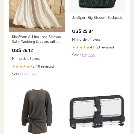
JanSport Big Student Backpack
US$ 25.84
KissProm A-Line Long Sleeves
Min. order: 1 piece
Satin Wedding Dresses with V
Neck, Diamond White / 16
4.4 (29 reviews)
★★★★★
US$ 26.12
Sold :
Login>>
Min. order: 1 piece
4.5 (18 reviews)
★★★★★
Sold :
Login>>