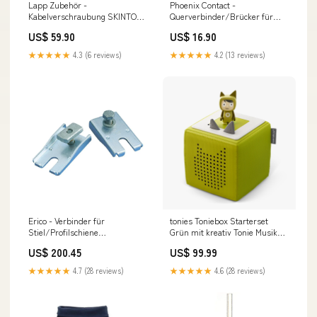
Lapp Zubehör -
Phoenix Contact -
Kabelverschraubung SKINTOP-
Querverbinder/Brücker für
STR-M-32X1,5-RAL- STR-
Reihenklemme Reduzierbrücke
US$ 59.90
US$ 16.90
M32x1,5 R9005 BK 9005-BK −
RB ST 10-(2,5/4) 2p. rt − 10
25 Stück Raumklimagerät
Stück SLZ-M50FA
★★★★★
4.3 (6 reviews)
★★★★★
4.2 (13 reviews)
Erico - Verbinder für
tonies Toniebox Starterset
Stiel/Profilschiene
Grün mit kreativ Tonie Musik
Trägerabhänger P1 ISSP − 50
erleben
US$ 200.45
US$ 99.99
Stück Camper Küche Modul
★★★★★
4.7 (28 reviews)
★★★★★
4.6 (28 reviews)