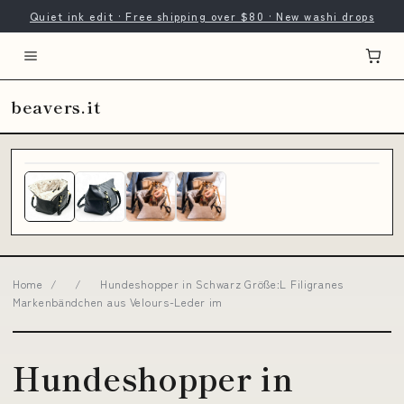
Quiet ink edit · Free shipping over $80 · New washi drops
beavers.it
Home
/
/
Hundeshopper in Schwarz Größe:L Filigranes
Markenbändchen aus Velours-Leder im
Hundeshopper in