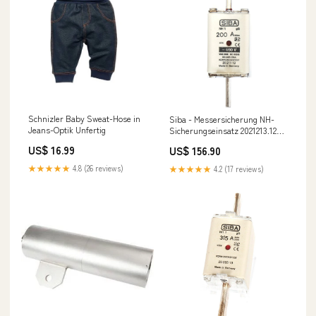
Schnizler Baby Sweat-Hose in
Siba - Messersicherung NH-
Jeans-Optik Unfertig
Sicherungseinsatz 2021213.125
NH2/1 125A gG 690V − 3 Stück
US$ 16.99
US$ 156.90
daikin emura wandgerät
★★★★★
4.8 (26 reviews)
★★★★★
4.2 (17 reviews)