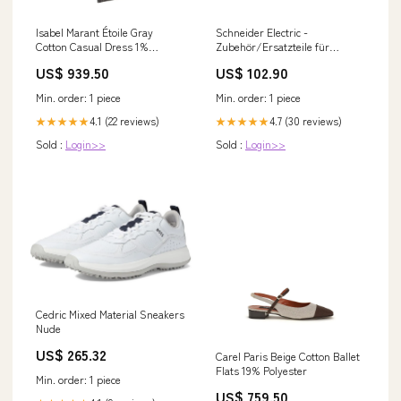
Isabel Marant Étoile Gray
Schneider Electric -
Cotton Casual Dress 1%
Zubehör/Ersatzteile für
Elastane
Niederspannungs-
US$ 939.50
US$ 102.90
Schalttechnik
Verriegelungstaster
Min. order: 1 piece
Min. order: 1 piece
LV848536SP Vorhängeschloss
Mess- und Prüfgeräte
4.1 (22 reviews)
4.7 (30 reviews)
★★★★★
★★★★★
Sold :
Login>>
Sold :
Login>>
Cedric Mixed Material Sneakers
Nude
US$ 265.32
Carel Paris Beige Cotton Ballet
Flats 19% Polyester
Min. order: 1 piece
US$ 759.50