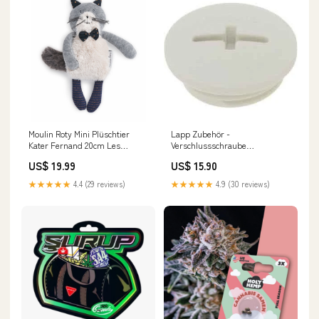
Moulin Roty Mini Plüschtier
Lapp Zubehör -
Kater Fernand 20cm Les
Verschlussschraube
Moustaches Regenschirme
SKINDICHT-BLK-GL-M- BLK-
US$ 19.99
US$ 15.90
GL-M12x1,5LG7035 12X1,5-RAL-
7035-LGY − 100 Stück 6 x
★★★★★
4.4 (29 reviews)
★★★★★
4.9 (30 reviews)
wandgerät