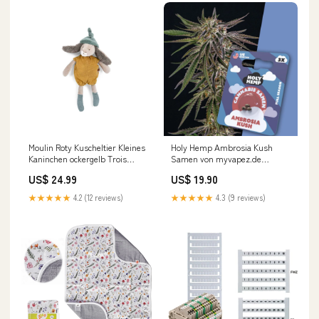
Moulin Roty Kuscheltier Kleines
Holy Hemp Ambrosia Kush
Kaninchen ockergelb Trois
Samen von myvapez.de
Lapins Musik erleben
revoltage
US$ 24.99
US$ 19.90
★★★★★
4.2 (12 reviews)
★★★★★
4.3 (9 reviews)