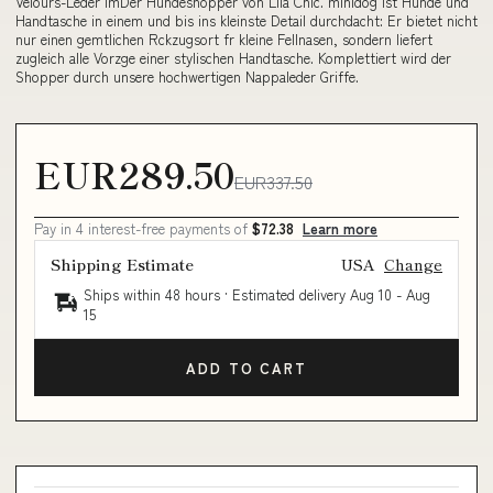
Velours-Leder imDer Hundeshopper von Lila Chic. minidog ist Hunde und
Handtasche in einem und bis ins kleinste Detail durchdacht: Er bietet nicht
nur einen gemtlichen Rckzugsort fr kleine Fellnasen, sondern liefert
zugleich alle Vorzge einer stylischen Handtasche. Komplettiert wird der
Shopper durch unsere hochwertigen Nappaleder Griffe.
EUR289.50
EUR337.50
Pay in 4 interest-free payments of
$72.38
Learn more
Shipping Estimate
USA
Change
Ships within 48 hours · Estimated delivery
Aug 10
-
Aug
15
ADD TO CART