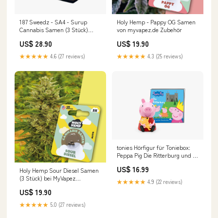
187 Sweedz - SA4 - Surup
Holy Hemp - Pappy OG Samen
Cannabis Samen (3 Stück)
von myvapez.de Zubehör
samen
US$ 28.90
US$ 19.90
★★★★★
4.6 (27 reviews)
★★★★★
4.3 (25 reviews)
tonies Hörfigur für Toniebox:
Peppa Pig Die Ritterburg und 7
weitere Geschichten Bundles
US$ 16.99
Holy Hemp Sour Diesel Samen
(3 Stück) bei MyVapez
★★★★★
4.9 (22 reviews)
187sweedz
US$ 19.90
★★★★★
5.0 (27 reviews)