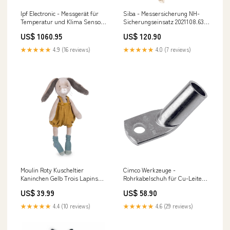
Ipf Electronic - Messgerät für
Siba - Messersicherung NH-
Temperatur und Klima Sensor
Sicherungseinsatz 2021108.63
Optisch, Infrarot, OI810140
63A NH1 aM 690V − 3 Stück
US$ 1060.95
US$ 120.90
60mm 300°C 2° 10-55V Kühlen
Mini Orange
und Heizen 3 Räume
★★★★★
4.9 (16 reviews)
★★★★★
4.0 (7 reviews)
Moulin Roty Kuscheltier
Cimco Werkzeuge -
Kaninchen Gelb Trois Lapins
Rohrkabelschuh für Cu-Leiter
GESCHENKE
Winkel-Rohrkabelschuhe Cu
US$ 39.99
US$ 58.90
183063 6qmm M10 − 100 Stück
Multisplit 3 Inneneinheiten
★★★★★
4.4 (10 reviews)
★★★★★
4.6 (29 reviews)
Kassette kaufen