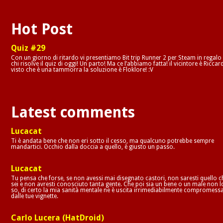
Hot Post
Quiz #29
Con un giorno di ritardo vi presentiamo Bit trip Runner 2 per Steam in regalo
chi risolve il quiz di oggi! Un parto! Ma ce l’abbiamo fatta! il vicintore è Riccar
visto che è una tammorra la soluzione è Floklore! :V
Latest comments
Lucacat
Ti è andata bene che non eri sotto il cesso, ma qualcuno potrebbe sempre
mandartici. Occhio dalla doccia a quello, è giusto un passo.
Lucacat
Tu pensa che forse, se non avessi mai disegnato castori, non saresti quello c
sei e non avresti conosciuto tanta gente. Che poi sia un bene o un male non l
so, di certo la mia sanità mentale ne è uscita irrimediabilmente compromess
dalle tue vignette.
Carlo Lucera (HatDroid)