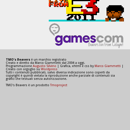
TMO's Beavers
è un marchio registrato
Creato e diretto da Marco Giammetti dal 2004 a oggi.
Programmazione
Augusto Silvino
| Grafica, xhtml e css by
Marco Giammetti
|
Creato con orgoglio su
Wordpress
Tutti i contenuti pubblicati, salvo diversa indicazione sono coperti da
copyright è quindi vietata la riproduzione anche parziale di contenuti sia
grafici che testuali senza autorizzazione.
TMO's Beavers è un prodotto
Tmoproject