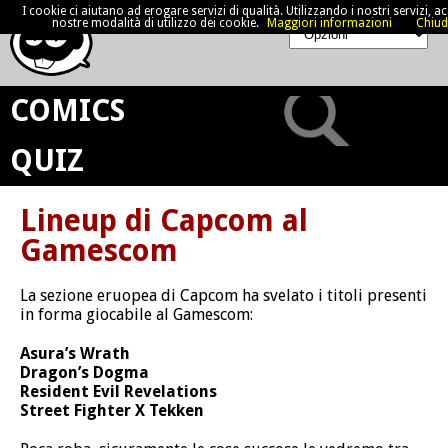
I cookie ci aiutano ad erogare servizi di qualità. Utilizzando i nostri servizi, acc
nostre modalità di utilizzo dei cookie.
Maggiori informazioni
Chiud
COMICS
QUIZ
Lineup di Capcom al
Gamescom
La sezione eruopea di Capcom ha svelato i titoli presenti
in forma giocabile al Gamescom:
Asura’s Wrath
Dragon’s Dogma
Resident Evil Revelations
Street Fighter X Tekken