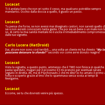
Lucacat
Ti è andata bene che non eri sotto il cesso, ma qualcuno potrebbe sempre
mandartici. Occhio dalla doccia a quello, è giusto un passo.
Lucacat
Tu pensa che forse, se non avessi mai disegnato castori, non saresti quello c
sei e non avresti conosciuto tanta gente. Che poi sia un bene o un male non l
so, di certo la mia sanità mentale ne è uscita irrimediabilmente compromess
dalle tue vignette.
Carlo Lucera (HatDroid)
Dai, alcune non sono così terribili.... una volta un cliente mi ha chiesto
"Ma lo
possiamo detonare lo sfondo?"
secondo voi come avrei dovuto reagire?
Lucacat
Vista la vignetta, a questo punto, ammesso che il TMO non finisca in qualche
paese sperduto, magari per il prossimo E3 mi prenoto per eventuali serate
seguito in diretta. Ah, ma di Psychonauts 2 che mi dite? Io ho amato il primo 
follia e scoperto grazie al tmo che lo spammava senza sosta ai tempi di
Nextgame.
Lucacat
Eccome, sei tu che dovresti venire più spesso.