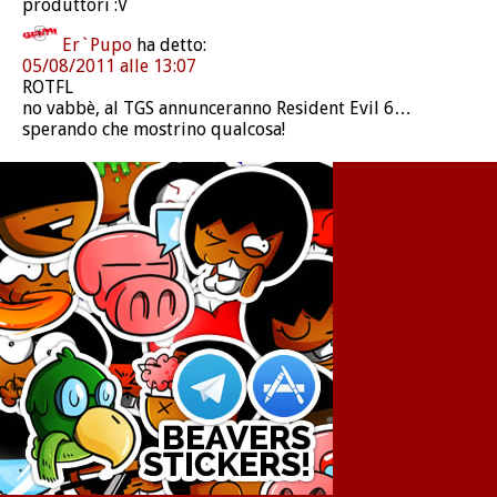
produttori :V
Er`Pupo
ha detto:
05/08/2011 alle 13:07
ROTFL
no vabbè, al TGS annunceranno Resident Evil 6…
sperando che mostrino qualcosa!