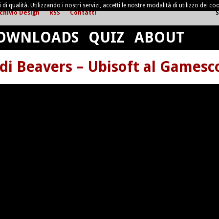
di qualità. Utilizzando i nostri servizi, accetti le nostre modalità di utilizzo dei coo
chivio Design
RSS
Contatti
S
OWNLOADS
QUIZ
ABOUT
di Beavers – Ubisoft al Games