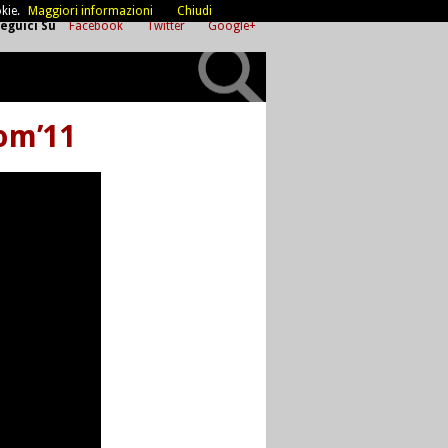
kie.
Maggiori informazioni
Chiudi
eguici Su
Facebook
Twitter
Google+
com’11