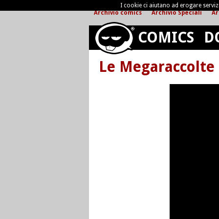
I cookie ci aiutano ad erogare servizi 
Archivio comics
Archivio Speciali
Ar
COMICS
D
Le Megaraccolte 