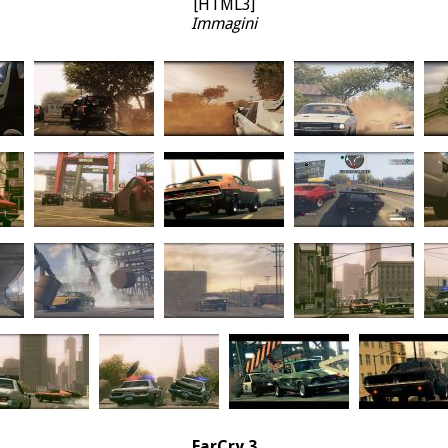
[HTML3]
Immagini
FarCry 3