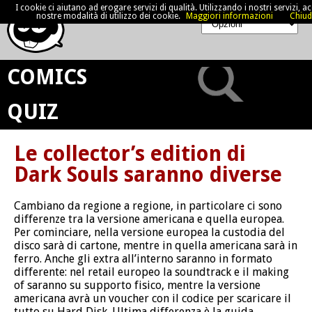
I cookie ci aiutano ad erogare servizi di qualità. Utilizzando i nostri servizi, acc
nostre modalità di utilizzo dei cookie.
Maggiori informazioni
Chiud
COMICS
QUIZ
Le collector’s edition di
Dark Souls saranno diverse
Cambiano da regione a regione, in particolare ci sono
differenze tra la versione americana e quella europea.
Per cominciare, nella versione europea la custodia del
disco sarà di cartone, mentre in quella americana sarà in
ferro. Anche gli extra all’interno saranno in formato
differente: nel retail europeo la soundtrack e il making
of saranno su supporto fisico, mentre la versione
americana avrà un voucher con il codice per scaricare il
tutto su Hard Disk. Ultima differenza è la guida