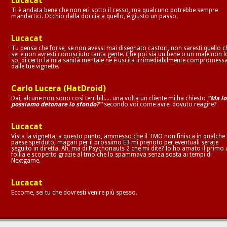
Lucacat
Ti è andata bene che non eri sotto il cesso, ma qualcuno potrebbe sempre
mandartici. Occhio dalla doccia a quello, è giusto un passo.
Lucacat
Tu pensa che forse, se non avessi mai disegnato castori, non saresti quello c
sei e non avresti conosciuto tanta gente. Che poi sia un bene o un male non l
so, di certo la mia sanità mentale ne è uscita irrimediabilmente compromess
dalle tue vignette.
Carlo Lucera (HatDroid)
Dai, alcune non sono così terribili.... una volta un cliente mi ha chiesto
"Ma lo
possiamo detonare lo sfondo?"
secondo voi come avrei dovuto reagire?
Lucacat
Vista la vignetta, a questo punto, ammesso che il TMO non finisca in qualche
paese sperduto, magari per il prossimo E3 mi prenoto per eventuali serate
seguito in diretta. Ah, ma di Psychonauts 2 che mi dite? Io ho amato il primo 
follia e scoperto grazie al tmo che lo spammava senza sosta ai tempi di
Nextgame.
Lucacat
Eccome, sei tu che dovresti venire più spesso.