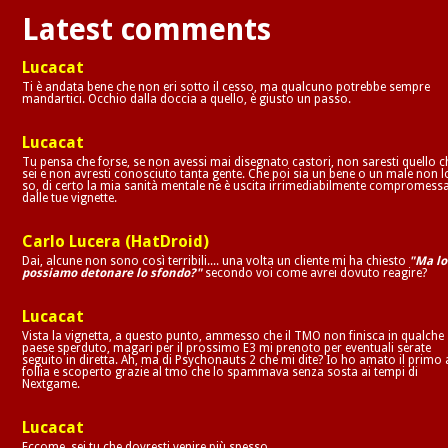
Latest comments
Lucacat
Ti è andata bene che non eri sotto il cesso, ma qualcuno potrebbe sempre
mandartici. Occhio dalla doccia a quello, è giusto un passo.
Lucacat
Tu pensa che forse, se non avessi mai disegnato castori, non saresti quello c
sei e non avresti conosciuto tanta gente. Che poi sia un bene o un male non l
so, di certo la mia sanità mentale ne è uscita irrimediabilmente compromess
dalle tue vignette.
Carlo Lucera (HatDroid)
Dai, alcune non sono così terribili.... una volta un cliente mi ha chiesto
"Ma lo
possiamo detonare lo sfondo?"
secondo voi come avrei dovuto reagire?
Lucacat
Vista la vignetta, a questo punto, ammesso che il TMO non finisca in qualche
paese sperduto, magari per il prossimo E3 mi prenoto per eventuali serate
seguito in diretta. Ah, ma di Psychonauts 2 che mi dite? Io ho amato il primo 
follia e scoperto grazie al tmo che lo spammava senza sosta ai tempi di
Nextgame.
Lucacat
Eccome, sei tu che dovresti venire più spesso.