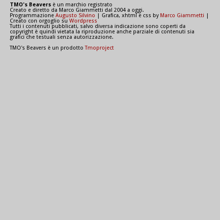
TMO's Beavers
è un marchio registrato
Creato e diretto da Marco Giammetti dal 2004 a oggi.
Programmazione
Augusto Silvino
| Grafica, xhtml e css by
Marco Giammetti
|
Creato con orgoglio su
Wordpress
Tutti i contenuti pubblicati, salvo diversa indicazione sono coperti da
copyright è quindi vietata la riproduzione anche parziale di contenuti sia
grafici che testuali senza autorizzazione.
TMO's Beavers è un prodotto
Tmoproject