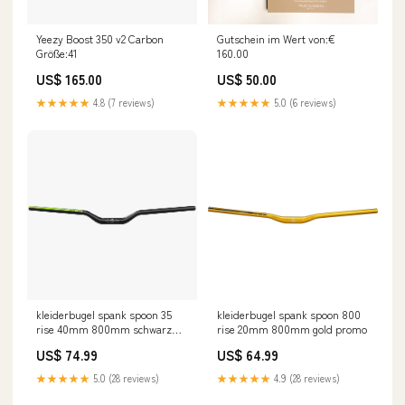
Gutschein im Wert von:€
Yeezy Boost 350 v2 Carbon
160.00
Größe:41
US$ 50.00
US$ 165.00
★★★★★
5.0 (6 reviews)
★★★★★
4.8 (7 reviews)
kleiderbugel spank spoon 35
kleiderbugel spank spoon 800
rise 40mm 800mm schwarz
rise 20mm 800mm gold promo
grun Durchmesser:35mm
US$ 74.99
US$ 64.99
★★★★★
5.0 (28 reviews)
★★★★★
4.9 (28 reviews)