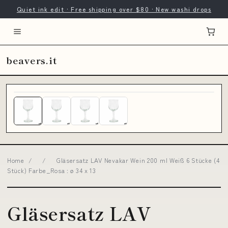
Quiet ink edit · Free shipping over $80 · New washi drops
beavers.it
Home
/
/
Gläsersatz LAV Nevakar Wein 200 ml Weiß 6 Stücke (4
Stück) Farbe_Rosa : ø 34 x 13
Gläsersatz LAV