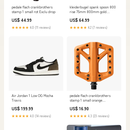
pedale flach crankbrothers
kleiderbugel spank spoon 800
stamp 1 small rot Exclu drop
rise 75mm 800mm gold
Durchmesser:31,8mm
US$ 44.99
US$ 64.99
★★★★★
4.0 (11 reviews)
★★★★★
4.2 (7 reviews)
Air Jordan 1 Low OG Mocha
pedale flach crankbrothers
Travis
stamp 1 small orange
Titel:Default Title
US$ 199.99
US$ 16.90
★★★★★
4.0 (14 reviews)
★★★★★
4.3 (23 reviews)