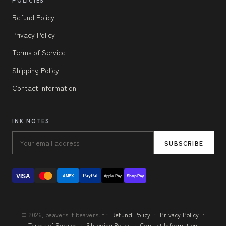
POLICIES
Refund Policy
Privacy Policy
Terms of Service
Shipping Policy
Contact Information
INK NOTES
SUBSCRIBE
VISA
PayPal
AMEX
Apple Pay
Shop Pay
© 2026, beavers.it beavers.it ·
Refund Policy
·
Privacy Policy
·
Terms of Service
·
Shipping Policy
·
Contact Information