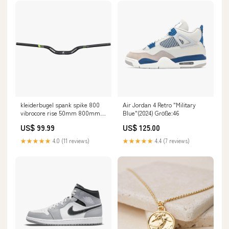
kleiderbugel spank spike 800
Air Jordan 4 Retro "Military
vibrocore rise 50mm 800mm
Blue"(2024) Größe:46
schwarz grun SOFT-deperlant
US$ 99.99
US$ 125.00
★★★★★
4.0 (11 reviews)
★★★★★
4.4 (7 reviews)