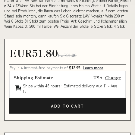
Gläsersatz LAV Nevakar Wein 200 ml Weiß 6 Stücke (4 Stück) Farbe_Rosa :
ø 34 x 13Wenn Sie bei der Einrichtung ihres Heims Wert auf Details legen
und bei Produkten, die Ihnen das Leben leichter machen, auf dem letzten
Stand sein mchten, dann kaufen Sie Glsersatz LAV Nevakar Wein 200 ml
Wei 6 Stcke (4 Stck) zum besten Preis. Art: Geschirr und Kchenutensilien
Wein Kapazitt: 200 ml Farbe: Wei Anzahl der Stcke: 6 Stcke Stck: 4 Stck
EUR51.80
EUR91.80
Pay in 4 interest-free payments of
$12.95
Learn more
Shipping Estimate
USA
Change
Ships within 48 hours · Estimated delivery
Aug 11
-
Aug
16
ADD TO CART