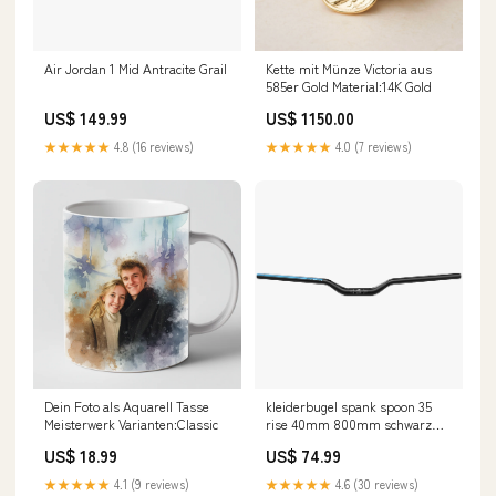
Air Jordan 1 Mid Antracite Grail
Kette mit Münze Victoria aus
585er Gold Material:14K Gold
US$ 149.99
US$ 1150.00
★★★★★
4.8 (16 reviews)
★★★★★
4.0 (7 reviews)
Dein Foto als Aquarell Tasse
kleiderbugel spank spoon 35
Meisterwerk Varianten:Classic
rise 40mm 800mm schwarz
blau Pneu Rigide
US$ 18.99
US$ 74.99
★★★★★
4.1 (9 reviews)
★★★★★
4.6 (30 reviews)