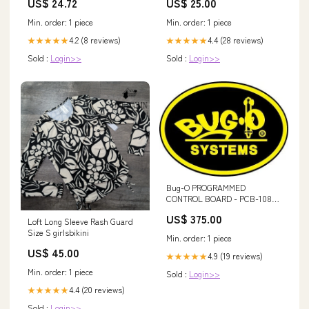
US$ 24.72
US$ 25.00
Min. order: 1 piece
Min. order: 1 piece
4.2 (8 reviews)
4.4 (28 reviews)
★★★★★
★★★★★
Sold :
Login>>
Sold :
Login>>
Bug-O PROGRAMMED
CONTROL BOARD - PCB-1080
M
US$ 375.00
Loft Long Sleeve Rash Guard
Size S girlsbikini
Min. order: 1 piece
US$ 45.00
4.9 (19 reviews)
★★★★★
Min. order: 1 piece
Sold :
Login>>
4.4 (20 reviews)
★★★★★
Sold :
Login>>