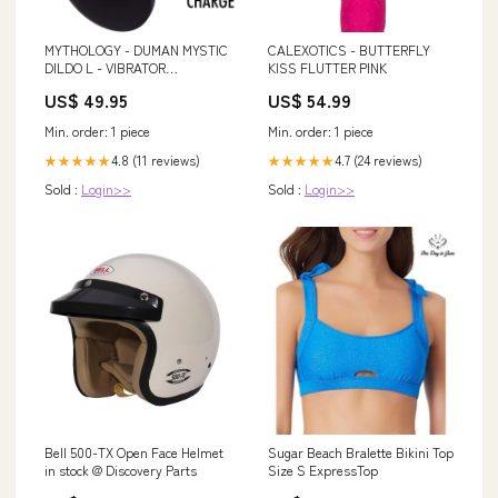
MYTHOLOGY - DUMAN MYSTIC
CALEXOTICS - BUTTERFLY
DILDO L - VIBRATOR
KISS FLUTTER PINK
COMPATIBLE WITH WATCHME
US$ 49.95
US$ 54.99
WIRELESS TECHNOLOGY
Min. order: 1 piece
Min. order: 1 piece
4.8 (11 reviews)
4.7 (24 reviews)
★★★★★
★★★★★
Sold :
Login>>
Sold :
Login>>
Bell 500-TX Open Face Helmet
Sugar Beach Bralette Bikini Top
in stock @ Discovery Parts
Size S ExpressTop