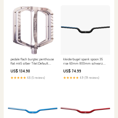
pedale flach burgtec penthouse
kleiderbugel spank spoon 35
flat mk5 silber Titel:Default
rise 60mm 800mm schwarz
Title
blau noel
US$ 134.90
US$ 74.99
★★★★★
4.8 (5 reviews)
★★★★★
4.9 (19 reviews)