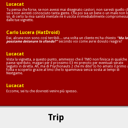
Lucacat
Tu pensa che forse, se non avessi mai disegnato castori, non saresti quello c
sei e non avresti conosciuto tanta gente. Che poi sia un bene o un male non l
so, di certo la mia sanità mentale ne è uscita irrimediabilmente compromess
dalle tue vignette.
Carlo Lucera (HatDroid)
Dai, alcune non sono così terribili.... una volta un cliente mi ha chiesto
"Ma lo
possiamo detonare lo sfondo?"
secondo voi come avrei dovuto reagire?
Lucacat
Vista la vignetta, a questo punto, ammesso che il TMO non finisca in qualche
paese sperduto, magari per il prossimo E3 mi prenoto per eventuali serate
seguito in diretta. Ah, ma di Psychonauts 2 che mi dite? Io ho amato il primo 
follia e scoperto grazie al tmo che lo spammava senza sosta ai tempi di
Nextgame.
Lucacat
Eccome, sei tu che dovresti venire più spesso.
Trip