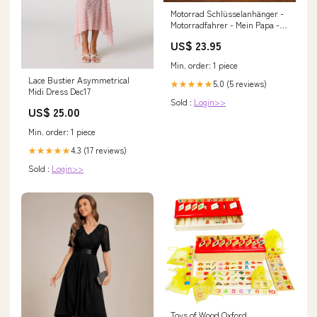
Motorrad Schlüsselanhänger -
Motorradfahrer - Mein Papa -
Fahr Vorsichtig - Degkx18001
US$ 23.95
grandson gifts
Min. order: 1 piece
Lace Bustier Asymmetrical
5.0 (5 reviews)
★★★★★
Midi Dress Dec17
Sold :
Login>>
US$ 25.00
Min. order: 1 piece
4.3 (17 reviews)
★★★★★
Sold :
Login>>
Toys of Wood Oxford