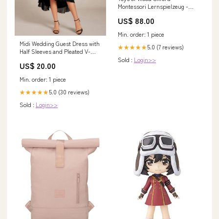
Montessori Lernspielzeug -
Sortieren, Vergleichen und
US$ 88.00
Lernen - 8 Objektkategorie ts
Min. order: 1 piece
Midi Wedding Guest Dress with
5.0 (7 reviews)
★★★★★
Half Sleeves and Pleated V-
Neck
Sold :
Login>>
US$ 20.00
Min. order: 1 piece
5.0 (30 reviews)
★★★★★
Sold :
Login>>