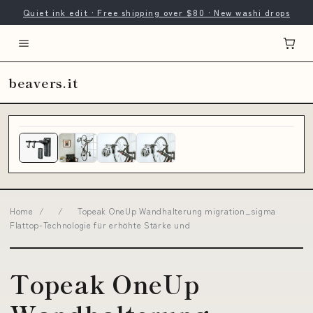
Quiet ink edit · Free shipping over $80 · New washi drops
beavers.it
Home
/
/
Topeak OneUp Wandhalterung migration_sigma
Flattop-Technologie für erhöhte Stärke und
Topeak OneUp