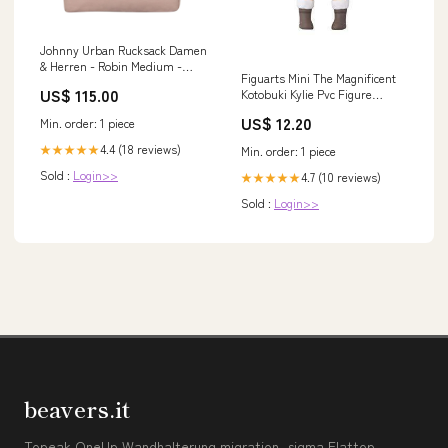
Johnny Urban Rucksack Damen
& Herren - Robin Medium -
Figuarts Mini The Magnificent
Rolltop Mit Laptopfach für Uni
US$ 115.00
Kotobuki Kylie Pvc Figure
Business Fahrra ts
Bandai Balls
US$ 12.20
Min. order: 1 piece
4.4 (18 reviews)
★★★★★
Min. order: 1 piece
Sold :
Login>>
4.7 (10 reviews)
★★★★★
Sold :
Login>>
beavers.it
Topeak OneUp Wandhalterung migration_sigma Flattop-