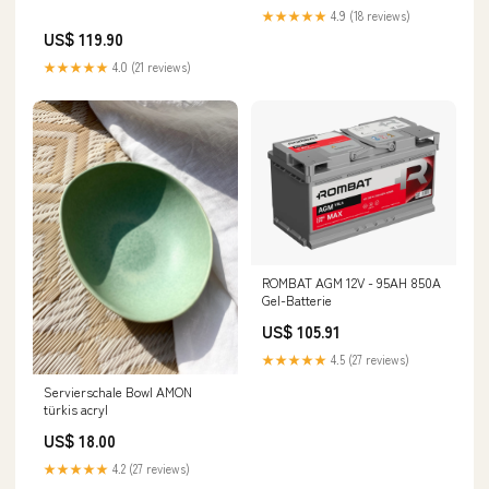
Abdeckung
★★★★★
4.9 (18 reviews)
US$ 119.90
★★★★★
4.0 (21 reviews)
ROMBAT AGM 12V - 95AH 850A
Gel-Batterie
US$ 105.91
★★★★★
4.5 (27 reviews)
Servierschale Bowl AMON
türkis acryl
US$ 18.00
★★★★★
4.2 (27 reviews)