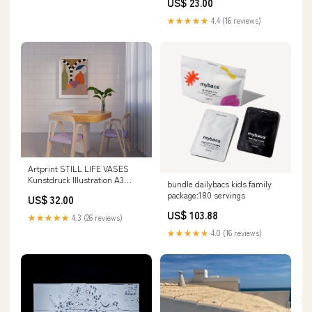
US$ 23.00
★★★★★
4.4 (16 reviews)
Artprint STILL LIFE VASES
Kunstdruck Illustration A3
bundle dailybacs kids family
espressotasse
package:180 servings
US$ 32.00
US$ 103.88
★★★★★
4.3 (26 reviews)
★★★★★
4.0 (16 reviews)