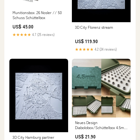
Munitionsbox .26 Nosler // 50
Schuss Schüttelbox
US$ 45.00
3D City Florenz stream
★★★★★
4.7 (25 reviews)
US$ 119.90
★★★★★
4.2 (24 reviews)
Neues Design
Diabolobox/Schüttelbox 4.5mm
für 60 Diabolo Abdeckung für
US$ 21.90
3D City Hamburg partner
Transportsicherung:Mit