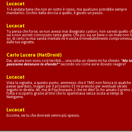
Lucacat
Ti è andata bene che non eri sotto il cesso, ma qualcuno potrebbe sempre
mandartici. Occhio dalla doccia a quello, è giusto un passo.
Lucacat
Tu pensa che forse, se non avessi mai disegnato castori, non saresti quello c
sei e non avresti conosciuto tanta gente. Che poi sia un bene o un male non l
so, di certo la mia sanità mentale ne è uscita irrimediabilmente compromess
dalle tue vignette.
Carlo Lucera (HatDroid)
Dai, alcune non sono così terribili.... una volta un cliente mi ha chiesto
"Ma lo
possiamo detonare lo sfondo?"
secondo voi come avrei dovuto reagire?
Lucacat
Vista la vignetta, a questo punto, ammesso che il TMO non finisca in qualche
paese sperduto, magari per il prossimo E3 mi prenoto per eventuali serate
seguito in diretta. Ah, ma di Psychonauts 2 che mi dite? Io ho amato il primo 
follia e scoperto grazie al tmo che lo spammava senza sosta ai tempi di
Nextgame.
Lucacat
Eccome, sei tu che dovresti venire più spesso.