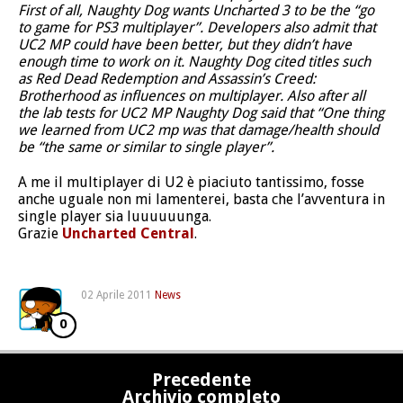
First of all, Naughty Dog wants Uncharted 3 to be the “go
to game for PS3 multiplayer”. Developers also admit that
UC2 MP could have been better, but they didn’t have
enough time to work on it. Naughty Dog cited titles such
as Red Dead Redemption and Assassin’s Creed:
Brotherhood as influences on multiplayer. Also after all
the lab tests for UC2 MP Naughty Dog said that “One thing
we learned from UC2 mp was that damage/health should
be “the same or similar to single player”.
A me il multiplayer di U2 è piaciuto tantissimo, fosse
anche uguale non mi lamenterei, basta che l’avventura in
single player sia luuuuuunga.
Grazie
Uncharted Central
.
02 Aprile 2011
News
0
Precedente
Archivio completo