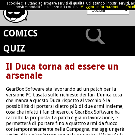
I cookie ci aiutano ad erogare servizi di qualità. Utilizzando i nostri servizi, acc
nostre modalità di utilizzo dei cookie.
Maggiori informazioni
Chiud
COMICS
QUIZ
Il Duca torna ad essere un
arsenale
GearBox Software sta lavorando ad un patch per la
versione PC basata sulle richieste dei fan. L’unica cosa
che manca a questo Duca rispetto al vecchio è la
possibilità di portarsi dietro più di due armi insieme,
cosa che infatti i fan chiesero, e GearBox Software ha
raccolto la proposta. La patch è già in lavorazione, e
permetterà di portare fino a quattro armi da fuoco
contemporaneamente nella Campagna, ma aggiungerà
anche altre
piccole
cose come il supporto al Valve Anti-