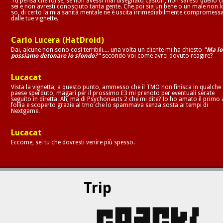
Tu pensa che forse, se non avessi mai disegnato castori, non saresti quello c
sei e non avresti conosciuto tanta gente. Che poi sia un bene o un male non l
so, di certo la mia sanità mentale ne è uscita irrimediabilmente compromess
dalle tue vignette.
Carlo Lucera (HatDroid)
Dai, alcune non sono così terribili.... una volta un cliente mi ha chiesto
"Ma lo
possiamo detonare lo sfondo?"
secondo voi come avrei dovuto reagire?
Lucacat
Vista la vignetta, a questo punto, ammesso che il TMO non finisca in qualche
paese sperduto, magari per il prossimo E3 mi prenoto per eventuali serate
seguito in diretta. Ah, ma di Psychonauts 2 che mi dite? Io ho amato il primo 
follia e scoperto grazie al tmo che lo spammava senza sosta ai tempi di
Nextgame.
Lucacat
Eccome, sei tu che dovresti venire più spesso.
Trip