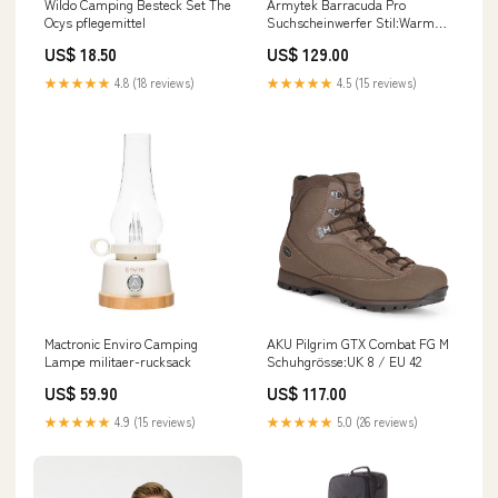
Wildo Camping Besteck Set The
Armytek Barracuda Pro
Ocys pflegemittel
Suchscheinwerfer Stil:Warm
Light
US$ 18.50
US$ 129.00
★★★★★
4.8 (18 reviews)
★★★★★
4.5 (15 reviews)
Mactronic Enviro Camping
AKU Pilgrim GTX Combat FG M
Lampe militaer-rucksack
Schuhgrösse:UK 8 / EU 42
US$ 59.90
US$ 117.00
★★★★★
4.9 (15 reviews)
★★★★★
5.0 (26 reviews)