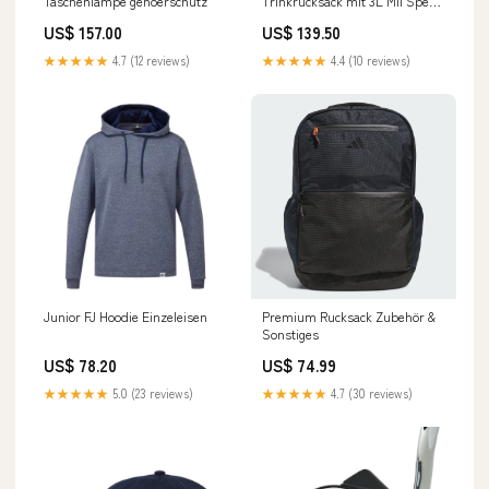
Taschenlampe gehoerschutz
Trinkrucksack mit 3L Mil Spec
Crux Long Trinkblase
US$ 157.00
US$ 139.50
Farbe:Coyote
★★★★★
4.7 (12 reviews)
★★★★★
4.4 (10 reviews)
Junior FJ Hoodie Einzeleisen
Premium Rucksack Zubehör &
Sonstiges
US$ 78.20
US$ 74.99
★★★★★
5.0 (23 reviews)
★★★★★
4.7 (30 reviews)