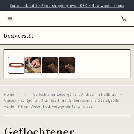
Quiet ink edit · Free shipping over $80 · New washi drops
beavers.it
Home
/
/
Geflochtener Ledergürtel „Andrea“ in Hellbraun –
Unisex Flechtgürtel, 3 cm breit, mit Silber-Schnalle Gürtelgröße
wählen:115 cm Dieser hochwertige Gürtel wird aus
Geflochtener