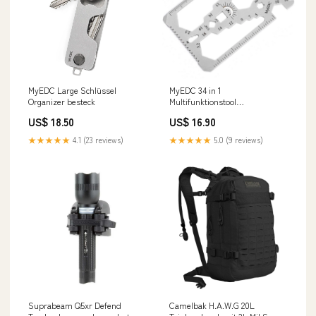
MyEDC Large Schlüssel
MyEDC 34 in 1
Organizer besteck
Multifunktionstool
Kartenformat felddiensttauglich
US$ 18.50
US$ 16.90
★★★★★
4.1 (23 reviews)
★★★★★
5.0 (9 reviews)
Suprabeam Q5xr Defend
Camelbak H.A.W.G 20L