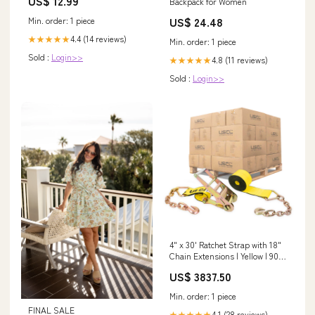
US$ 12.99
Backpack for Women
US$ 24.48
Min. order: 1 piece
4.4 (14 reviews)
★★★★★
Min. order: 1 piece
Sold :
Login>>
4.8 (11 reviews)
★★★★★
Sold :
Login>>
4" x 30' Ratchet Strap with 18"
Chain Extensions | Yellow | 90-
Pack (Pallet) Rod Hanger
US$ 3837.50
Concrete Screws
Min. order: 1 piece
FINAL SALE
4.1 (28 reviews)
★★★★★