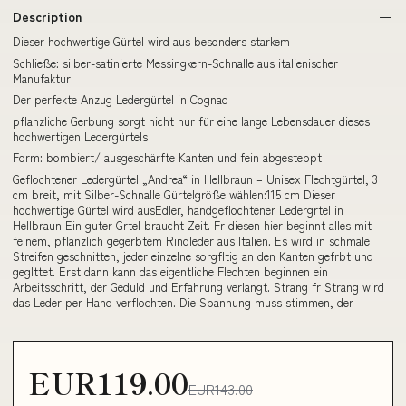
Description
Dieser hochwertige Gürtel wird aus besonders starkem
Schließe: silber-satinierte Messingkern-Schnalle aus italienischer
Manufaktur
Der perfekte Anzug Ledergürtel in Cognac
pflanzliche Gerbung sorgt nicht nur für eine lange Lebensdauer dieses
hochwertigen Ledergürtels
Form: bombiert/ ausgeschärfte Kanten und fein abgesteppt
Geflochtener Ledergürtel „Andrea“ in Hellbraun – Unisex Flechtgürtel, 3
cm breit, mit Silber-Schnalle Gürtelgröße wählen:115 cm Dieser
hochwertige Gürtel wird ausEdler, handgeflochtener Ledergrtel in
Hellbraun Ein guter Grtel braucht Zeit. Fr diesen hier beginnt alles mit
feinem, pflanzlich gegerbtem Rindleder aus Italien. Es wird in schmale
Streifen geschnitten, jeder einzelne sorgfltig an den Kanten gefrbt und
geglttet. Erst dann kann das eigentliche Flechten beginnen ein
Arbeitsschritt, der Geduld und Erfahrung verlangt. Strang fr Strang wird
das Leder per Hand verflochten. Die Spannung muss stimmen, der
EUR119.00
EUR143.00