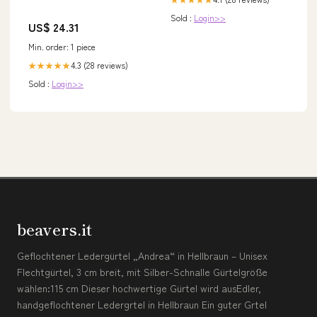
Sold :
Login>>
US$ 24.31
Min. order: 1 piece
4.3 (28 reviews)
★★★★★
Sold :
Login>>
beavers.it
Geflochtener Ledergürtel „Andrea“ in Hellbraun – Unisex
Flechtgürtel, 3 cm breit, mit Silber-Schnalle Gürtelgröße
wählen:115 cm Dieser hochwertige Gürtel wird ausEdler,
handgeflochtener Ledergrtel in Hellbraun Ein guter Grtel