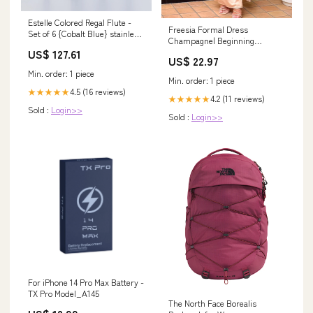
Estelle Colored Regal Flute -
Freesia Formal Dress
Set of 6 {Cobalt Blue} stainless
Champagne| Beginning
steel kadhai
Boutique US
US$ 127.61
US$ 22.97
Min. order: 1 piece
Min. order: 1 piece
4.5 (16 reviews)
★★★★★
4.2 (11 reviews)
★★★★★
Sold :
Login>>
Sold :
Login>>
For iPhone 14 Pro Max Battery -
TX Pro Model_A145
The North Face Borealis