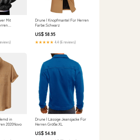
ver Mit
Drune | Knopfmantel Für Herren
erren
Farbe:Schwarz
US$ 58.95
reviews)
★★★★★
4.4 (6 reviews)
Hemd in
Drune | Lässige Jeansjacke Für
rren 2020Novo
Herren Größe:XL
US$ 54.98