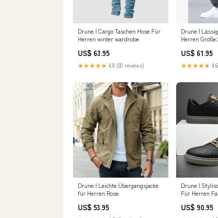
Drune | Cargo Taschen Hose Für
Drune | Lässi
Herren winter wardrobe
Herren Größe
US$ 63.95
US$ 61.95
★★★★★
4.8 (20 reviews)
★★★★★
4.6
Drune | Leichte Übergangsjacke
Drune | Stylis
für Herren Rose
Für Herren Fa
US$ 53.95
US$ 90.95