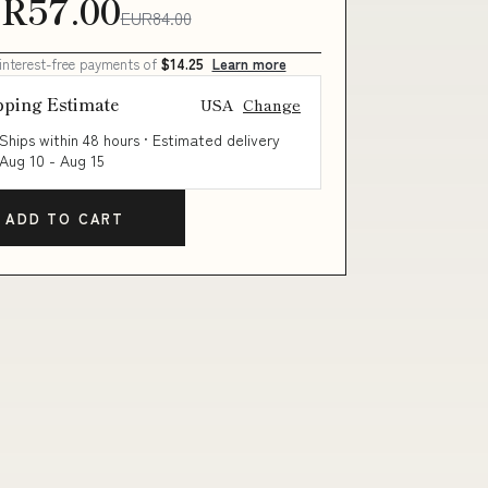
R57.00
EUR84.00
 interest-free payments of
$14.25
Learn more
pping Estimate
USA
Change
Ships within 48 hours · Estimated delivery
Aug 10
-
Aug 15
ADD TO CART