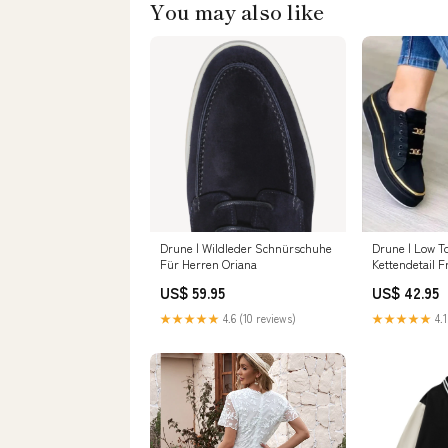
You may also like
Drune | Wildleder Schnürschuhe
Drune | Low T
Für Herren Oriana
Kettendetail 
comfortable-s
US$ 59.95
US$ 42.95
★★★★★
4.6 (10 reviews)
★★★★★
4.1