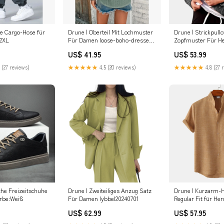
ge Cargo-Hose für
Drune | Oberteil Mit Lochmuster
Drune | Strickpullo
:2XL
Für Damen loose-boho-dresses-
Zopfmuster Für H
ai
Größe:XL
US$ 41.95
US$ 53.99
 (27 reviews)
★★★★★
4.5 (20 reviews)
★★★★★
4.8 (27 
che Freizeitschuhe
Drune | Zweiteiliges Anzug Satz
Drune | Kurzarm-
rbe:Weiß
Für Damen lybbel20240701
Regular Fit für He
US$ 62.99
US$ 57.95