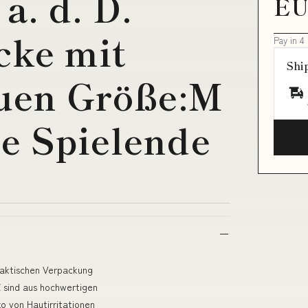
a. d. D.
EU
cke mit
Pay in 4
Shi
uen Größe:M
e Spielende
praktischen Verpackung
 sind aus hochwertigen
o von Hautirritationen