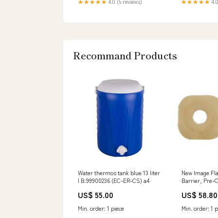
★★★★★
4.0 (5 reviews)
★★★★★
4.0
Recommand Products
Water thermos tank blue 13 liter
New Image Fla
| B.99900236 (EC-ER-CS) a4
Barrier, Pre-
3/4" (19mm) F
US$ 55.00
US$ 58.80
(44mm) - Box 
Min. order: 1 piece
Min. order: 1 p