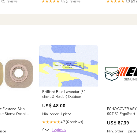
 (29 reviews)
★★★★★
4.5 (7 reviews)
★★★★★
4.9 (29 
Brilliant Blue Lavender (30
sticks & Holder) Outdoor
US$ 48.00
t Flextend Skin
ECHO COVER ASY,
Cut Stoma Opening
004150 ErgoStart
Min. order: 1 piece
lange 1-3/4"
US$ 87.39
4.7 (6 reviews)
★★★★★
of 5 Price_Budget
Sold :
Login>>
iece
Min. order: 1 piece