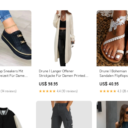
op Sneakers Mit
Drune | Langer Offener
Drune | Bohemia
Freizeit Für Damen
Strickjacke Für Damen Printed
Sandalen Flipflops
et-ai
Dresses
US$ 98.95
US$ 40.95
 (14 reviews)
★★★★★
4.4 (10 reviews)
★★★★★
4.3 (28 