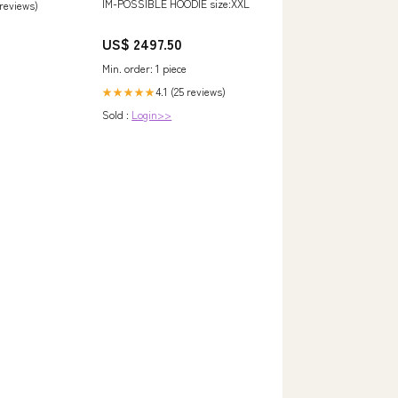
IM-POSSIBLE HOODIE size:XXL
 reviews)
US$ 2497.50
Min. order: 1 piece
4.1 (25 reviews)
★★★★★
Sold :
Login>>