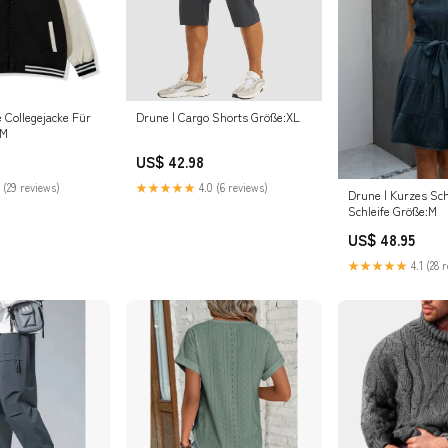
 Collegejacke Für
Drune | Cargo Shorts Größe:XL
:M
US$ 42.98
 (29 reviews)
★★★★★
4.0 (6 reviews)
Drune | Kurzes Sch
Schleife Größe:M
US$ 48.95
★★★★★
4.1 (28 