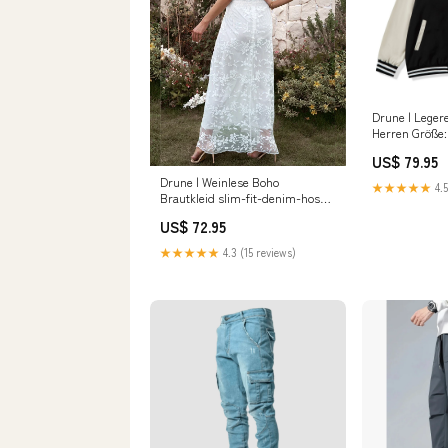
Drune | Legere
Herren Größe
US$ 79.95
Drune | Weinlese Boho
★★★★★
4.5
Brautkleid slim-fit-denim-hose-
ai
US$ 72.95
★★★★★
4.3 (15 reviews)