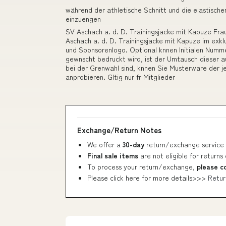
während der athletische Schnitt und die elastisc
einzuengen
SV Aschach a. d. D. Trainingsjacke mit Kapuze Fr
Aschach a. d. D. Trainingsjacke mit Kapuze im exklus
und Sponsorenlogo. Optional knnen Initialen Numm
gewnscht bedruckt wird, ist der Umtausch dieser au
bei der Grenwahl sind, knnen Sie Musterware der je
anprobieren. Gltig nur fr Mitglieder
Exchange/Return Notes
We offer a
30-day
return/exchange service 
Final sale items
are not eligible for returns
To process your return/exchange,
please c
Please click here for more details>>>
Retur