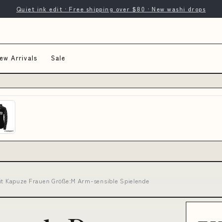
Quiet ink edit · Free shipping over $80 · New washi drops
ew Arrivals
Sale
mit Kapuze Frauen Größe:M Arm-sensible Spielende