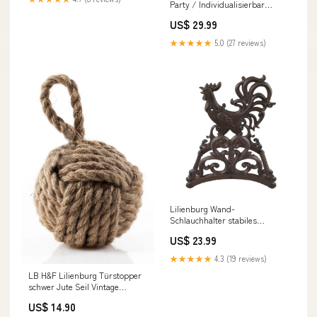
Party / Individualisierbar
Bastelset
US$ 29.99
★★★★★
5.0 (27 reviews)
Lilienburg Wand-
Schlauchhalter stabiles
Gusseien Nostalgie Design antik
US$ 23.99
wetterfest extrem robust und
langlebig Metall HAHN engel
★★★★★
4.3 (19 reviews)
LB H&F Lilienburg Türstopper
schwer Jute Seil Vintage
BRAUN 1,5 kg / 15 cm Ø Knoten
US$ 14.90
B maritim badezimmer bad