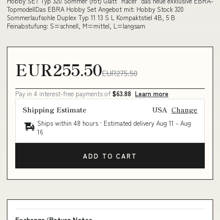
Hobby SET Typ 320 Sommer (rot) Glatt "Racer" das neue exklusive EBRA-
TopmodellDas EBRA Hobby Set Angebot mit: Hobby Stock 320
Sommerlaufsohle Duplex Typ 11 13 S L Kompaktstiel 4B, 5 B
Feinabstufung: S=schnell, M=mittel, L=langsam
EUR255.50
EUR275.50
Pay in 4 interest-free payments of
$63.88
Learn more
Shipping Estimate
USA
Change
Ships within 48 hours · Estimated delivery
Aug 11
-
Aug
16
ADD TO CART
Exchange/Return Notes