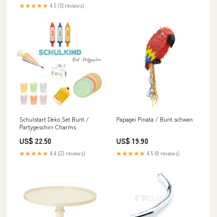
muschel seestern
★★★★★
4.5 (12 reviews)
Schulstart Deko Set Bunt /
Papagei Pinata / Bunt schwan
Partygeschirr Charms
US$ 22.50
US$ 19.90
★★★★★
4.4 (23 reviews)
★★★★★
4.5 (8 reviews)