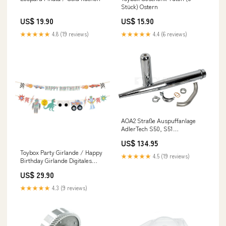
Stück) Ostern
US$ 19.90
US$ 15.90
★★★★★
4.8 (19 reviews)
★★★★★
4.4 (6 reviews)
AOA2 Straße Auspuffanlage
AdlerTech S50, S51
Qualität:Standard
US$ 134.95
Toybox Party Girlande / Happy
★★★★★
4.5 (19 reviews)
Birthday Girlande Digitales
Produkt
US$ 29.90
★★★★★
4.3 (9 reviews)