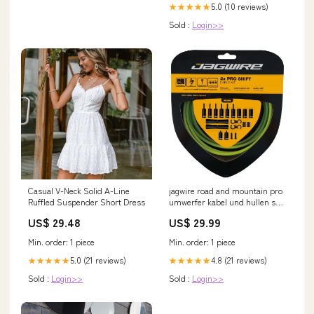
5.0 (10 reviews)
★★★★★
Sold :
Login>>
Casual V-Neck Solid A-Line
jagwire road and mountain pro
Ruffled Suspender Short Dress
umwerfer kabel und hullen set
grun fox_elevated_lemon
US$ 29.48
US$ 29.99
Min. order: 1 piece
Min. order: 1 piece
5.0 (21 reviews)
4.8 (21 reviews)
★★★★★
★★★★★
Sold :
Login>>
Sold :
Login>>