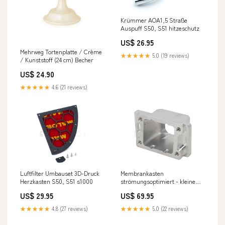
Krümmer AOA1,5 Straße
Auspuff S50, S51 hitzeschutz
US$ 26.95
Mehrweg Tortenplatte / Crème
★★★★★
5.0 (19 reviews)
/ Kunststoff (24 cm) Becher
US$ 24.90
★★★★★
4.6 (21 reviews)
Membrankasten
Luftfilter Umbauset 3D-Druck
strömungsoptimiert - kleine
Herzkasten S50, S51 s1000
Version düse
US$ 69.95
US$ 29.95
★★★★★
5.0 (22 reviews)
★★★★★
4.8 (27 reviews)