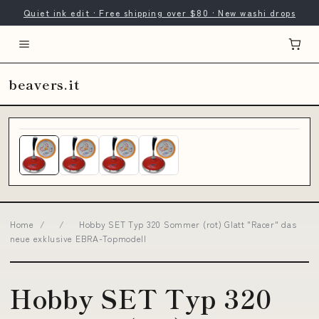
Quiet ink edit · Free shipping over $80 · New washi drops
beavers.it
Home
/
/
Hobby SET Typ 320 Sommer (rot) Glatt "Racer" das
neue exklusive EBRA-Topmodell
Hobby SET Typ 320