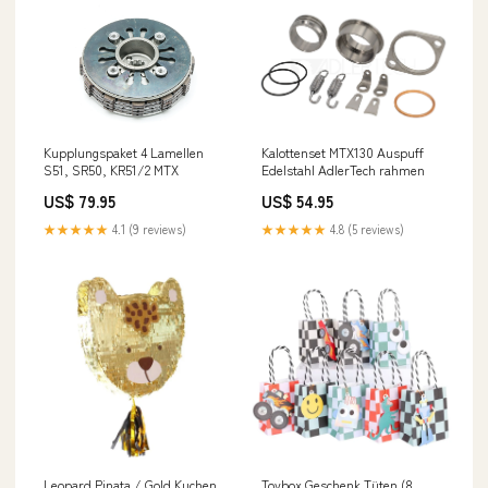
Kalottenset MTX130 Auspuff
Kupplungspaket 4 Lamellen
Edelstahl AdlerTech rahmen
S51, SR50, KR51/2 MTX
US$ 54.95
US$ 79.95
★★★★★
4.8 (5 reviews)
★★★★★
4.1 (9 reviews)
Leopard Pinata / Gold Kuchen
Toybox Geschenk Tüten (8