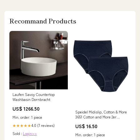
Recommand Products
Laufen Savoy Countertop
Washbasin Dornbracht
US$ 1266.50
Speidel Midislip, Cotton & More
3651 Cotton and More 2er
Min. order: 1 piece
Packung Blueberry 46 im Sale
US$ 16.50
4.0 (7 reviews)
★★★★★
fashion_herren_sale
Sold :
Login>>
Min. order: 1 piece