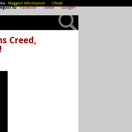
kie.
Maggiori informazioni
Chiudi
eguici Su
Facebook
Twitter
Google+
ns Creed,
!