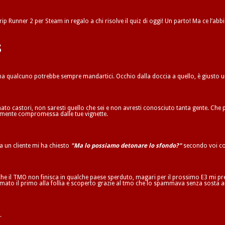
ip Runner 2 per Steam in regalo a chi risolve il quiz di oggi! Un parto! Ma ce l’abbi
s
 ma qualcuno potrebbe sempre mandartici. Occhio dalla doccia a quello, è giusto 
to castori, non saresti quello che sei e non avresti conosciuto tanta gente. Che p
ilmente compromessa dalle tue vignette.
ta un cliente mi ha chiesto
"Ma lo possiamo detonare lo sfondo?"
secondo voi co
he il TMO non finisca in qualche paese sperduto, magari per il prossimo E3 mi pren
mato il primo alla follia e scoperto grazie al tmo che lo spammava senza sosta a
.