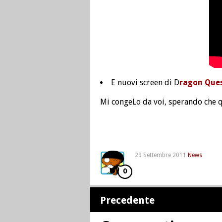
E nuovi screen di D
ragon Que
Mi congeLo da voi, sperando che q
29 Settembre 2011
News
0
Precedente