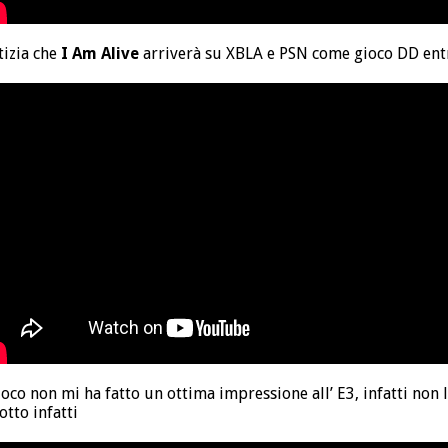
tizia che
I Am Alive
arriverà su XBLA e PSN come gioco DD entr
 gioco non mi ha fatto un ottima impressione all’ E3, infatti non 
otto infatti