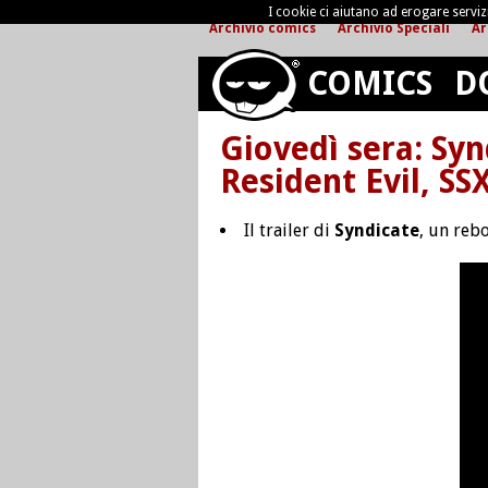
I cookie ci aiutano ad erogare servizi 
Archivio comics
Archivio Speciali
Ar
COMICS
D
Giovedì sera: Syn
Resident Evil, SS
Il trailer di
Syndicate
, un reb