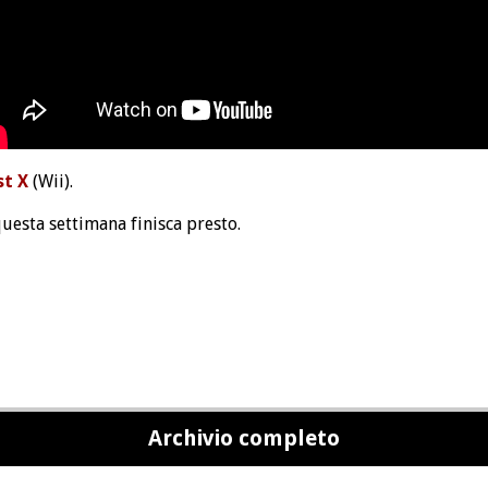
st X
(Wii).
uesta settimana finisca presto.
Archivio completo