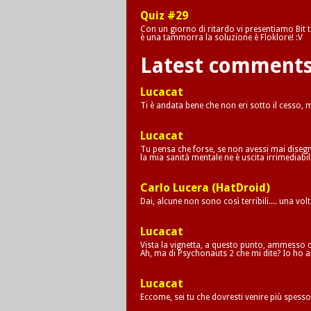
Quiz #29
Con un giorno di ritardo vi presentiamo Bit tr
è una tammorra la soluzione è Floklore! :V
Latest comment
Lucacat
Ti è andata bene che non eri sotto il cesso,
Lucacat
Tu pensa che forse, se non avessi mai disegna
la mia sanità mentale ne è uscita irrimediab
Carlo Lucera (HatDroid)
Dai, alcune non sono così terribili.... una vol
Lucacat
Vista la vignetta, a questo punto, ammesso c
Ah, ma di Psychonauts 2 che mi dite? Io ho a
Lucacat
Eccome, sei tu che dovresti venire più spesso