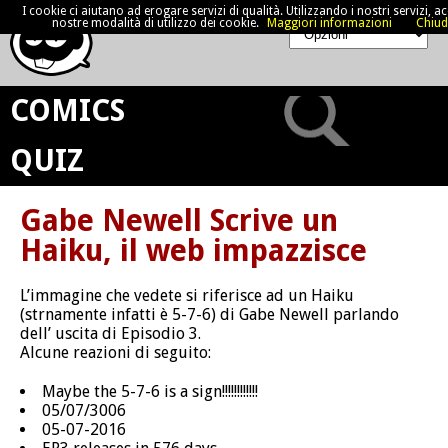
I cookie ci aiutano ad erogare servizi di qualità. Utilizzando i nostri servizi, acc
nostre modalità di utilizzo dei cookie.
Maggiori informazioni
Chiud
COMICS
QUIZ
Gabe Newell Scrive un
Haiku, il web impazzisce
L’immagine che vedete si riferisce ad un Haiku
(strnamente infatti è 5-7-6) di Gabe Newell parlando
dell’ uscita di Episodio 3.
Alcune reazioni di seguito:
Maybe the 5-7-6 is a sign!!!!!!!!!!!!
05/07/3006
05-07-2016