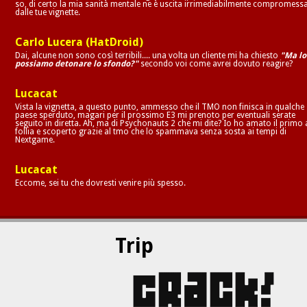
so, di certo la mia sanità mentale ne è uscita irrimediabilmente compromess
dalle tue vignette.
Carlo Lucera (HatDroid)
Dai, alcune non sono così terribili.... una volta un cliente mi ha chiesto
"Ma lo
possiamo detonare lo sfondo?"
secondo voi come avrei dovuto reagire?
Lucacat
Vista la vignetta, a questo punto, ammesso che il TMO non finisca in qualche
paese sperduto, magari per il prossimo E3 mi prenoto per eventuali serate
seguito in diretta. Ah, ma di Psychonauts 2 che mi dite? Io ho amato il primo 
follia e scoperto grazie al tmo che lo spammava senza sosta ai tempi di
Nextgame.
Lucacat
Eccome, sei tu che dovresti venire più spesso.
Trip