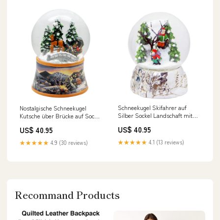
Schneekugel Skifahrer auf
Nostalgische Schneekugel
Silber Sockel Landschaft mit
Kutsche über Brücke auf Sockel
Spieluhr Stille Nacht, Heilige
Winterlandschaft 100 mm
US$ 40.95
US$ 40.95
Nacht 10 cm Durchmesser
Durchmesser mit Spieluhr
Wurm 24 ocker
Neuheiten
★★★★★
4.1 (13 reviews)
★★★★★
4.9 (30 reviews)
Recommand Products