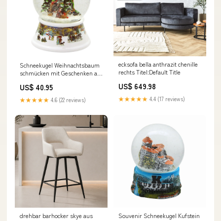
ecksofa bella anthrazit chenille
Schneekugel Weihnachtsbaum
rechts Titel:Default Title
schmücken mit Geschenken auf
Sockel nostalgische
US$ 649.98
US$ 40.95
Schneelandschaft mit Spieluhr
10 cm Durchmesser
★★★★★
4.4 (17 reviews)
★★★★★
4.6 (22 reviews)
Hüttenzauber
drehbar barhocker skye aus
Souvenir Schneekugel Kufstein