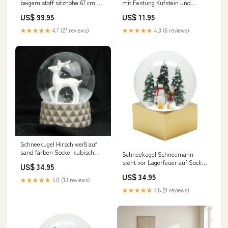
beigem stoff sitzhohe 67 cm mit
mit Festung Kufstein und
armlehnen Industriële barkruk
Kufsteiner Land Neuheiten 24
US$ 99.95
US$ 11.95
Grizzly antraciet
★★★★★
4.7 (27 reviews)
★★★★★
4.3 (6 reviews)
Schneekugel Hirsch weiß auf
sand farben Sockel kubisch
Schneekugel Schneemann
"PURE-Line" 10 cm
steht vor Lagerfeuer auf Sockel
US$ 34.95
Durchmesser Romantische
golden eckig "PURE-Line" 10 cm
US$ 34.95
Berge
Durchmesser Gläser & Sockel
★★★★★
5.0 (13 reviews)
gestaltet
★★★★★
4.8 (9 reviews)