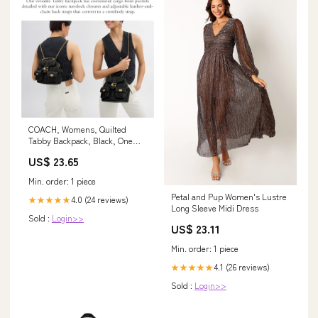
COACH, Womens, Quilted
Tabby Backpack, Black, One
Size : Clothing, Shoes &
US$ 23.65
Jewelry
Min. order: 1 piece
Petal and Pup Women's Lustre
4.0 (24 reviews)
★★★★★
Long Sleeve Midi Dress
Sold :
Login>>
US$ 23.11
Min. order: 1 piece
4.1 (26 reviews)
★★★★★
Sold :
Login>>