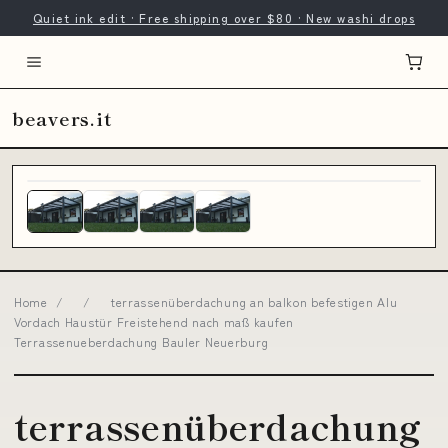
Quiet ink edit · Free shipping over $80 · New washi drops
beavers.it
Home
/
/
terrassenüberdachung an balkon befestigen Alu
Vordach Haustür Freistehend nach maß kaufen
Terrassenueberdachung Bauler Neuerburg
terrassenüberdachung