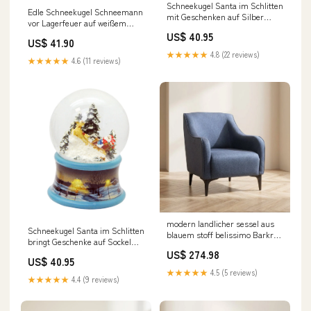
Schneekugel Santa im Schlitten
Edle Schneekugel Schneemann
mit Geschenken auf Silber
vor Lagerfeuer auf weißem
Sockel mit Spieluhr We wish
Ornamentsockel 100 mm
US$ 40.95
you a merry Christmas 10 cm
US$ 41.90
Durchmesser mit Spieluhr
Durchmesser Lagerräumung 23
★★★★★
4.8 (22 reviews)
Modernes Weihnachten
★★★★★
4.6 (11 reviews)
modern landlicher sessel aus
Schneekugel Santa im Schlitten
blauem stoff belissimo Barkruk
bringt Geschenke auf Sockel
Skye draaibaar met armleuning
Winterlandschaft Eisläufer blau
US$ 274.98
groen
US$ 40.95
mit Spieluhr 10 cm
★★★★★
4.5 (5 reviews)
Durchmesser Romantische
★★★★★
4.4 (9 reviews)
Berge