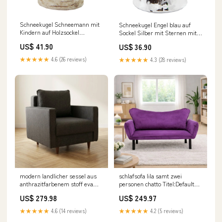
Schneekugel Schneemann mit
Schneekugel Engel blau auf
Kindern auf Holzsockel
Sockel Silber mit Sternen mit
"Country-Line" 10 cm
Spieluhr 10 cm Durchmesser
US$ 41.90
US$ 36.90
Durchmesser Neuheiten
Neuheiten 25
Weihnachten 25
★★★★★
4.6 (26 reviews)
★★★★★
4.3 (28 reviews)
modern landlicher sessel aus
schlafsofa lila samt zwei
anthrazitfarbenem stoff eva
personen chatto Titel:Default
Titel:Default Title
Title
US$ 279.98
US$ 249.97
★★★★★
4.6 (14 reviews)
★★★★★
4.2 (5 reviews)