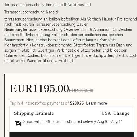
Terrassenueberdachung Immenstedt Nordfriesland
Terrassenueberdachung Nagold
terrassenüberdachung an balkon befestigen Alu Vordach Haustür Freistehend
nach maß kaufen Terrassenueberdachung Bauler
NeuerburgTerrassenueberdachung Oeversee 063 T6 Aluminium CE Zeichen
und eine Stativberechnung Entspricht den verbindlichen europischen
Baunormen. Hier ist eine bersicht des Lieferumfangs: ( Komplett
Montagefertig ) Konstruktionselemente: Sttzpfosten: Tragen das Dach und
sorgen fr Stabilitt. Quertrger: Verbindet die Sttzpfosten und bildet den
Rahmen des Daches. Dachsparren: Die Trger fr die Dachplatten, die das Dac
stabilisieren. Wandprofil und U Profil ( fr
EUR1195.00
EUR1230.00
Pay in 4 interest-free payments of
$298.75
Learn more
Shipping Estimate
USA
Change
Ships within 48 hours · Estimated delivery
Aug 9
-
Aug 14