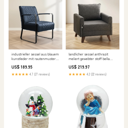
industrieller sessel aus blauem
landlicher sessel anthrazit
kunstleder mit rautenmuster
meliert gewebter stoff bella
peter Chloe|Kleur
Goud
US$ 189.95
US$ 219.97
★★★★★
4.7 (27 reviews)
★★★★★
4.2 (22 reviews)