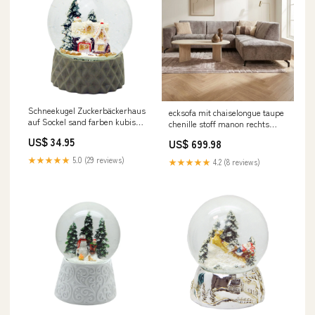
Schneekugel Zuckerbäckerhaus
ecksofa mit chaiselongue taupe
auf Sockel sand farben kubisch
chenille stoff manon rechts
"PURE-Line" 10 cm
Titel:Default Title
US$ 34.95
US$ 699.98
Durchmesser Nostalgie &
Vintage
★★★★★
5.0 (29 reviews)
★★★★★
4.2 (8 reviews)