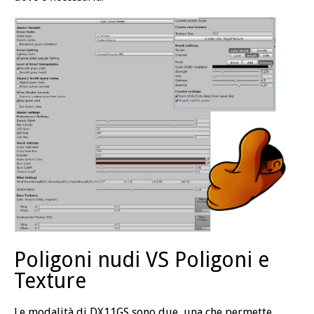
Poligoni nudi VS Poligoni e
Texture
Le modalità di DX11GS sono due, una che permette