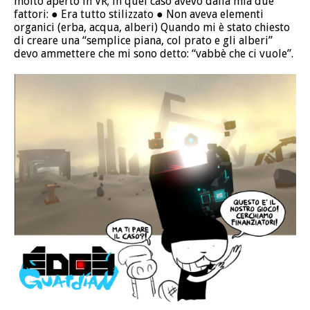
molto aperto in VR; in quel caso avevo dalla mia due
fattori: ● Era tutto stilizzato ● Non aveva elementi
organici (erba, acqua, alberi) Quando mi è stato chiesto
di creare una “semplice piana, col prato e gli alberi”
devo ammettere che mi sono detto: “vabbè che ci vuole”.