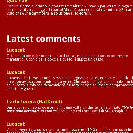
Quiz #29
Con un giorno di ritardo vi presentiamo Bit trip Runner 2 per Steam in regalo
chi risolve il quiz di oggi! Un parto! Ma ce l’abbiamo fatta! il vicintore è Riccar
visto che è una tammorra la soluzione è Floklore! :V
Latest comments
Lucacat
Ti è andata bene che non eri sotto il cesso, ma qualcuno potrebbe sempre
mandartici. Occhio dalla doccia a quello, è giusto un passo.
Lucacat
Tu pensa che forse, se non avessi mai disegnato castori, non saresti quello c
sei e non avresti conosciuto tanta gente. Che poi sia un bene o un male non l
so, di certo la mia sanità mentale ne è uscita irrimediabilmente compromess
dalle tue vignette.
Carlo Lucera (HatDroid)
Dai, alcune non sono così terribili.... una volta un cliente mi ha chiesto
"Ma lo
possiamo detonare lo sfondo?"
secondo voi come avrei dovuto reagire?
Lucacat
Vista la vignetta, a questo punto, ammesso che il TMO non finisca in qualche