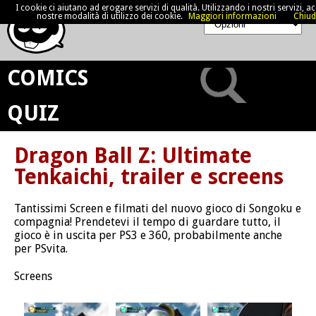
I cookie ci aiutano ad erogare servizi di qualità. Utilizzando i nostri servizi, acc
nostre modalità di utilizzo dei cookie.
Maggiori informazioni
Chiud
COMICS
QUIZ
Dragon Ball Z: Ultimate
Tenkaichi, trailer e screens
Tantissimi Screen e filmati del nuovo gioco di Songoku e
compagnia! Prendetevi il tempo di guardare tutto, il
gioco è in uscita per PS3 e 360, probabilmente anche
per PSvita.
Screens