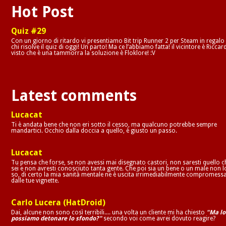
Hot Post
Quiz #29
Con un giorno di ritardo vi presentiamo Bit trip Runner 2 per Steam in regalo
chi risolve il quiz di oggi! Un parto! Ma ce l’abbiamo fatta! il vicintore è Riccar
visto che è una tammorra la soluzione è Floklore! :V
Latest comments
Lucacat
Ti è andata bene che non eri sotto il cesso, ma qualcuno potrebbe sempre
mandartici. Occhio dalla doccia a quello, è giusto un passo.
Lucacat
Tu pensa che forse, se non avessi mai disegnato castori, non saresti quello c
sei e non avresti conosciuto tanta gente. Che poi sia un bene o un male non l
so, di certo la mia sanità mentale ne è uscita irrimediabilmente compromess
dalle tue vignette.
Carlo Lucera (HatDroid)
Dai, alcune non sono così terribili.... una volta un cliente mi ha chiesto
"Ma lo
possiamo detonare lo sfondo?"
secondo voi come avrei dovuto reagire?