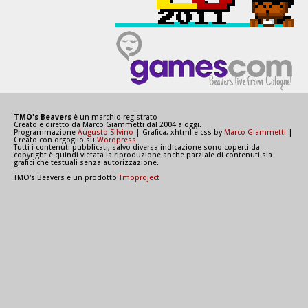
TMO's Beavers
è un marchio registrato
Creato e diretto da Marco Giammetti dal 2004 a oggi.
Programmazione
Augusto Silvino
| Grafica, xhtml e css by
Marco Giammetti
|
Creato con orgoglio su
Wordpress
Tutti i contenuti pubblicati, salvo diversa indicazione sono coperti da
copyright è quindi vietata la riproduzione anche parziale di contenuti sia
grafici che testuali senza autorizzazione.
TMO's Beavers è un prodotto
Tmoproject