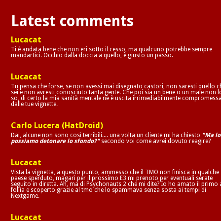
Latest comments
Lucacat
Ti è andata bene che non eri sotto il cesso, ma qualcuno potrebbe sempre
mandartici. Occhio dalla doccia a quello, è giusto un passo.
Lucacat
Tu pensa che forse, se non avessi mai disegnato castori, non saresti quello c
sei e non avresti conosciuto tanta gente. Che poi sia un bene o un male non l
so, di certo la mia sanità mentale ne è uscita irrimediabilmente compromess
dalle tue vignette.
Carlo Lucera (HatDroid)
Dai, alcune non sono così terribili.... una volta un cliente mi ha chiesto
"Ma lo
possiamo detonare lo sfondo?"
secondo voi come avrei dovuto reagire?
Lucacat
Vista la vignetta, a questo punto, ammesso che il TMO non finisca in qualche
paese sperduto, magari per il prossimo E3 mi prenoto per eventuali serate
seguito in diretta. Ah, ma di Psychonauts 2 che mi dite? Io ho amato il primo 
follia e scoperto grazie al tmo che lo spammava senza sosta ai tempi di
Nextgame.
Lucacat