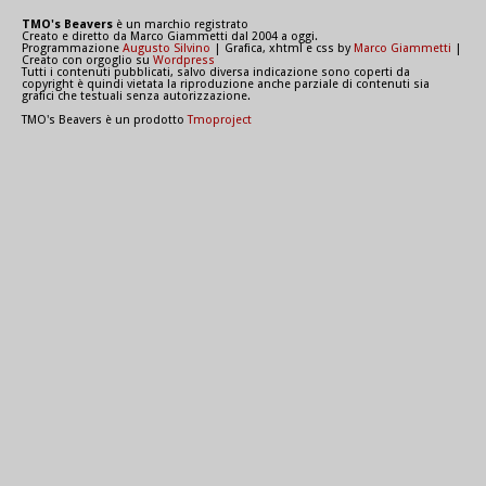
TMO's Beavers
è un marchio registrato
Creato e diretto da Marco Giammetti dal 2004 a oggi.
Programmazione
Augusto Silvino
| Grafica, xhtml e css by
Marco Giammetti
|
Creato con orgoglio su
Wordpress
Tutti i contenuti pubblicati, salvo diversa indicazione sono coperti da
copyright è quindi vietata la riproduzione anche parziale di contenuti sia
grafici che testuali senza autorizzazione.
TMO's Beavers è un prodotto
Tmoproject