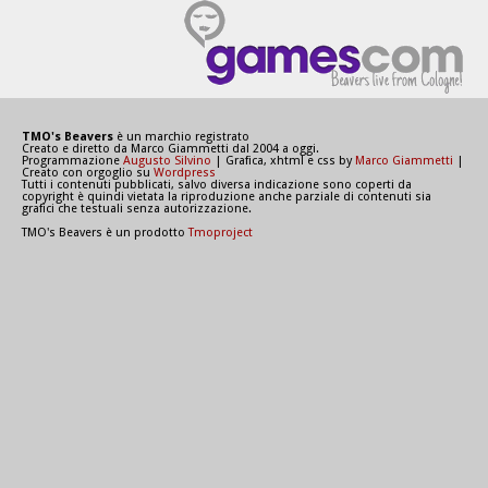
TMO's Beavers
è un marchio registrato
Creato e diretto da Marco Giammetti dal 2004 a oggi.
Programmazione
Augusto Silvino
| Grafica, xhtml e css by
Marco Giammetti
|
Creato con orgoglio su
Wordpress
Tutti i contenuti pubblicati, salvo diversa indicazione sono coperti da
copyright è quindi vietata la riproduzione anche parziale di contenuti sia
grafici che testuali senza autorizzazione.
TMO's Beavers è un prodotto
Tmoproject