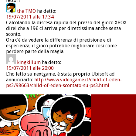
letto??
the TMO
ha detto:
19/07/2011 alle 17:34
Calcolando la discesa rapida del prezzo del gioco XBOX
direi che a 19€ ci arriva per direttissima anche senza
sconto.
Ora c’è da vedere la differenza di precisione e di
esperienza, il gioco potrebbe migliorare così come
perdere parte della magia.
kingkilium
ha detto:
19/07/2011 alle 20:00
L’ho letto su nextgame, è stata proprio Ubisoft ad
annunciarlo:
http://www.videogame.it/child-of-eden-
ps3/98663/child-of-eden-scontato-su-ps3.html