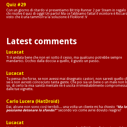
Quiz #29
Con un giorno di ritardo vi presentiamo Bit trip Runner 2 per Steam in regalo
chi risolve il quiz di oggi! Un parto! Ma ce l’abbiamo fatta! il vicintore è Riccar
visto che è una tammorra la soluzione è Floklore! :V
Latest comments
Lucacat
Ti è andata bene che non eri sotto il cesso, ma qualcuno potrebbe sempre
mandartici. Occhio dalla doccia a quello, è giusto un passo.
Lucacat
Tu pensa che forse, se non avessi mai disegnato castori, non saresti quello c
sei e non avresti conosciuto tanta gente. Che poi sia un bene o un male non l
so, di certo la mia sanità mentale ne è uscita irrimediabilmente compromess
dalle tue vignette.
Carlo Lucera (HatDroid)
Dai, alcune non sono così terribili.... una volta un cliente mi ha chiesto
"Ma lo
possiamo detonare lo sfondo?"
secondo voi come avrei dovuto reagire?
Lucacat