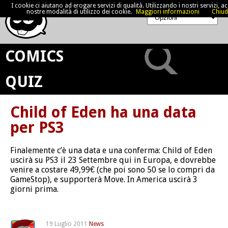
I cookie ci aiutano ad erogare servizi di qualità. Utilizzando i nostri servizi, acc
nostre modalità di utilizzo dei cookie.
Maggiori informazioni
Chiud
COMICS
QUIZ
Child of Eden ha una data
per PS3
Finalemente c’è una data e una conferma: Child of Eden
uscirà su PS3 il 23 Settembre qui in Europa, e dovrebbe
venire a costare 49,99€ (che poi sono 50 se lo compri da
GameStop), e supporterà Move. In America uscirà 3
giorni prima.
19 Luglio 2011
News