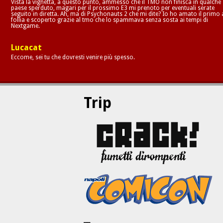
Vista la vignetta, a questo punto, ammesso che il TMO non finisca in qualche
paese sperduto, magari per il prossimo E3 mi prenoto per eventuali serate
seguito in diretta. Ah, ma di Psychonauts 2 che mi dite? Io ho amato il primo 
follia e scoperto grazie al tmo che lo spammava senza sosta ai tempi di
Nextgame.
Lucacat
Eccome, sei tu che dovresti venire più spesso.
Trip