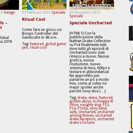
18
Design
09 Febbraio 2016
Speciale
05 Novembre 2015
Speciale
Ritual Cool
ls –
Speciale Uncharted
m
Come fare un gioco coi
[HTML1] Con la
Bongo Controller del
pubblicazione della
Gamecube in 48 ore.
Global
Nathan Drake Collection
a 2018
Tag:
featured
,
global game
su Ps4 finalmente tutti
jam
,
ritual cool
(non tutti) gli episodi di
Uncharted sono stati
rimessi a nuovo. Nuova
grafica, nuova
risoluzione, nuovo
sistema di mira, 60fps e
texture in abbondanza!
Ne approfitto per
parlarne un pò a modo
mio, come al solito no
major spoiler anche
perchè Sony dice […]
Tag:
drake
,
elena
,
featured
,
golden abyss
,
le chiappe di
chloe
,
naughty dog
,
PS3
,
PS4
,
PSVita
,
sony bend
,
sully
,
Uncharted
,
uncharted
among thieves
,
uncharted
drake deception
,
uncharted
drake's fortune