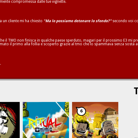
ilmente compromessa dalle tue vignette.
ta un cliente mi ha chiesto
"Ma lo possiamo detonare lo sfondo?"
secondo voi co
he il TMO non finisca in qualche paese sperduto, magari per il prossimo E3 mi pren
mato il primo alla follia e scoperto grazie al tmo che lo spammava senza sosta a
.
T
6