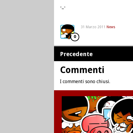
-_-
31 Marzo 2011
News
0
Precedente
Commenti
I commenti sono chiusi.