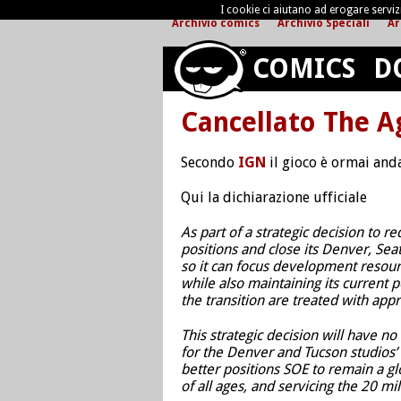
I cookie ci aiutano ad erogare servizi 
Archivio comics
Archivio Speciali
Ar
COMICS
D
Cancellato The Ag
Secondo
IGN
il gioco è ormai and
Qui la dichiarazione ufficiale
As part of a strategic decision to 
positions and close its Denver, Sea
so it can focus development resou
while also maintaining its current 
the transition are treated with app
This strategic decision will have no
for the Denver and Tucson studios’
better positions SOE to remain a gl
of all ages, and servicing the 20 mil