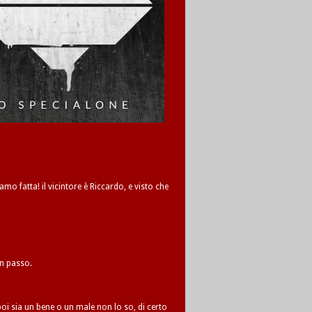
amo fatta! il vicintore è Riccardo, e visto che
un passo.
oi sia un bene o un male non lo so, di certo