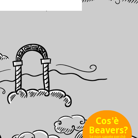
Cos'è
Beavers?
Se non sapete perchè