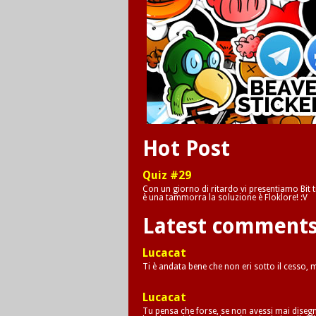
Hot Post
Quiz #29
Con un giorno di ritardo vi presentiamo Bit tr
è una tammorra la soluzione è Floklore! :V
Latest comment
Lucacat
Ti è andata bene che non eri sotto il cesso,
Lucacat
Tu pensa che forse, se non avessi mai disegna