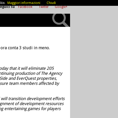
kie.
Maggiori informazioni
Chiudi
eguici Su
Facebook
Twitter
Google+
 ora conta 3 studi in meno.
day that it will eliminate 205
continuing production of The Agency
Side and EverQuest properties,
 ensure team members affected by
E will transition development efforts
 alignment of development resources
ing entertaining games for players