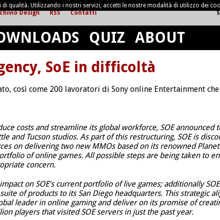
di qualità. Utilizzando i nostri servizi, accetti le nostre modalità di utilizzo dei coo
chivio Design
RSS
Contatti
S
OWNLOADS
QUIZ
ABOUT
ency, SoE in difficoltà
ato, così come 200 lavoratori di Sony online Entertainment che
reduce costs and streamline its global workforce, SOE announced to
ttle and Tucson studios. As part of this restructuring, SOE is dis
rces on delivering two new MMOs based on its renowned Planet
portfolio of online games. All possible steps are being taken to
ropriate concern.
 impact on SOE’s current portfolio of live games; additionally SO
 suite of products to its San Diego headquarters. This strategic
obal leader in online gaming and deliver on its promise of creat
lion players that visited SOE servers in just the past year.