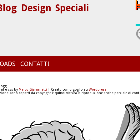
Blog
Design
Speciali
OADS
CONTATTI
 oggi.
tml e css by
Marco Giammetti
| Creato con orgoglio su
Wordpress
azione sono coperti da copyright è quindi vietata la riproduzione anche parziale di conte