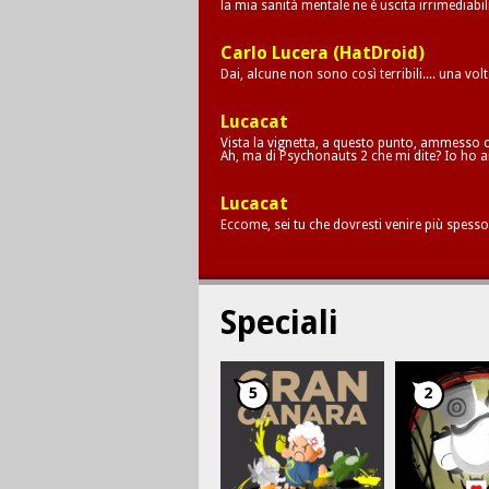
la mia sanità mentale ne è uscita irrimediab
Carlo Lucera (HatDroid)
Dai, alcune non sono così terribili.... una vol
Lucacat
Vista la vignetta, a questo punto, ammesso c
Ah, ma di Psychonauts 2 che mi dite? Io ho a
Lucacat
Eccome, sei tu che dovresti venire più spesso
Speciali
5
2