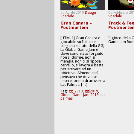
25 Aprile 2019
Design
05 Febbraio 20
Speciale
Speciale
Gran Canara –
Track & Fee
Postmortem
Postmorte
[HTML1] Gran Canara è
Il gioco della 
giocabile su Itch.io e
Game Jam Rom
sorgenti sul sito della GGJ.
La Global Game Jam è
dove sono stato forgiato,
non si dorme, non si
mangia, non ci si riposa il
cervello, si lavora e basta
per arrivare ad un
obiettivo. Almeno così
pensavo che dovesse
essere, prima di arrivare a
Las Palmas. […]
Tag:
ggj 2019
,
ggj2019
,
Global Game Jam 2019
,
las
palmas