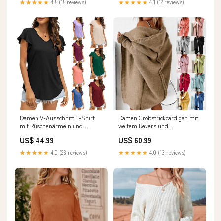
★★★★★
4.5 (15 reviews)
★★★★★
4.1 (12 reviews)
Damen V-Ausschnitt T-Shirt
Damen Grobstrickcardigan mit
mit Rüschenärmeln und
weitem Revers und
lässigem Schnitt Drune
strukturiertem Design Drune
US$ 44.99
US$ 60.99
221226bewerten
concept frankfurt20240807
★★★★★
4.0 (23 reviews)
★★★★★
4.0 (13 reviews)