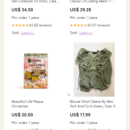
Deli Container (117mm), Clear -
Classic C4 Casting Reels —
500 pcs Aloe Vera
Lake Pro Tackle
US$ 34.50
US$ 29.28
Min. order: 1 piece
Min. order: 1 piece
4.2 (22 reviews)
4.2 (17 reviews)
★★★★★
★★★★★
Sold :
Login>>
Sold :
Login>>
Beautiful Life Plaque
Blouse Short Sleeve By New
Christmas
York And Co In Green, Size: Xs
DESIGNERRESALEARTISAN925ANDPE
US$ 20.00
US$ 17.99
Min. order: 1 piece
Min. order: 1 piece
4.3 (23 reviews)
4.7 (16 reviews)