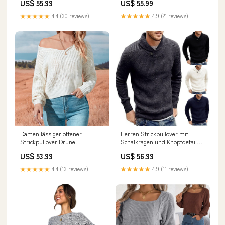
US$ 55.99
US$ 55.99
Farbe:Creme
★★★★★
4.4 (30 reviews)
★★★★★
4.9 (21 reviews)
Damen lässiger offener
Herren Strickpullover mit
Strickpullover Drune
Schalkragen und Knopfdetail
Farbe:Schwarz
Drune Größe:XL
US$ 53.99
US$ 56.99
★★★★★
4.4 (13 reviews)
★★★★★
4.9 (11 reviews)