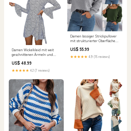
Damen lässiger Strickpullover
mit strukturierter Oberfläche
und romantischem Zopfdesign
US$ 55.99
Damen Wickelkleid mit weit
Drune sexy-dresses-ai
geschnittenen Ärmeln und
★★★★★
4.9 (15 reviews)
Punktmuster Drune Womens
US$ 48.99
set
★★★★★
4.2 (7 reviews)