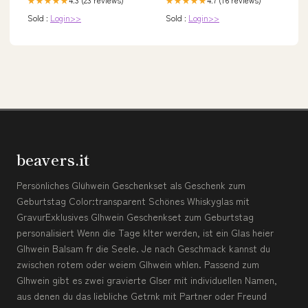
★★★★★
★★★★★
Sold :
Login>>
Sold :
Login>>
beavers.it
Persönliches Glühwein Geschenkset als Geschenk zum
Geburtstag Color:transparent Schönes Whiskyglas mit
GravurExklusives Glhwein Geschenkset zum Geburtstag
personalisiert Wenn die Tage klter werden, ist ein Glas heier
Glhwein Balsam fr die Seele. Je nach Geschmack kannst du
zwischen rotem oder weiem Glhwein whlen. Passend zum
Glhwein gibt es zwei gravierte Glser mit individuellen Namen,
aus denen du das liebliche Getrnk mit Partner oder Freund