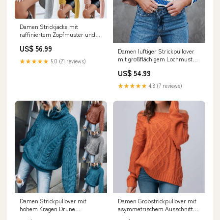
Damen Strickjacke mit
raffiniertem Zopfmuster und
lässigem Schnitt Drune zu-
US$ 56.99
exportieren
Damen luftiger Strickpullover
mit großflächigem Lochmuster
★★★★★
5.0 (21 reviews)
und Streifendesign Drune
US$ 54.99
Größe:M
★★★★★
4.8 (7 reviews)
Damen Strickpullover mit
Damen Grobstrickpullover mit
hohem Kragen Drune
asymmetrischem Ausschnitt
chicley20250214
und Zopfmuster Drune