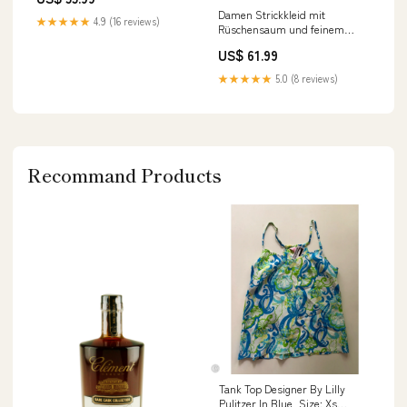
Drune Größe:XL
Damen Strickkleid mit
★★★★★
4.9 (16 reviews)
Rüschensaum und feinem
Rippenmuster Drune
US$ 61.99
shop38e0t8t912656
★★★★★
5.0 (8 reviews)
Recommand Products
Tank Top Designer By Lilly
Pulitzer In Blue, Size: Xs