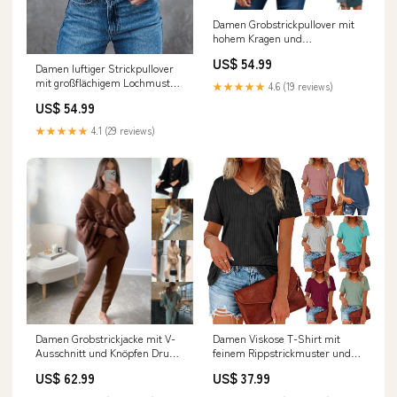
Damen Grobstrickpullover mit
hohem Kragen und
kontrastierenden Ärmeln
US$ 54.99
Drune Größe:M
Damen luftiger Strickpullover
mit großflächigem Lochmuster
★★★★★
4.6 (19 reviews)
und Streifendesign Drune
US$ 54.99
Größe:XL
★★★★★
4.1 (29 reviews)
Damen Grobstrickjacke mit V-
Damen Viskose T-Shirt mit
Ausschnitt und Knöpfen Drune
feinem Rippstrickmuster und
ribbed
lässigem V-Ausschnitt Drune
US$ 62.99
US$ 37.99
Jacken herren