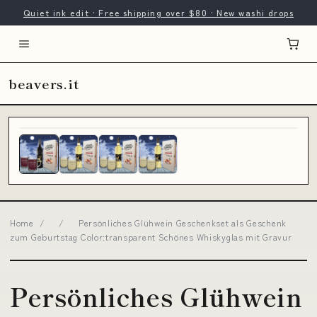
Quiet ink edit · Free shipping over $80 · New washi drops
beavers.it
Home
/
/
Persönliches Glühwein Geschenkset als Geschenk
zum Geburtstag Color:transparent Schönes Whiskyglas mit Gravur
Persönliches Glühwein