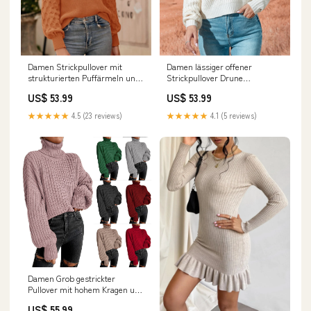
Damen Strickpullover mit
Damen lässiger offener
strukturierten Puffärmeln und
Strickpullover Drune
Rundhalsausschnitt Drune
Farbe:Weiß
US$ 53.99
US$ 53.99
Größe:XL
★★★★★
4.5 (23 reviews)
★★★★★
4.1 (5 reviews)
Damen Grob gestrickter
Pullover mit hohem Kragen und
weit ausgestellten Ärmeln
US$ 55.99