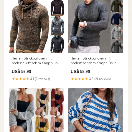
Herren Strickpullover mit
Herren Strickpullover mit
hochschließendem Kragen und
hochstehendem Kragen Drune
markantem Zopfmuster Drune
Größe:S
US$ 56.99
US$ 58.99
langer Mantel
★★★★★
4.1 (7 reviews)
★★★★★
4.0 (24 reviews)