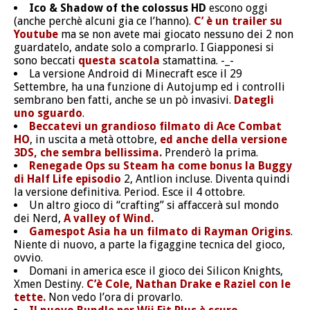
Ico & Shadow of the colossus HD
escono oggi
(anche perchè alcuni gia ce l’hanno).
C’ è un trailer su
Youtube
ma se non avete mai giocato nessuno dei 2 non
guardatelo, andate solo a comprarlo. I Giapponesi si
sono beccati
questa scatola
stamattina. -_-
La versione Android di Minecraft esce il 29
Settembre, ha una funzione di Autojump ed i controlli
sembrano ben fatti, anche se un pò invasivi.
Dategli
uno sguardo
.
Beccatevi un grandioso filmato di Ace Combat
HO
, in uscita a metà ottobre,
ed anche della versione
3DS, che sembra bellissima.
Prenderò la prima.
Renegade Ops su Steam ha come bonus la Buggy
di Half Life episodio
2, Antlion incluse. Diventa quindi
la versione definitiva. Period. Esce il 4 ottobre.
Un altro gioco di “crafting” si affaccerà sul mondo
dei Nerd,
A valley of Wind.
Gamespot Asia ha un filmato di Rayman Origins
.
Niente di nuovo, a parte la figaggine tecnica del gioco,
ovvio.
Domani in america esce il gioco dei Silicon Knights,
Xmen Destiny.
C’è Cole, Nathan Drake e Raziel con le
tette.
Non vedo l’ora di provarlo.