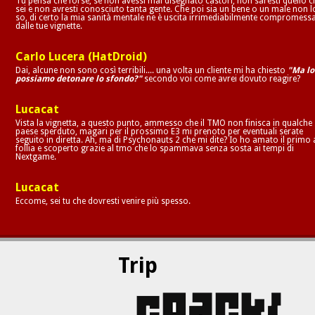
Tu pensa che forse, se non avessi mai disegnato castori, non saresti quello c
sei e non avresti conosciuto tanta gente. Che poi sia un bene o un male non l
so, di certo la mia sanità mentale ne è uscita irrimediabilmente compromess
dalle tue vignette.
Carlo Lucera (HatDroid)
Dai, alcune non sono così terribili.... una volta un cliente mi ha chiesto
"Ma lo
possiamo detonare lo sfondo?"
secondo voi come avrei dovuto reagire?
Lucacat
Vista la vignetta, a questo punto, ammesso che il TMO non finisca in qualche
paese sperduto, magari per il prossimo E3 mi prenoto per eventuali serate
seguito in diretta. Ah, ma di Psychonauts 2 che mi dite? Io ho amato il primo 
follia e scoperto grazie al tmo che lo spammava senza sosta ai tempi di
Nextgame.
Lucacat
Eccome, sei tu che dovresti venire più spesso.
Trip