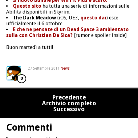
Il nuovo Bundle per Wii Fit Plus è scuro.
Questo sito
ha tutta una serie di informazioni sulle
Abilità disponibili in Skyrim.
The Dark Meadow
(iOS, UE3,
questo dai
) esce
ufficialmente il 6 ottobre
E che ne pensate di un Dead Space 3 ambientato
sulla con Christian De Sica?
[rumor e spoiler inside]
Buon martedì a tutti!
27 Settembre 2011
News
0
Precedente
Archivio completo
Successivo
Commenti