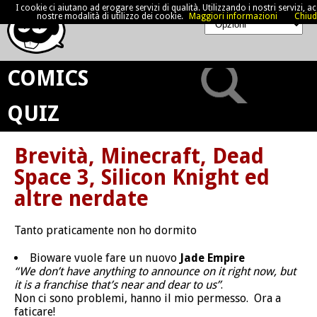
I cookie ci aiutano ad erogare servizi di qualità. Utilizzando i nostri servizi, acc
nostre modalità di utilizzo dei cookie.
Maggiori informazioni
Chiud
COMICS
QUIZ
Brevità, Minecraft, Dead
Space 3, Silicon Knight ed
altre nerdate
Tanto praticamente non ho dormito
Bioware vuole fare un nuovo
Jade Empire
“We don’t have anything to announce on it right now, but
it is a franchise that’s near and dear to us”
.
Non ci sono problemi, hanno il mio permesso. Ora a
faticare!