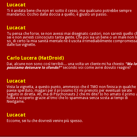
Lucacat
Ti è andata bene che non eri sotto il cesso, ma qualcuno potrebbe sempre
mandartici. Occhio dalla doccia a quello, è giusto un passo.
Lucacat
Tu pensa che forse, se non avessi mai disegnato castori, non saresti quello c
sei e non avresti conosciuto tanta gente. Che poi sia un bene o un male non l
so, di certo la mia sanità mentale ne è uscita irrimediabilmente compromess
dalle tue vignette.
Carlo Lucera (HatDroid)
Dai, alcune non sono così terribili.... una volta un cliente mi ha chiesto
"Ma lo
possiamo detonare lo sfondo?"
secondo voi come avrei dovuto reagire?
Lucacat
Vista la vignetta, a questo punto, ammesso che il TMO non finisca in qualche
paese sperduto, magari per il prossimo E3 mi prenoto per eventuali serate
seguito in diretta. Ah, ma di Psychonauts 2 che mi dite? Io ho amato il primo 
follia e scoperto grazie al tmo che lo spammava senza sosta ai tempi di
Nextgame.
Lucacat
Eccome, sei tu che dovresti venire più spesso.