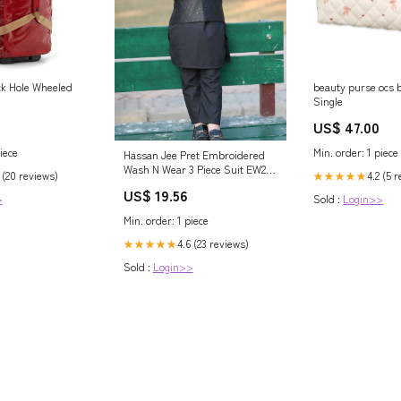
ck Hole Wheeled
beauty purse ocs
Single
US$ 47.00
iece
Min. order: 1 piece
Hassan Jee Pret Embroidered
Wash N Wear 3 Piece Suit EW28
 (20 reviews)
4.2 (5 
★★★★★
Size:6-7 Year
US$ 19.56
>
Sold :
Login>>
Min. order: 1 piece
4.6 (23 reviews)
★★★★★
Sold :
Login>>