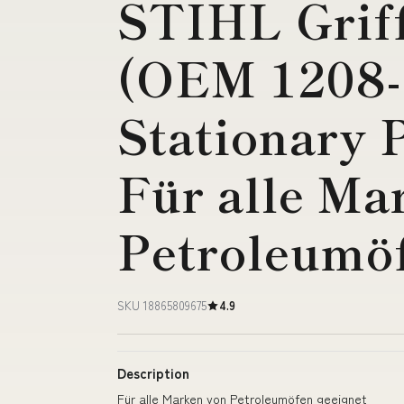
STIHL Grif
(OEM 1208-
Stationary 
Für alle Ma
Petroleumö
SKU 18865809675
4.9
Description
Für alle Marken von Petroleumöfen geeignet