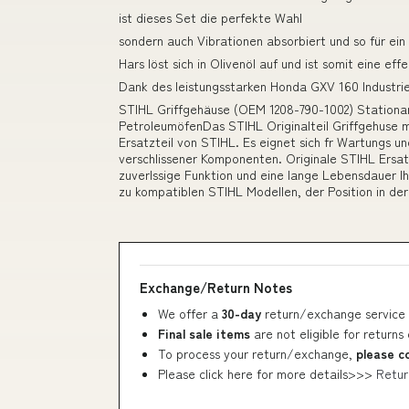
ist dieses Set die perfekte Wahl
sondern auch Vibrationen absorbiert und so für ei
Hars löst sich in Olivenöl auf und ist somit eine e
Dank des leistungsstarken Honda GXV 160 Industri
STIHL Griffgehäuse (OEM 1208-790-1002) Stationar
PetroleumöfenDas STIHL Originalteil Griffgehuse m
Ersatzteil von STIHL. Es eignet sich fr Wartungs 
verschlissener Komponenten. Originale STIHL Ersat
zuverlssige Funktion und eine lange Lebensdauer I
zu kompatiblen STIHL Modellen, der Position in de
Exchange/Return Notes
We offer a
30-day
return/exchange service 
Final sale items
are not eligible for returns
To process your return/exchange,
please c
Please click here for more details>>>
Retur