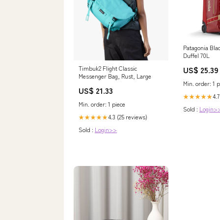
Patagonia Bla
Duffel 70L
Timbuk2 Flight Classic
US$ 25.39
Messenger Bag, Rust, Large
Min. order: 1 p
US$ 21.33
4.7
★★★★★
Min. order: 1 piece
Sold :
Login>
4.3 (25 reviews)
★★★★★
Sold :
Login>>