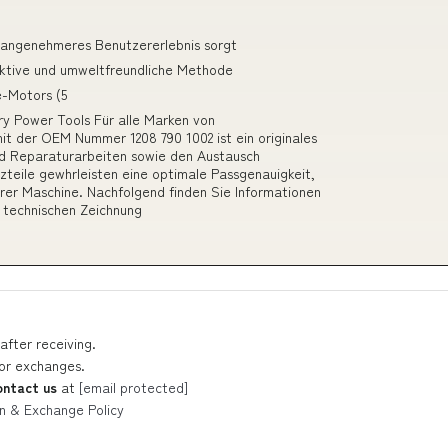
n angenehmeres Benutzererlebnis sorgt
ffektive und umweltfreundliche Methode
e-Motors (5
y Power Tools Für alle Marken von
it der OEM Nummer 1208 790 1002 ist ein originales
und Reparaturarbeiten sowie den Austausch
zteile gewhrleisten eine optimale Passgenauigkeit,
hrer Maschine. Nachfolgend finden Sie Informationen
r technischen Zeichnung
after receiving.
 or exchanges.
ontact us
at
[email protected]
n & Exchange Policy