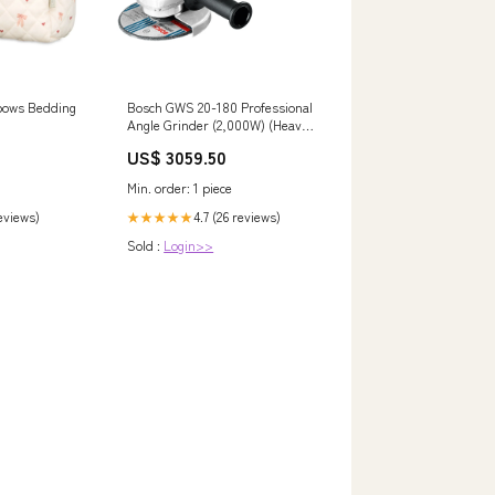
 bows Bedding
Bosch GWS 20-180 Professional
Angle Grinder (2,000W) (Heavy
Duty) Straight Grinder
US$ 3059.50
Min. order: 1 piece
reviews)
4.7 (26 reviews)
★★★★★
Sold :
Login>>