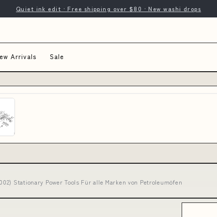
Quiet ink edit · Free shipping over $80 · New washi drops
ew Arrivals
Sale
02) Stationary Power Tools Für alle Marken von Petroleumöfen