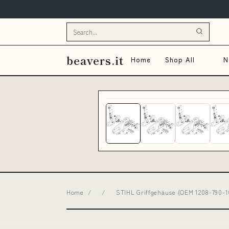
beavers.it
Home
Shop All
N
Home
/
/
STIHL Griffgehäuse (OEM 1208-790-10