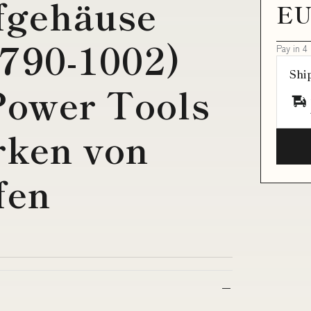
fgehäuse
EU
790-1002)
Pay in 4
Shi
Power Tools
rken von
fen