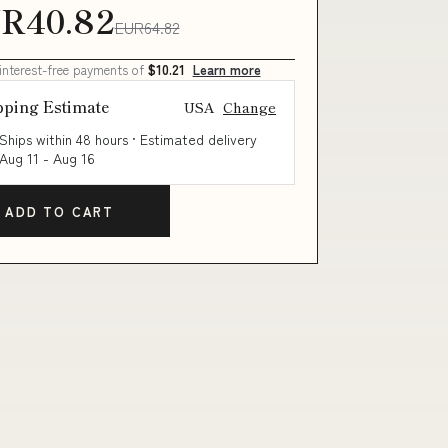
R40.82
EUR64.82
 interest-free payments of
$10.21
Learn more
pping Estimate
USA
Change
Ships within 48 hours · Estimated delivery
Aug 11
-
Aug 16
ADD TO CART