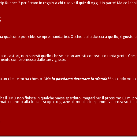
ip Runner 2 per Steam in regalo a chi risolve il quiz di oggi! Un parto! Ma ce l’abbi
s
 ma qualcuno potrebbe sempre mandartici. Occhio dalla doccia a quello, è giusto 
to castori, non saresti quello che sei e non avresti conosciuto tanta gente. Che p
ilmente compromessa dalle tue vignette.
ta un cliente mi ha chiesto
"Ma lo possiamo detonare lo sfondo?"
secondo voi co
he il TMO non finisca in qualche paese sperduto, magari per il prossimo E3 mi pren
mato il primo alla follia e scoperto grazie al tmo che lo spammava senza sosta a
.