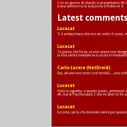
Con un giorno di ritardo vi presentiamo Bit tr
è una tammorra la soluzione è Floklore! :V
Latest comment
Lucacat
Ti è andata bene che non eri sotto il cesso,
Lucacat
Tu pensa che forse, se non avessi mai disegna
la mia sanità mentale ne è uscita irrimediab
Carlo Lucera (HatDroid)
Dai, alcune non sono così terribili.... una vol
Lucacat
Vista la vignetta, a questo punto, ammesso c
Ah, ma di Psychonauts 2 che mi dite? Io ho a
Lucacat
Eccome, sei tu che dovresti venire più spesso