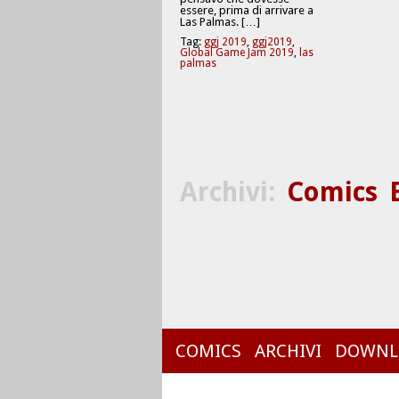
essere, prima di arrivare a
Las Palmas. […]
Tag:
ggj 2019
,
ggj2019
,
Global Game Jam 2019
,
las
palmas
Archivi:
Comics
COMICS
ARCHIVI
DOWNL