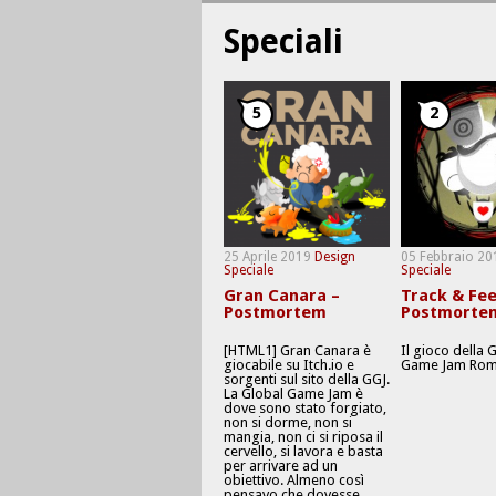
Speciali
5
2
25 Aprile 2019
Design
05 Febbraio 20
Speciale
Speciale
Gran Canara –
Track & Fee
Postmortem
Postmorte
[HTML1] Gran Canara è
Il gioco della 
giocabile su Itch.io e
Game Jam Rom
sorgenti sul sito della GGJ.
La Global Game Jam è
dove sono stato forgiato,
non si dorme, non si
mangia, non ci si riposa il
cervello, si lavora e basta
per arrivare ad un
obiettivo. Almeno così
pensavo che dovesse