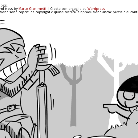
 oggi.
tml e css by
Marco Giammetti
| Creato con orgoglio su
Wordpress
azione sono coperti da copyright è quindi vietata la riproduzione anche parziale di conte