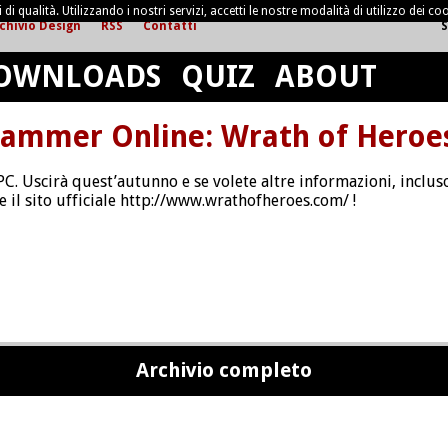
di qualità. Utilizzando i nostri servizi, accetti le nostre modalità di utilizzo dei coo
chivio Design
RSS
Contatti
S
OWNLOADS
QUIZ
ABOUT
ammer Online: Wrath of Heroe
 PC. Uscirà quest’autunno e se volete altre informazioni, inclus
e il sito ufficiale http://www.wrathofheroes.com/ !
Archivio completo