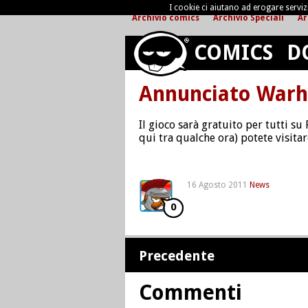
I cookie ci aiutano ad erogare servizi 
Archivio comics
Archivio Speciali
Ar
COMICS
D
Annunciato Warh
Il gioco sarà gratuito per tutti su
qui tra qualche ora) potete visitar
16 Agosto 2011
News
0
Precedente
Commenti