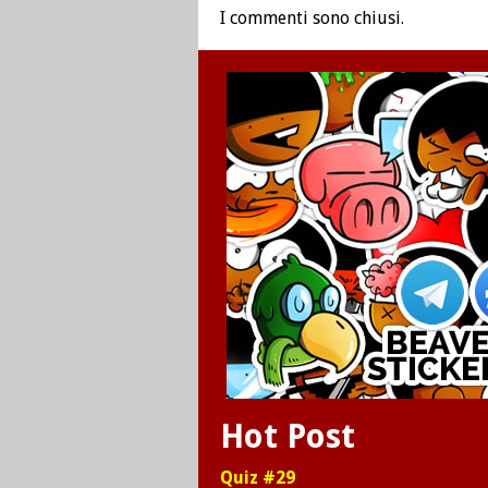
I commenti sono chiusi.
Hot Post
Quiz #29