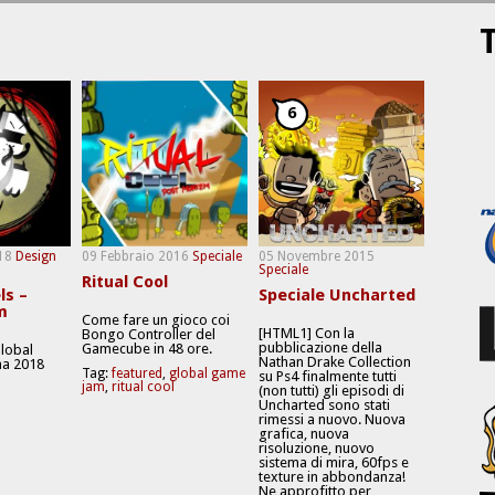
T
6
18
Design
09 Febbraio 2016
Speciale
05 Novembre 2015
Speciale
Ritual Cool
ls –
Speciale Uncharted
m
Come fare un gioco coi
[HTML1] Con la
Bongo Controller del
pubblicazione della
Gamecube in 48 ore.
Global
Nathan Drake Collection
a 2018
Tag:
featured
,
global game
su Ps4 finalmente tutti
jam
,
ritual cool
(non tutti) gli episodi di
Uncharted sono stati
rimessi a nuovo. Nuova
grafica, nuova
risoluzione, nuovo
sistema di mira, 60fps e
texture in abbondanza!
Ne approfitto per