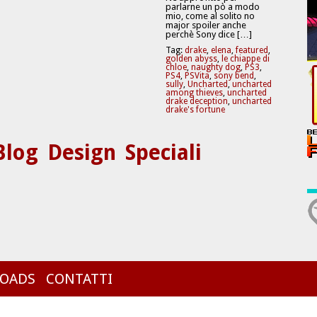
parlarne un pò a modo
mio, come al solito no
major spoiler anche
perchè Sony dice […]
Tag:
drake
,
elena
,
featured
,
golden abyss
,
le chiappe di
chloe
,
naughty dog
,
PS3
,
PS4
,
PSVita
,
sony bend
,
sully
,
Uncharted
,
uncharted
among thieves
,
uncharted
drake deception
,
uncharted
drake's fortune
Blog
Design
Speciali
OADS
CONTATTI