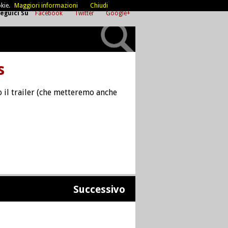
kie.
Maggiori informazioni
Chiudi
eguici Su
Facebook
Twitter
Google+
s
o il trailer (che metteremo anche
Successivo