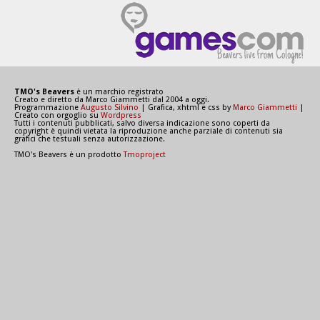
TMO's Beavers
è un marchio registrato
Creato e diretto da Marco Giammetti dal 2004 a oggi.
Programmazione
Augusto Silvino
| Grafica, xhtml e css by
Marco Giammetti
|
Creato con orgoglio su
Wordpress
Tutti i contenuti pubblicati, salvo diversa indicazione sono coperti da
copyright è quindi vietata la riproduzione anche parziale di contenuti sia
grafici che testuali senza autorizzazione.
TMO's Beavers è un prodotto
Tmoproject