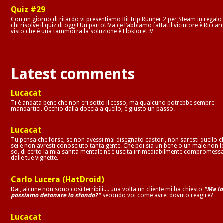
Quiz #29
Con un giorno di ritardo vi presentiamo Bit trip Runner 2 per Steam in regalo
chi risolve il quiz di oggi! Un parto! Ma ce l’abbiamo fatta! il vicintore è Riccar
visto che è una tammorra la soluzione è Floklore! :V
Latest comments
Lucacat
Ti è andata bene che non eri sotto il cesso, ma qualcuno potrebbe sempre
mandartici. Occhio dalla doccia a quello, è giusto un passo.
Lucacat
Tu pensa che forse, se non avessi mai disegnato castori, non saresti quello c
sei e non avresti conosciuto tanta gente. Che poi sia un bene o un male non l
so, di certo la mia sanità mentale ne è uscita irrimediabilmente compromess
dalle tue vignette.
Carlo Lucera (HatDroid)
Dai, alcune non sono così terribili.... una volta un cliente mi ha chiesto
"Ma lo
possiamo detonare lo sfondo?"
secondo voi come avrei dovuto reagire?
Lucacat