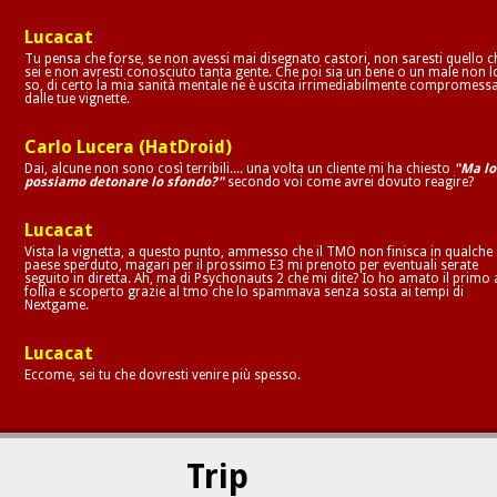
Lucacat
Tu pensa che forse, se non avessi mai disegnato castori, non saresti quello c
sei e non avresti conosciuto tanta gente. Che poi sia un bene o un male non l
so, di certo la mia sanità mentale ne è uscita irrimediabilmente compromess
dalle tue vignette.
Carlo Lucera (HatDroid)
Dai, alcune non sono così terribili.... una volta un cliente mi ha chiesto
"Ma lo
possiamo detonare lo sfondo?"
secondo voi come avrei dovuto reagire?
Lucacat
Vista la vignetta, a questo punto, ammesso che il TMO non finisca in qualche
paese sperduto, magari per il prossimo E3 mi prenoto per eventuali serate
seguito in diretta. Ah, ma di Psychonauts 2 che mi dite? Io ho amato il primo 
follia e scoperto grazie al tmo che lo spammava senza sosta ai tempi di
Nextgame.
Lucacat
Eccome, sei tu che dovresti venire più spesso.
Trip