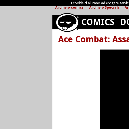
I cookie ci aiutano ad erogare servizi 
Archivio comics
Archivio Speciali
Ar
COMICS
D
Ace Combat: Assa