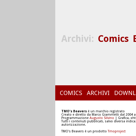
Archivi:
Comics
COMICS
ARCHIVI
DOWNL
TMO's Beavers
è un marchio registrato
Creato e diretto da Marco Giammetti dal 2004 a
Programmazione
Augusto Silvino
| Grafica, xh
Tutti i contenuti pubblicati, salvo diversa indic
autorizzazione.
TMO's Beavers è un prodotto
Tmoproject