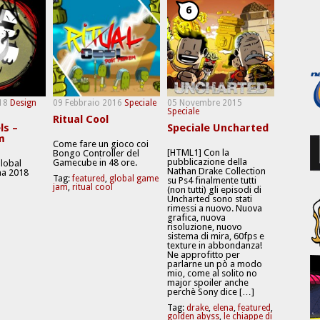
6
18
Design
09 Febbraio 2016
Speciale
05 Novembre 2015
Speciale
Ritual Cool
ls –
Speciale Uncharted
m
Come fare un gioco coi
[HTML1] Con la
Bongo Controller del
pubblicazione della
Gamecube in 48 ore.
Global
Nathan Drake Collection
a 2018
Tag:
featured
,
global game
su Ps4 finalmente tutti
jam
,
ritual cool
(non tutti) gli episodi di
Uncharted sono stati
rimessi a nuovo. Nuova
grafica, nuova
risoluzione, nuovo
sistema di mira, 60fps e
texture in abbondanza!
Ne approfitto per
parlarne un pò a modo
mio, come al solito no
major spoiler anche
perchè Sony dice […]
Tag:
drake
,
elena
,
featured
,
golden abyss
,
le chiappe di