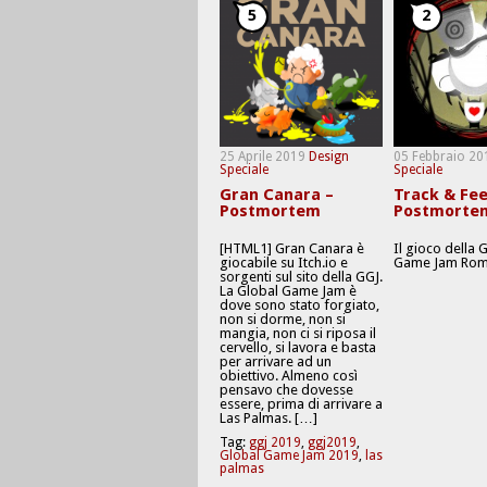
5
2
25 Aprile 2019
Design
05 Febbraio 20
Speciale
Speciale
Gran Canara –
Track & Fee
Postmortem
Postmorte
[HTML1] Gran Canara è
Il gioco della 
giocabile su Itch.io e
Game Jam Rom
sorgenti sul sito della GGJ.
La Global Game Jam è
dove sono stato forgiato,
non si dorme, non si
mangia, non ci si riposa il
cervello, si lavora e basta
per arrivare ad un
obiettivo. Almeno così
pensavo che dovesse
essere, prima di arrivare a
Las Palmas. […]
Tag:
ggj 2019
,
ggj2019
,
Global Game Jam 2019
,
las
palmas