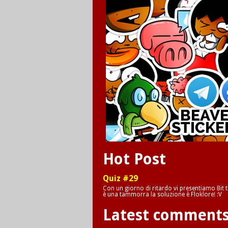
Hot Post
Quiz #29
Con un giorno di ritardo vi presentiamo Bit tr
è una tammorra la soluzione è Floklore! :V
Latest comment