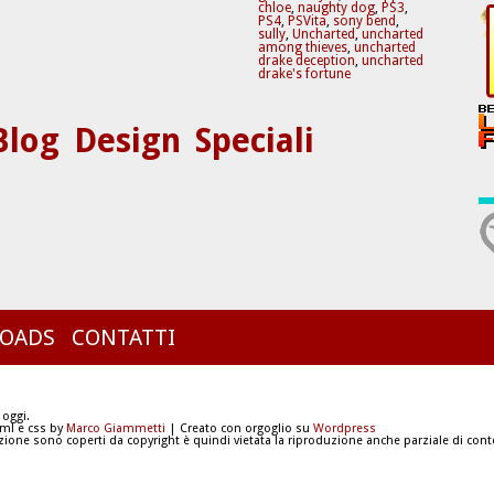
chloe
,
naughty dog
,
PS3
,
PS4
,
PSVita
,
sony bend
,
sully
,
Uncharted
,
uncharted
among thieves
,
uncharted
drake deception
,
uncharted
drake's fortune
Blog
Design
Speciali
OADS
CONTATTI
 oggi.
tml e css by
Marco Giammetti
| Creato con orgoglio su
Wordpress
azione sono coperti da copyright è quindi vietata la riproduzione anche parziale di conte