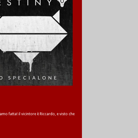
amo fatta! il vicintore è Riccardo, e visto che