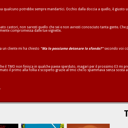
 ma qualcuno potrebbe sempre mandartici. Occhio dalla doccia a quello, è giusto 
to castori, non saresti quello che sei e non avresti conosciuto tanta gente. Che p
ilmente compromessa dalle tue vignette.
ta un cliente mi ha chiesto
"Ma lo possiamo detonare lo sfondo?"
secondo voi co
he il TMO non finisca in qualche paese sperduto, magari per il prossimo E3 mi pren
mato il primo alla follia e scoperto grazie al tmo che lo spammava senza sosta a
.
T