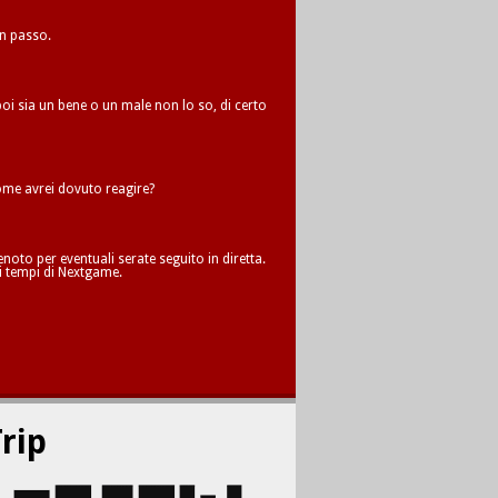
un passo.
oi sia un bene o un male non lo so, di certo
me avrei dovuto reagire?
oto per eventuali serate seguito in diretta.
i tempi di Nextgame.
rip