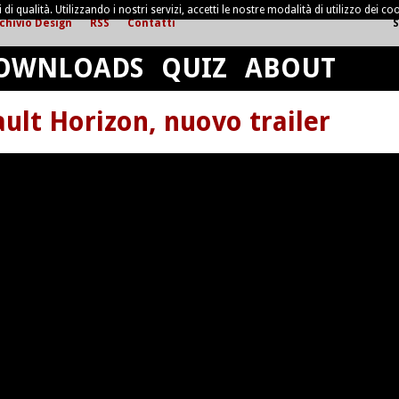
di qualità. Utilizzando i nostri servizi, accetti le nostre modalità di utilizzo dei coo
chivio Design
RSS
Contatti
S
OWNLOADS
QUIZ
ABOUT
ult Horizon, nuovo trailer