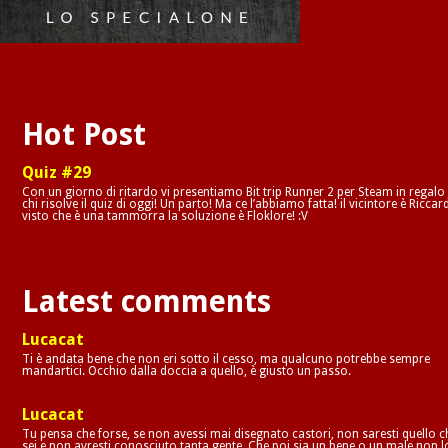
Hot Post
Quiz #29
Con un giorno di ritardo vi presentiamo Bit trip Runner 2 per Steam in regalo
chi risolve il quiz di oggi! Un parto! Ma ce l’abbiamo fatta! il vicintore è Riccar
visto che è una tammorra la soluzione è Floklore! :V
Latest comments
Lucacat
Ti è andata bene che non eri sotto il cesso, ma qualcuno potrebbe sempre
mandartici. Occhio dalla doccia a quello, è giusto un passo.
Lucacat
Tu pensa che forse, se non avessi mai disegnato castori, non saresti quello c
sei e non avresti conosciuto tanta gente. Che poi sia un bene o un male non l