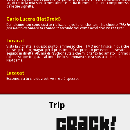
so, di certo la mia sanità mentale ne è uscita irrimediabilmente compromess
dalle tue vignette.
Carlo Lucera (HatDroid)
Dai, alcune non sono così terribili.... una volta un cliente mi ha chiesto
"Ma lo
possiamo detonare lo sfondo?"
secondo voi come avrei dovuto reagire?
Lucacat
Vista la vignetta, a questo punto, ammesso che il TMO non finisca in qualche
paese sperduto, magari per il prossimo E3 mi prenoto per eventuali serate
seguito in diretta. Ah, ma di Psychonauts 2 che mi dite? Io ho amato il primo 
follia e scoperto grazie al tmo che lo spammava senza sosta ai tempi di
Nextgame.
Lucacat
Eccome, sei tu che dovresti venire più spesso.
Trip