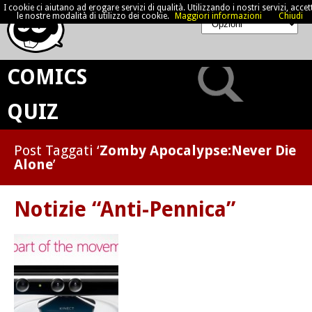
I cookie ci aiutano ad erogare servizi di qualità. Utilizzando i nostri servizi, accett
le nostre modalità di utilizzo dei cookie.
Maggiori informazioni
Chiudi
COMICS
QUIZ
Post Taggati ‘
Zomby Apocalypse:Never Die
Alone
’
Notizie “Anti-Pennica”