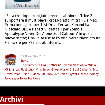
Si sà che dopo mangiato prende l’abbiocco! Trine 2
supporterà il multiplayer cross-platform tra PC e Mac;
Prima immagine per Test Drive:Ferrari; Konami ha
rilasciato DLC e rispettivi dettagli per Zombie
Apocalypse:Never Die Alone; Soul Calibur V in qualche
nuovo scatto; Una volta uscita PS Vita, verrà rilasciato un
Firmware per PS3 che abiliterà […]
24 Novembre 2011
News
Tag:
Battlefield 1943
,
Catherine
,
Hyperdimension Neptunia
Mk2
,
Kinect
,
PlayStation Vita
,
Sniper:Ghost Warior 2
,
Soul Calibur V
,
Test
Drive:Ferrari
,
Trine 2
,
VideoSurf
,
Xbox Live
,
Zelda Skyward Sword
,
Zomby
Apocalypse:Never Die Alone
Archivi