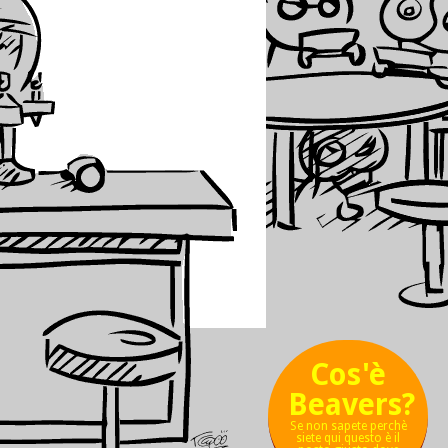
Cos'è
Beavers?
Se non sapete perchè
siete qui questo è il