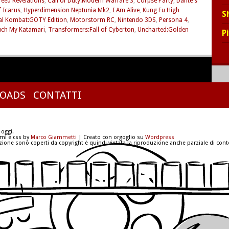
reed Revelations
,
Call of Duty:Modern Warfare 3
,
Corpse Party
,
Dante's
 Icarus
,
Hyperdimension Neptunia Mk2
,
I Am Alive
,
Kung Fu High
S
al Kombat:GOTY Edition
,
Motorstorm RC
,
Nintendo 3DS
,
Persona 4
,
ch My Katamari
,
Transformers:Fall of Cyberton
,
Uncharted:Golden
P
OADS
CONTATTI
 oggi.
tml e css by
Marco Giammetti
| Creato con orgoglio su
Wordpress
azione sono coperti da copyright è quindi vietata la riproduzione anche parziale di conte