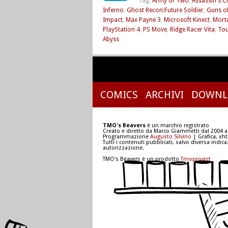
Tag:
Army of Two
,
Assassin's C
Inferno
,
Ghost Recon:Future Soldier
,
Guns of
Impact
,
Max Payne 3
,
Microsoft Kinect
,
Mort
PlayStation 4
,
PS Move
,
Ridge Racer Vita
,
Tou
Abyss
COMICS
ARCHIVI
DOWNL
TMO's Beavers
è un marchio registrato
Creato e diretto da Marco Giammetti dal 2004 a
Programmazione
Augusto Silvino
| Grafica, xh
Tutti i contenuti pubblicati, salvo diversa indic
autorizzazione.
TMO's Beavers è un prodotto
Tmoproject