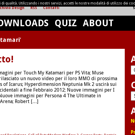
di qualità. Utilizzando i nostri servizi, accetti le nostre modalità di utilizzo dei coo
chivio Design
RSS
Contatti
S
OWNLOADS
QUIZ
ABOUT
tamari
’
tto!
Ar
agini per Touch My Katamari per PS Vita; Muse
ilasciato un nuovo video per il loro MMO di prossima
s of Icarus; Hyperdimension Neptunia Mk 2 uscirà sui
cidentali a fine Febbraio 2012; Nuove immagini per I
C
 Nuove immagini per Persona 4 The Ultimate in
Arena; Robert […]
A
N
P