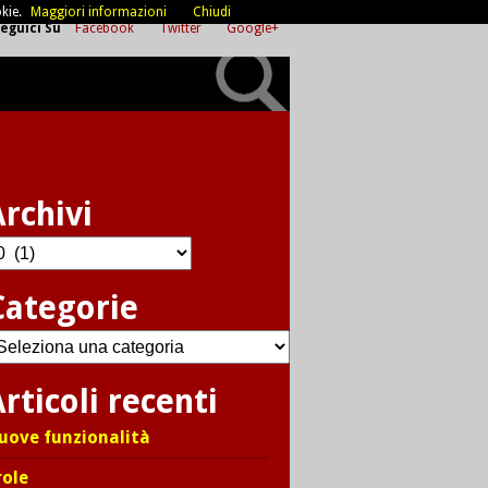
kie.
Maggiori informazioni
Chiudi
eguici Su
Facebook
Twitter
Google+
Archivi
chivi
Categorie
ategorie
rticoli recenti
uove funzionalità
role