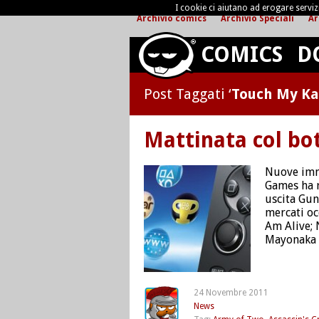
I cookie ci aiutano ad erogare servizi 
Archivio comics
Archivio Speciali
Ar
COMICS
D
Post Taggati ‘
Touch My Ka
Mattinata col bo
Nuove imm
Games ha r
uscita Gun
mercati oc
Am Alive;
Mayonaka 
24 Novembre 2011
News