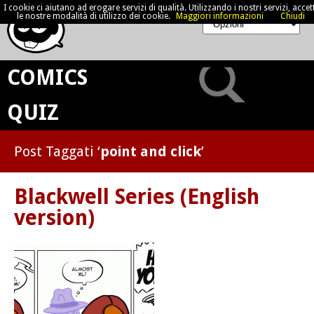
I cookie ci aiutano ad erogare servizi di qualità. Utilizzando i nostri servizi, accett
le nostre modalità di utilizzo dei cookie.
Maggiori informazioni
Chiudi
COMICS
QUIZ
Post Taggati ‘
point and click
’
Blackwell Series (English
version)