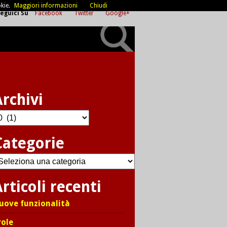
kie.
Maggiori informazioni
Chiudi
eguici Su
Facebook
Twitter
Google+
Archivi
chivi
Categorie
ategorie
rticoli recenti
uove funzionalità
role