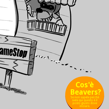
Cos'è
Beavers?
Se non sapete perchè
siete qui questo è il
posto giusto dove
iniziare.
χ