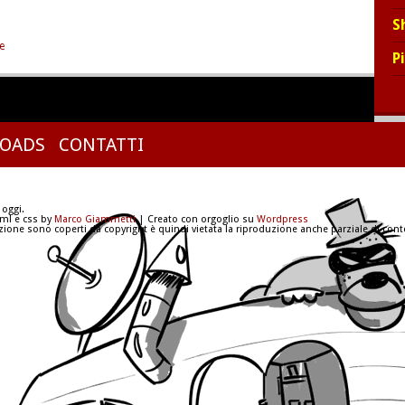
S
e
P
OADS
CONTATTI
 oggi.
tml e css by
Marco Giammetti
| Creato con orgoglio su
Wordpress
azione sono coperti da copyright è quindi vietata la riproduzione anche parziale di conte