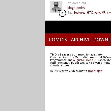
02 Marzo 2015
Blog
Comics
5
Tag:
featured
,
HTC
,
valve VR
,
viv
COMICS
ARCHIVI
DOWNL
TMO's Beavers
è un marchio registrato
Creato e diretto da Marco Giammetti dal 2004 a
Programmazione
Augusto Silvino
| Grafica, xh
Tutti i contenuti pubblicati, salvo diversa indic
autorizzazione.
TMO's Beavers è un prodotto
Tmoproject