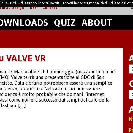
di qualità. Utilizzando i nostri servizi, accetti le nostre modalità di utilizzo dei coo
chivio Design
RSS
Contatti
S
OWNLOADS
QUIZ
ABOUT
su VALVE VR
Ar
ani 3 Marzo alle 3 del pomeriggio (mezzanotte da noi
MO) Valve terrà una presentazione al GDC di San
ncisco. Data e orario potrebbero essere una semplice
ncidenza, oppure no. Nel caso in cui non sia una
C
ncidenza è molto probabile che domani l’internet
lassi come non era successo dai tempi del culo della
dashian. […]
A
N
P