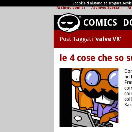
I cookie ci aiutano ad erogare servizi 
Archivio comics
Archivio Speciali
Ar
COMICS
D
Post Taggati ‘
valve VR
’
le 4 cose che so 
Dom
ndT
Fra
coi
coi
col
Kar