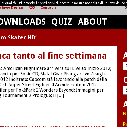
di qualità. Utilizzando i nostri servizi, accetti le nostre modalità di utilizzo dei coo
chivio Design
RSS
Contatti
S
OWNLOADS
QUIZ
ABOUT
ro Skater HD
’
nca tanto al fine settimana
Ar
s American Nightmare arriverà sul Live ad inizio 2012;
 lancio per Sonic CD; Metal Gear Rising arriverà sugli
 2012 inoltrato; Capcom stà lavorando alla patch della
C di Super Street Fighter 4 Arcade Edition 2012;
C
ailer per PokèPark 2:Wonders Beyond; Immagini per
 Tournament 2 Prologue; Il […]
A
N
P