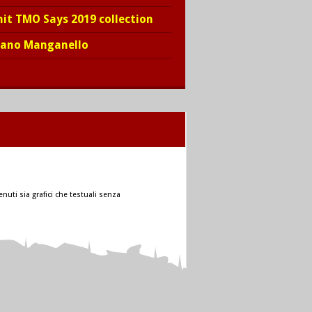
hit TMO Says 2019 collection
iano Manganello
nuti sia grafici che testuali senza