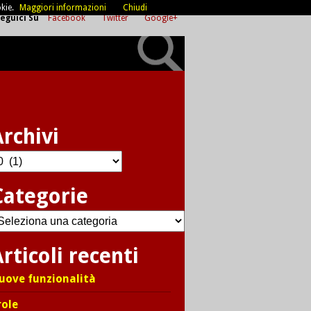
kie.
Maggiori informazioni
Chiudi
eguici Su
Facebook
Twitter
Google+
Archivi
chivi
Categorie
ategorie
rticoli recenti
uove funzionalità
role