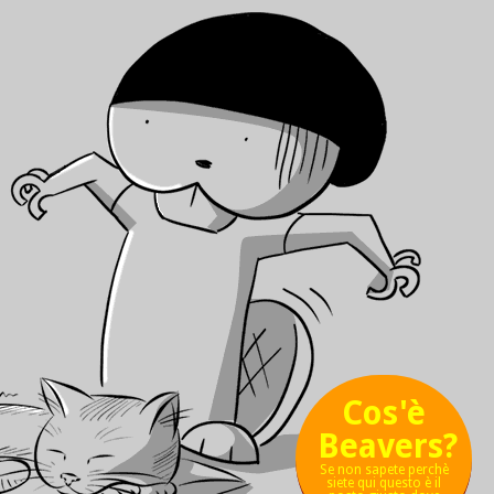
Cos'è
Beavers?
Se non sapete perchè
siete qui questo è il