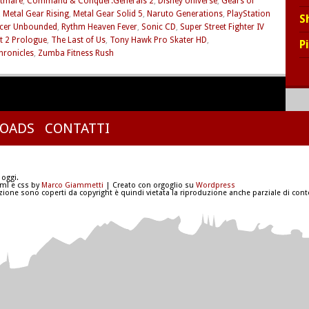
htmare
,
Command & Conquer:Generals 2
,
Disney Universe
,
Gears of
,
Metal Gear Rising
,
Metal Gear Solid 5
,
Naruto Generations
,
PlayStation
S
acer Unbounded
,
Rythm Heaven Fever
,
Sonic CD
,
Super Street Fighter IV
 2 Prologue
,
The Last of Us
,
Tony Hawk Pro Skater HD
,
P
hronicles
,
Zumba Fitness Rush
OADS
CONTATTI
 oggi.
tml e css by
Marco Giammetti
| Creato con orgoglio su
Wordpress
azione sono coperti da copyright è quindi vietata la riproduzione anche parziale di conte