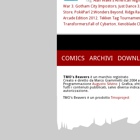
Tag:
Alan Wake's American Nig
War 3
,
Gotham City Impostors
,
Just Dance 3
Store
,
PokèParl 2:Wonders Beyond
,
Ridge R
Arcade Edition 2012
,
Tekken Tag Tournament
Transformers:Fall of Cyberton
,
Xenoblade C
COMICS
ARCHIVI
DOWNL
TMO's Beavers
è un marchio registrato
Creato e diretto da Marco Giammetti dal 2004 a
Programmazione
Augusto Silvino
| Grafica, xh
Tutti i contenuti pubblicati, salvo diversa indic
autorizzazione.
TMO's Beavers è un prodotto
Tmoproject