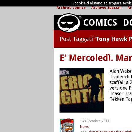
I cookie ci aiutano ad erogare servizi 
Archivio comics
Archivio Speciali
Ar
COMICS
D
Post Taggati ‘
Tony Hawk P
E’ Mercoledì. Ma
Alan Wake’
Trailer di
scaffali a
versione P
Teaser Tr
Tekken Tag
14 Dicembre 2011
News