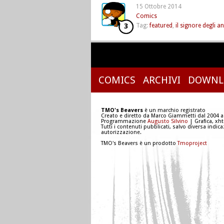
15 Ottobre 2014
Comics
3
Tag:
featured
,
il signore degli an
COMICS
ARCHIVI
DOWNL
TMO's Beavers
è un marchio registrato
Creato e diretto da Marco Giammetti dal 2004 a
Programmazione
Augusto Silvino
| Grafica, xh
Tutti i contenuti pubblicati, salvo diversa indic
autorizzazione.
TMO's Beavers è un prodotto
Tmoproject