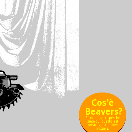
Cos'è
Beavers?
Se non sapete perchè
siete qui questo è il
posto giusto dove
iniziare.
χ