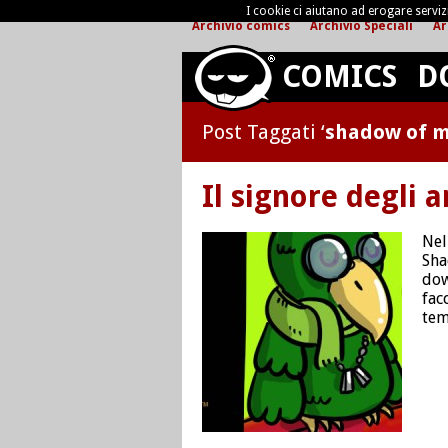
I cookie ci aiutano ad erogare servizi 
Archivio comics
Archivio Speciali
Ar
COMICS
D
Post Taggati ‘
shadow of 
Il signore degli a
Nel
Sha
dow
fac
tem