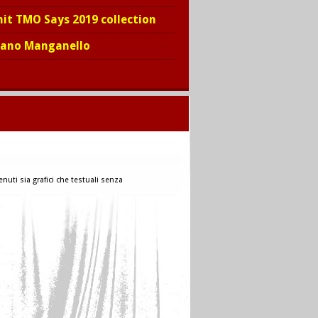
hit TMO Says 2019 collection
iano Manganello
nuti sia grafici che testuali senza