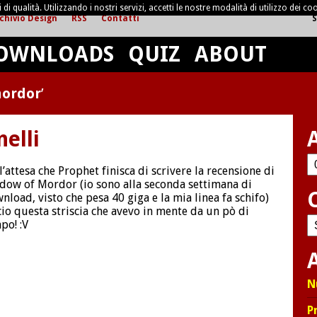
di qualità. Utilizzando i nostri servizi, accetti le nostre modalità di utilizzo dei coo
chivio Design
RSS
Contatti
S
OWNLOADS
QUIZ
ABOUT
mordor
’
nelli
Ar
l’attesa che Prophet finisca di scrivere la recensione di
dow of Mordor (io sono alla seconda settimana di
nload, visto che pesa 40 giga e la mia linea fa schifo)
cio questa striscia che avevo in mente da un pò di
C
po! :V
A
N
P