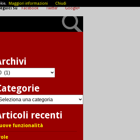
kie.
Maggiori informazioni
Chiudi
eguici Su
Facebook
Twitter
Google+
Archivi
chivi
Categorie
ategorie
rticoli recenti
uove funzionalità
role