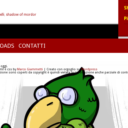
S
elli
,
shadow of mordor
P
OADS
CONTATTI
 oggi.
tml e css by
Marco Giammetti
| Creato con orgoglio su
Wordpress
azione sono coperti da copyright è quindi vietata la riproduzione anche parziale di conte