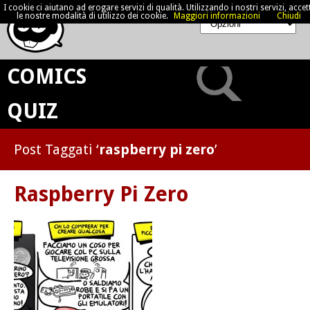
I cookie ci aiutano ad erogare servizi di qualità. Utilizzando i nostri servizi, accett
le nostre modalità di utilizzo dei cookie.
Maggiori informazioni
Chiudi
COMICS
QUIZ
Post Taggati ‘
raspberry pi zero
’
Raspberry Pi Zero