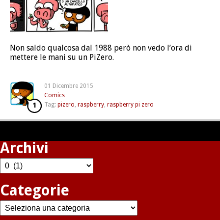
Non saldo qualcosa dal 1988 però non vedo l’ora di
mettere le mani su un PiZero.
01 Dicembre 2015
Comics
1
Tag:
pizero
,
raspberry
,
raspberry pi zero
Archivi
Archivi
Categorie
Categorie