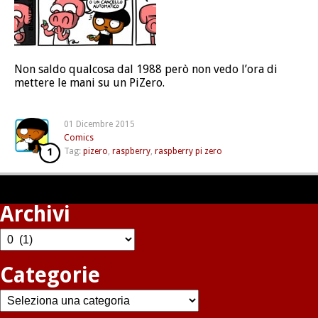
Non saldo qualcosa dal 1988 però non vedo l’ora di
mettere le mani su un PiZero.
01 Dicembre 2015
Comics
1
Tag:
pizero
,
raspberry
,
raspberry pi zero
Archivi
Archivi
Categorie
Categorie