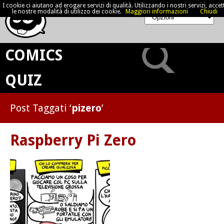
I cookie ci aiutano ad erogare servizi di qualità. Utilizzando i nostri servizi, accett
le nostre modalità di utilizzo dei cookie.
Maggiori informazioni
Chiudi
COMICS
QUIZ
Post Taggati ‘
pizero
’
Raspberry Pi Zero